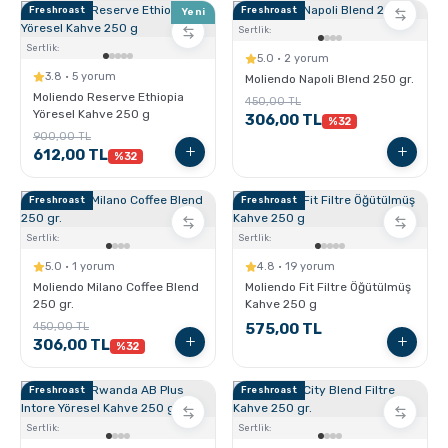
Pratik Filtre Kahve
Moka Pot
Freshroast
Freshroast
Yeni
Sertlik:
Sertlik:
5.0 · 2 yorum
Exclusive Kahveler
Soğuk Kahve Demleme Ekipmanları
3.8 · 5 yorum
Moliendo Napoli Blend 250 gr.
Moliendo Reserve Ethiopia
450,00 TL
Yöresel Kahve 250 g
306,00 TL
%32
Kafeinsiz Kahveler
Aeropress
900,00 TL
612,00 TL
%32
Çözünebilir Kahve
Makine Temizleyiciler
Freshroast
Freshroast
Sertlik:
Sertlik:
Çekirdek Kahve
Kahve Öğütücüleri
5.0 · 1 yorum
4.8 · 19 yorum
Moliendo Milano Coffee Blend
Moliendo Fit Filtre Öğütülmüş
250 gr.
Kahve 250 g
Hindiba Kahvesi
Tartı ve Ölçüler
450,00 TL
575,00 TL
306,00 TL
%32
Öğütülmüş Kahve
Termoslar
Freshroast
Freshroast
Sertlik:
Sertlik:
Soğuk Kahve