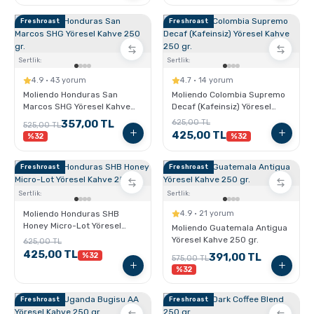
Freshroast
Freshroast
Sertlik:
Sertlik:
4.9 · 43 yorum
4.7 · 14 yorum
Moliendo Honduras San
Moliendo Colombia Supremo
Marcos SHG Yöresel Kahve
Decaf (Kafeinsiz) Yöresel
250 gr.
Kahve 250 gr.
357,00 TL
625,00 TL
525,00 TL
425,00 TL
%32
%32
Freshroast
Freshroast
Sertlik:
Sertlik:
Moliendo Honduras SHB
4.9 · 21 yorum
Honey Micro-Lot Yöresel
Moliendo Guatemala Antigua
Kahve 250 gr.
Yöresel Kahve 250 gr.
625,00 TL
425,00 TL
%32
391,00 TL
575,00 TL
%32
Freshroast
Freshroast