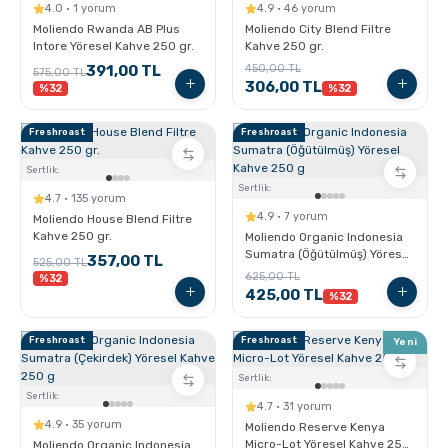
4.0 · 1 yorum
4.9 · 46 yorum
Moliendo Rwanda AB Plus
Moliendo City Blend Filtre
Sporcu Kahveleri
Intore Yöresel Kahve 250 gr.
Kahve 250 gr.
391,00 TL
450,00 TL
575,00 TL
306,00 TL
%32
%32
Freshroast
Freshroast
Sertlik:
Sertlik:
4.7 · 135 yorum
4.9 · 7 yorum
Moliendo House Blend Filtre
Kahve 250 gr.
Moliendo Organic Indonesia
Sumatra (Öğütülmüş) Yöresel
357,00 TL
525,00 TL
Kahve 250 g
625,00 TL
%32
425,00 TL
%32
Freshroast
Freshroast
Yeni
Sertlik:
Sertlik:
4.7 · 31 yorum
4.9 · 35 yorum
Moliendo Reserve Kenya
Micro-Lot Yöresel Kahve 250
Moliendo Organic Indonesia