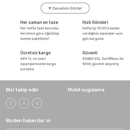
kahve kategorisinde kendi roastery markamız Moliendo
Coffee'nin
Hario V60
,
Chemex
,
AeroPress
, French Press ve klasik
▼ Devamını Göster
damlama makineleri için optimize edilmiş çekirdek ve öğütülmüş
seçeneklerini bulabilirsiniz. Sayfamızda hem tek-orijin hem de
Her zaman en taze
Hızlı Gönderi
harman
filtre kahve çeşitleri
ni, hem bütün
filtre kahve
çekirdeği
Her hafta taze kavrulur,
hem de demlemeye hazır
çekilmiş filtre
Hafta içi 15:00'a kadar
kahve
formatında ve şeffaf
tercihine göre öğütülüp
filtre kahve fiyatları
verdiğiniz siparişler aynı
ile inceleyebilirsiniz.
özenle paketlenir!
gün kargoda
Her paket sipariş aldığımız gün kavrulur ve aynı gün kargoya verilir.
Demleme yönteminizi belirtirseniz, V60 için orta-ince veya French
Press için kalın gibi doğru incelikte ücretsiz öğütüm hizmeti sunarız.
Ücretsiz kargo
Güvenli
2024 yılında Türkiye'nin filtre kahve segmenti, klasik kahve tüketimine
699 TL ve üzeri
256Bit SSL Sertifikası ile
kıyasla yıllık
%19 oranında
büyüdü ve ev tipi filtre demleme alışkanlığı
siparişlerinizde kargo
%100 güvenli alışveriş
2020 sonrası belirgin biçimde yükseldi.
ücretsiz
Filtre Kahve Nedir?
Bizi takip edin
Mobil uygulama
Filtre kahve, sıcak suyun yer çekimi etkisiyle veya hafif basınçla
öğütülmüş kahve telvesinden geçerek filtre kağıdı, metal mesh veya
bez filtre tarafından süzülmesiyle elde edilir. Espresso gibi yüksek
basınç gerektirmez, Türk kahvesi gibi telvesi fincana taşınmaz.
Filtre Kahvenin Temel Özellikleri
Bizden haberdar ol
Berrak gövde, orta yoğunlukta asidite ve uzun süre damakta kalan