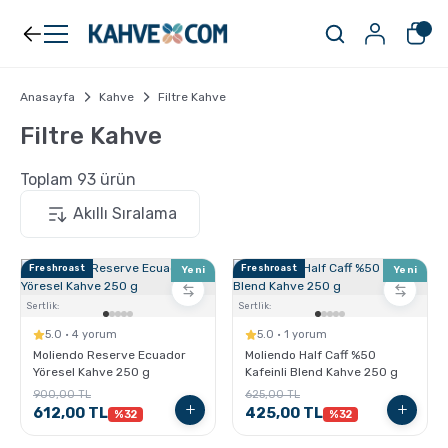
Geri Dön
Geri Dön
Kahve
Ekipman
Anasayfa
Kahve
Filtre Kahve
Filtre Kahve
Filtre Kahve
Filtreler
Toplam 93 ürün
Espresso
V60
Freshroast
Freshroast
Yeni
Yeni
Organik Kahve
Pour Over
Sertlik:
Sertlik:
5.0 · 4 yorum
5.0 · 1 yorum
Türk Kahvesi
Dripper
Moliendo Reserve Ecuador
Moliendo Half Caff %50
Yöresel Kahve 250 g
Kafeinli Blend Kahve 250 g
900,00 TL
625,00 TL
Nespresso Uyumlu Kapsül Kahve
Chemex
612,00 TL
425,00 TL
%32
%32