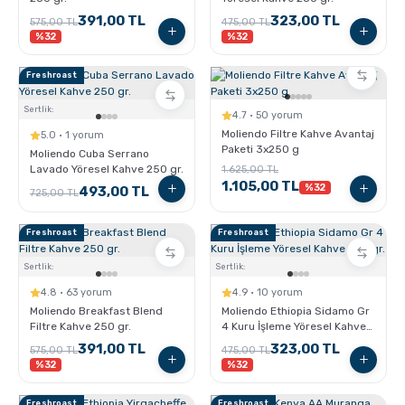
391,00 TL
323,00 TL
575,00 TL
475,00 TL
%32
%32
Freshroast
Sertlik:
4.7 · 50 yorum
Moliendo Filtre Kahve Avantaj
5.0 · 1 yorum
Paketi 3x250 g
Moliendo Cuba Serrano
Lavado Yöresel Kahve 250 gr.
1.625,00 TL
1.105,00 TL
%32
493,00 TL
725,00 TL
Freshroast
Freshroast
Sertlik:
Sertlik:
4.8 · 63 yorum
4.9 · 10 yorum
Moliendo Breakfast Blend
Moliendo Ethiopia Sidamo Gr
Filtre Kahve 250 gr.
4 Kuru İşleme Yöresel Kahve
250 gr.
391,00 TL
323,00 TL
575,00 TL
475,00 TL
%32
%32
Freshroast
Freshroast