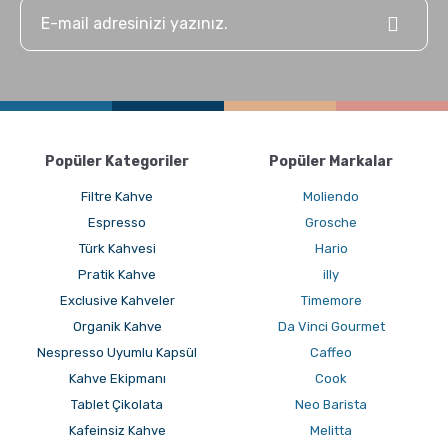
aromalı bir aftertaste filtre kahvenin imzasıdır. Kavurma seviyesi orta
tutulduğunda çekirdeğin tat katmanları (çiçeksi notalar, meyvemsi
asidite, çikolata ve karamel tonları) berrak biçimde fincana yansır. Tipik
bir filtre kahve fincanında
TDS (Total Dissolved Solids) değeri
%1.15 ile %1.35
arasında, ekstraksiyon verimi ise %18 ile %22
aralığında ölçülür. SCA Brewing Standards bu pencereyi "Gold Cup"
zone olarak tanımlar.
Filtre Kahve, Espresso ve Türk
Popüler Kategoriler
Popüler Markalar
Kahvesi Karşılaştırması
Filtre Kahve
Moliendo
Espresso harmanları
9 bar basınç altında 25 ila 30 saniyede
Espresso
Grosche
demlenir ve ince öğütüm gerektirir; tek bir shot için 7 ila 9 gram kahve
Türk Kahvesi
Hario
kullanılır. Türk kahvesi cezvede 3 ila 4 dakika kaynatılır, pudra
inceliğinde öğütüm ister ve telve fincana servis edilir. Filtre kahve ise
Pratik Kahve
illy
200 ila 250 mililitrelik servis hacmi, orta öğütüm ve filtreleme adımı ile
Exclusive Kahveler
Timemore
diğer iki yöntemden ayrılır. Aynı çekirdek üç farklı yöntemle
demlendiğinde tat profili %30'a varan oranda farklılaşır.
Organik Kahve
Da Vinci Gourmet
Filtre Kahve Hangi Profiller İçin
Nespresso Uyumlu Kapsül
Caffeo
Uygun?
Kahve Ekipmanı
Cook
Tablet Çikolata
Neo Barista
Filtre kahve, sade ve yağsız bir gövde tercih edenlerin, sabah uzun bir
Kafeinsiz Kahve
Melitta
fincan kahve içmek isteyenlerin ve specialty kahvenin tek-orijin tat