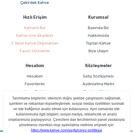
Çekirdek Kahve
detaylarını anlamak isteyenlerin tercihidir. Süt ve şeker eklenmeden
tüketildiğinde çekirdeğin gerçek karakteri ortaya çıkar. Cappuccino
veya latte için espresso bazlı yöntemler daha uygundur.
Hızlı Erişim
Kurumsal
Kahve.com'da Hangi Filtre
Kahveni Bul
Basında Biz
Kahve Çeşitleri Bulunur?
Kahve.com Akademi
Hakkımızda
3. Nesil Kahve Ekipmanları
Toptan Kahve
Filtre kahve kategorimiz, demleme yöntemine ve kavurma profiline
Favori Ürünlerim
Bize Ulaşın
göre üç ana koleksiyondan oluşur.
Tek-Orijin Filtre Kahveler
Hesabım
Sözleşmeler
Tek-orijin filtre kahveler, tek bir ülke, yöre ve hatta çiftlikten gelen
Hesabım
Satış Sözleşmesi
çekirdeklerden hazırlanır.
Moliendo Coffee
tek-orijin filtre serisinde
Favorilerim
Aydınlatma Metni
Etiyopya Yirgacheffe ve Kenya AA
çiçeksi-narenciye asideli,
Brezilya
Santos ve Kolombiya Huila
çikolata-karamel notalı seçenekler ana
Kargo Takibi
Teslimat Bilgileri
koleksiyonu oluşturur.
Endonezya Sumatra Mandheling
ise toprak-
Ücretsiz Üyelik
Kullanım Koşulları
baharat profili ile yoğun gövde isteyenlere yöneliktir.
Çerez Politikası
Her tek-orijin paketinde yetiştirildiği rakım, işleme yöntemi (yıkanmış,
natural veya bal) ve tadım notaları detaylı olarak paylaşılır.
SCA
cupping puanı 84 ve üzeri
olan çekirdekleri tek-orijin seriye dahil
ederiz.