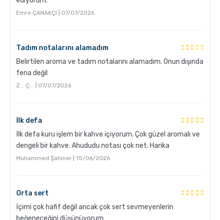
ediyorum.
Hangi Demleme İçin Nasıl Kahve Öğütülmeli?
Emre ÇANAKÇI | 07/07/2026
Tadım notalarını alamadım
Belirtilen aroma ve tadım notalarını alamadım. Onun dışında
fena değil
Z... Ç... | 07/07/2026
İlk defa
French Press ile Kahve Nasıl Yapılır?
İlk defa kuru işlem bir kahve içiyorum. Çok güzel aromalı ve
dengeli bir kahve. Ahududu notası çok net. Harika
Muhammed Şahiner | 15/06/2026
Orta sert
İçimi çok hafif değil ancak çok sert sevmeyenlerin
beğeneceğini düşünüyorum