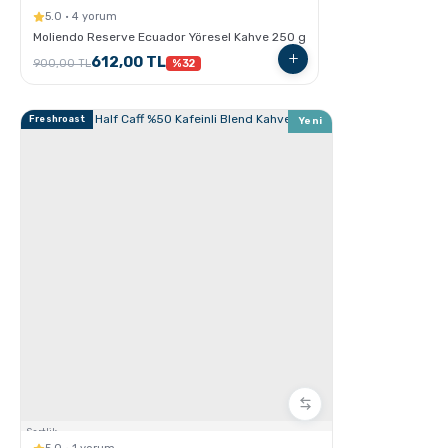
5.0 · 4 yorum
Moliendo Reserve Ecuador Yöresel Kahve 250 g
612,00 TL
900,00 TL
%32
GROSCHE Milano Moka Pot
Freshroast
Yeni
GROSCHE Milano Moka pot ile Espresso Nasıl
hazırlanır ?
Sertlik: