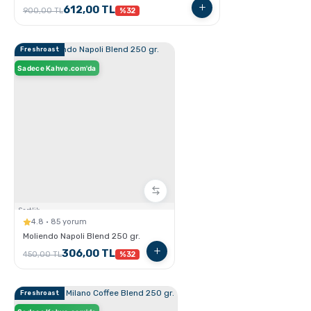
612,00 TL
900,00 TL
%32
Freshroast
Ristretto - Espresso - Lungo Farkları nelerdir ?
Sadece Kahve.com'da
Sertlik:
Kahve için Süt Köpürtme Yöntemleri
4.8 · 85 yorum
Moliendo Napoli Blend 250 gr.
306,00 TL
450,00 TL
%32
Freshroast