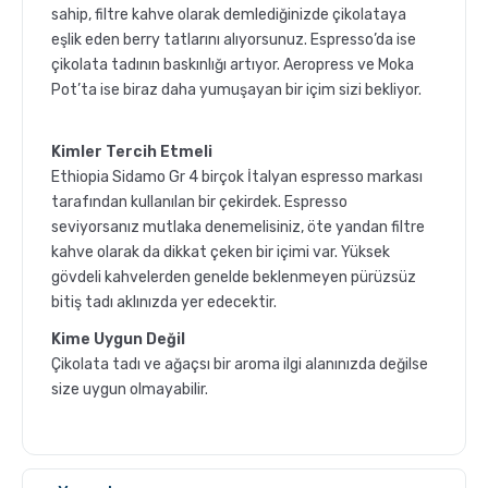
sahip, filtre kahve olarak demlediğinizde çikolataya
eşlik eden berry tatlarını alıyorsunuz. Espresso’da ise
çikolata tadının baskınlığı artıyor. Aeropress ve Moka
Pot’ta ise biraz daha yumuşayan bir içim sizi bekliyor.
Kimler Tercih Etmeli
Ethiopia Sidamo Gr 4 birçok İtalyan espresso markası
tarafından kullanılan bir çekirdek. Espresso
seviyorsanız mutlaka denemelisiniz, öte yandan filtre
kahve olarak da dikkat çeken bir içimi var. Yüksek
gövdeli kahvelerden genelde beklenmeyen pürüzsüz
bitiş tadı aklınızda yer edecektir.
Kime Uygun Değil
Çikolata tadı ve ağaçsı bir aroma ilgi alanınızda değilse
size uygun olmayabilir.
GROSCHE Milano Mokapot ile Affogato Nasıl Yapılır ?