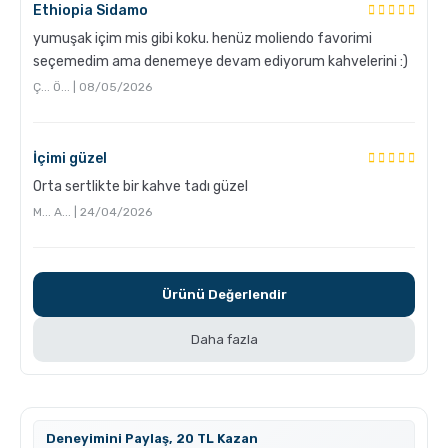
Ethiopia Sidamo
yumuşak içim mis gibi koku. henüz moliendo favorimi
GROSCHE Milano Moka Pot ile Evde Espresso Nasıl
Yapılır ?
seçemedim ama denemeye devam ediyorum kahvelerini :)
Ç... Ö... | 08/05/2026
İçimi güzel
Orta sertlikte bir kahve tadı güzel
M... A... | 24/04/2026
V60 Dripper ile Pour Over Kahve Nasıl Demlenir?
Ürünü Değerlendir
Daha fazla
Deneyimini Paylaş, 20 TL Kazan