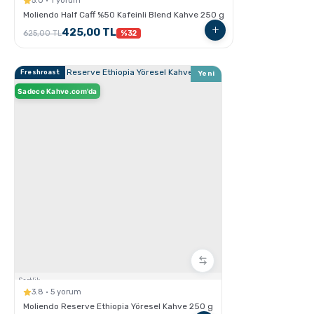
5.0 · 1 yorum
Moliendo Half Caff %50 Kafeinli Blend Kahve 250 g
425,00 TL
625,00 TL
%32
GROSCHE Dublin French Press
Freshroast
Yeni
Sadece Kahve.com'da
Espresso Yapmanın İncelikleri
Sertlik:
3.8 · 5 yorum
Moliendo Reserve Ethiopia Yöresel Kahve 250 g