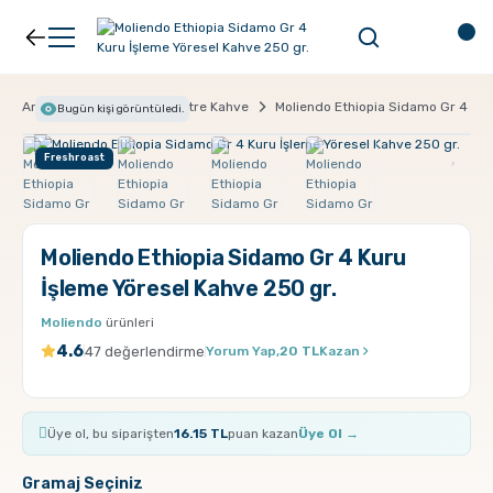
Geri Dön
Geri Dön
Kahve
Ekipman
Anasayfa
Kahve
Filtre Kahve
Moliendo Ethiopia Sidamo Gr 4 Kur
Bugün
kişi görüntüledi.
Freshroast
Filtre Kahve
Filtreler
Espresso
V60
Moliendo Ethiopia Sidamo Gr 4 Kuru
İşleme Yöresel Kahve 250 gr.
Organik Kahve
Pour Over
Moliendo
ürünleri
4.6
47 değerlendirme
Yorum Yap,
20 TL
Kazan
Türk Kahvesi
Dripper
Üye ol, bu siparişten
16.15 TL
puan kazan
Üye Ol →
Nespresso Uyumlu Kapsül Kahve
Chemex
Gramaj Seçiniz