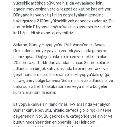
yükseklik arttıkça büyüme hızı da yavaşladığı için,
ağacın meyvesine verdiği lezzet de kat be kat artıyor.
Dünyada kahve yetiştirilen coğrafyaların geneline
baktığınızda 2100m yükseklik yok denecek kadar az. Bu
durum için Etiyopya coğrafyasının kahvenin lezzetine
kattığı ciddi bir avantaj diyebiliriz.
Sidamo, Güney Etiyopya'da Rift Vadisi'ndeki Awasa
Gölü'nden güneye yayılan verimli yaylalarla geniş bir
alanı kapsar. Değişen mikro iklim ve yükseklikleri olan
20'den fazla farklı idari alandan oluşur. Sidamo olarak
adlandırılan birçok kahve, aslında birbirinden farklı ve
çeşitli sınıflarda profillere sahiptir. Etiyopya'daki çoğu
orta-güney bölge kahvesi 'Sidamo' olarak adlandırılır ve
daha sonra belirli kasaba isimleri veya mikro bölgeler
kullanılarak sınıflandırılır.
Etiyopya kahve sınıflandırması 1-9 arasında yer alıyor.
Bunlar kahve boyutu, nitelik, defect gibi birçok kriterle
değerlendiriliyor. Bu çekirdek 4. kategoride yer alıyor ve
bunun nedenlerinden en önemlisi ise Heirloom