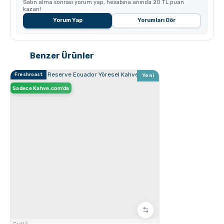
Satın alma sonrası yorum yap, hesabına anında 20 TL puan
kazan!
Yorum Yap
Yorumları Gör
Chemex kullanarak kahve demleme nasıl yapılır?
Benzer Ürünler
Freshroast
Yeni
Sadece Kahve.com'da
Aero Press ile Nasıl Kahve Yapılır?
Sertlik: