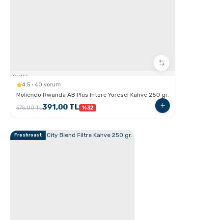
Cortado Nasıl Yapılır ?
Sertlik:
4.5 · 40 yorum
Moliendo Rwanda AB Plus Intore Yöresel Kahve 250 gr.
391,00 TL
575,00 TL
%32
Freshroast
Flat White Nasıl Yapılır ?