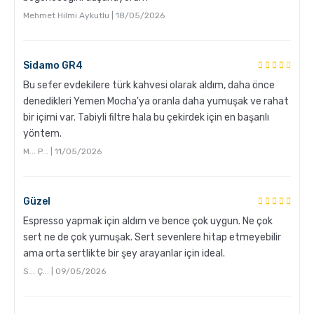
Mehmet Hilmi Aykutlu | 18/05/2026
Grosche Milano Çelik Moka Pot
Sidamo GR4
Bu sefer evdekilere türk kahvesi olarak aldım, daha önce
denedikleri Yemen Mocha'ya oranla daha yumuşak ve rahat
bir içimi var. Tabiyli filtre hala bu çekirdek için en başarılı
yöntem.
M... P... | 11/05/2026
Grosche Bremen Seramik Kahve Öğütücü
Güzel
Espresso yapmak için aldım ve bence çok uygun. Ne çok
sert ne de çok yumuşak. Sert sevenlere hitap etmeyebilir
ama orta sertlikte bir şey arayanlar için ideal.
S... Ç... | 09/05/2026