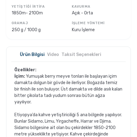
YETIŞTIĞI İRTIFA
KAVURMA
1850m- 2100m
Açık - Orta
GRAMAJ
İŞLEME YÖNTEMI
250 g / 1000 g
Kuru İşleme
Ürün Bilgisi
Video
Taksit Seçenekleri
Özellikler:
İçim:
Yumuşak berry meyve tonları ile başlayan içim
damakta dolgun bir gövde ile ilerliyor. Boğazda temiz
bir finish ile son buluyor. Üst damakta ve dilde asılı kalan
bitter çikolata tadı yudum sonrası bütün ağza
yayılıyor.
Etiyopya’da kahve yetiştiriciliği 5 ana bölgede yapılıyor.
Bunlar Sidamo, Limu, Yirgacheffe, Harrar ve Djima.
Sidamo bölgesine ait olan bu çekirdekler 1850-2100
metre yükseklikte yetişiyor. Kahve çekirdeğinde