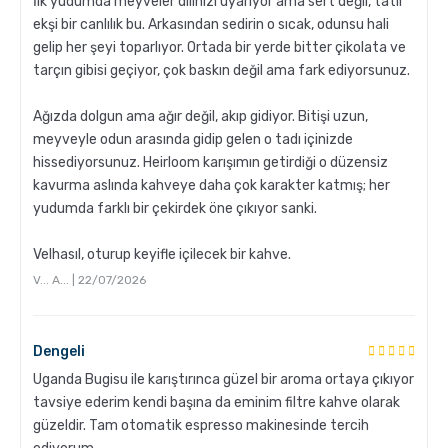
İlk yudumda meyveler dilinizi uyarıyor ama sert değil, tatlı
Grosche Milano Moka Pot
ekşi bir canlılık bu. Arkasından sedirin o sıcak, odunsu hali
gelip her şeyi toparlıyor. Ortada bir yerde bitter çikolata ve
tarçın gibisi geçiyor, çok baskın değil ama fark ediyorsunuz.
Ağızda dolgun ama ağır değil, akıp gidiyor. Bitişi uzun,
meyveyle odun arasında gidip gelen o tadı içinizde
hissediyorsunuz. Heirloom karışımın getirdiği o düzensiz
kavurma aslında kahveye daha çok karakter katmış; her
yudumda farklı bir çekirdek öne çıkıyor sanki.
Kahve Nasıl Öğütülür, Nelere Dikkat Edilmeli?
Velhasıl, oturup keyifle içilecek bir kahve.
V... A... | 22/07/2026
Dengeli
Uganda Bugisu ile karıştırınca güzel bir aroma ortaya çıkıyor
tavsiye ederim kendi başına da eminim filtre kahve olarak
güzeldir. Tam otomatik espresso makinesinde tercih