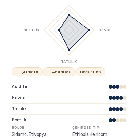
Sporcu Kahveleri
SERTLİK
GÖVDE
TATLILIK
Çikolata
Ahududu
Böğürtlen
Asidite
Gövde
Tatlılık
Sertlik
BÖLGE
ÇEKIRDEK TIPI
Sidamo, Etiyopya
Ethiopia Heirloom