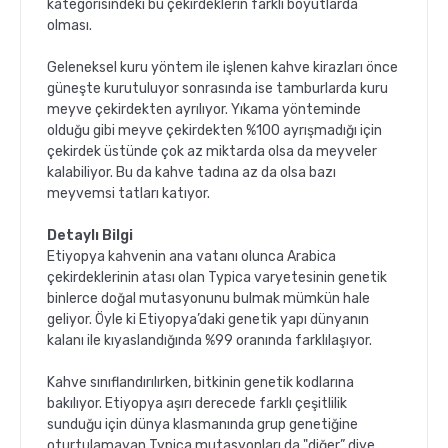
kategorisindeki bu çekirdeklerin farklı boyutlarda
olması.
Geleneksel kuru yöntem ile işlenen kahve kirazları önce
güneşte kurutuluyor sonrasında ise tamburlarda kuru
meyve çekirdekten ayrılıyor. Yıkama yönteminde
olduğu gibi meyve çekirdekten %100 ayrışmadığı için
çekirdek üstünde çok az miktarda olsa da meyveler
kalabiliyor. Bu da kahve tadına az da olsa bazı
meyvemsi tatları katıyor.
Detaylı Bilgi
Etiyopya kahvenin ana vatanı olunca Arabica
çekirdeklerinin atası olan Typica varyetesinin genetik
binlerce doğal mutasyonunu bulmak mümkün hale
geliyor. Öyle ki Etiyopya’daki genetik yapı dünyanın
kalanı ile kıyaslandığında %99 oranında farklılaşıyor.
Kahve sınıflandırılırken, bitkinin genetik kodlarına
bakılıyor. Etiyopya aşırı derecede farklı çeşitlilik
sunduğu için dünya klasmanında grup genetiğine
oturtulamayan Typica mutasyonları da "diğer” diye