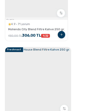
Sertlik:
4.9 · 71 yorum
Moliendo City Blend Filtre Kahve 250 gr.
GROSCHE Chicago Çelik Çay Demleme ve Saklama
306,00 TL
450,00 TL
%32
Termosu
Freshroast
Grosche Aberdeen Tritan Demlik Nasıl Kullanılır ?