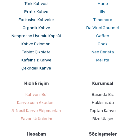
Türk Kahvesi
Hario
Pratik Kahve
illy
Exclusive Kahveler
Timemore
Organik Kahve
Da Vinci Gourmet
Nespresso Uyumlu Kapsül
Caffeo
Kahve Ekipmanı
Cook
Tablet Çikolata
Neo Barista
Kafeinsiz Kahve
Melitta
Çekirdek Kahve
Hızlı Erişim
Kurumsal
Kahveni Bul
Basında Biz
Kahve.com Akademi
Hakkımızda
3. Nesil Kahve Ekipmanları
Toptan Kahve
Favori Ürünlerim
Bize Ulaşın
Hesabım
Sözleşmeler