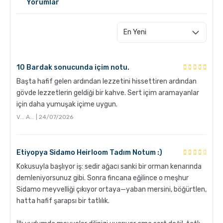
Yorumlar
10 Bardak sonucunda içim notu.
Başta hafif gelen ardından lezzetini hissettiren ardından
gövde lezzetlerin geldiği bir kahve. Sert içim aramayanlar
için daha yumuşak içime uygun.
Grosche Aberdeen Tritan Demlik Nasıl Temizlenir?
V... A... | 24/07/2026
Etiyopya Sidamo Heirloom Tadım Notum :)
Kokusuyla başlıyor iş: sedir ağacı sanki bir orman kenarında
demleniyorsunuz gibi. Sonra fincana eğilince o meşhur
Sidamo meyvelliği çıkıyor ortaya—yaban mersini, böğürtlen,
hatta hafif şarapsı bir tatlılık.