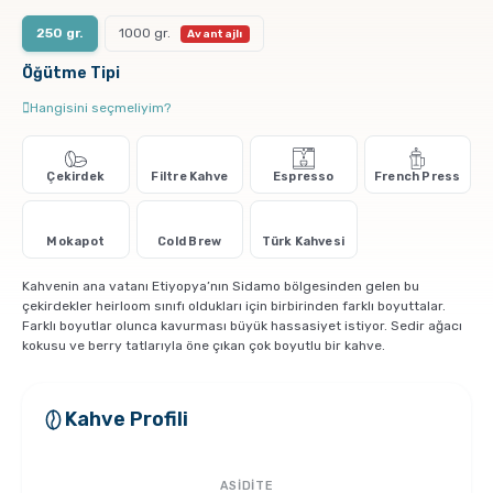
Pratik Filtre Kahve
Moka Pot
250 gr.
1000 gr.
Öğütme Tipi
Exclusive Kahveler
Soğuk Kahve Demleme Ekipmanları
Hangisini seçmeliyim?
Kafeinsiz Kahveler
Aeropress
Çekirdek
Filtre Kahve
Espresso
French Press
Çözünebilir Kahve
Makine Temizleyiciler
Mokapot
Cold Brew
Türk Kahvesi
Çekirdek Kahve
Kahve Öğütücüleri
Kahvenin ana vatanı Etiyopya’nın Sidamo bölgesinden gelen bu
çekirdekler heirloom sınıfı oldukları için birbirinden farklı boyuttalar.
Farklı boyutlar olunca kavurması büyük hassasiyet istiyor. Sedir ağacı
Hindiba Kahvesi
Tartı ve Ölçüler
kokusu ve berry tatlarıyla öne çıkan çok boyutlu bir kahve.
Öğütülmüş Kahve
Termoslar
Kahve Profili
Soğuk Kahve
ASİDİTE