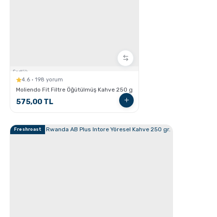
GROSCHE E-Z Latte Çok Amaçlı Köpürtücü nasıl
Kullanılır ?
Sertlik:
4.6 · 198 yorum
Moliendo Fit Filtre Öğütülmüş Kahve 250 g
575,00 TL
Freshroast
Latte Nasıl Yapılır ?