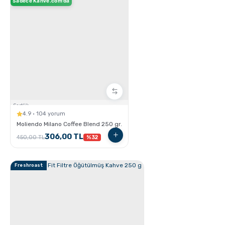
Sadece Kahve.com'da
GROSCHE Chicago Demleme Özellikli Termos
Tumbler
Sertlik:
4.9 · 104 yorum
Moliendo Milano Coffee Blend 250 gr.
306,00 TL
450,00 TL
%32
Freshroast
GROSCHE Lil Chill İzoleli Çocuk Su Şişesi