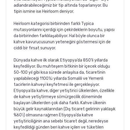
adlandırabileceğimiz bir tip altında toparlanıyor. Bu
tipin ismine ise Heirloom deniyor.
Heirloom kategorisi birbirinden farklı Typica
mutasyonlarını içerdiği için çekirdeklerin boyutu, yapısı
da birbirinden farklılaşabiliyor. Hal böyle olunca bir
kahve kavurucusunun yeteneğini göstermesi için de
ciddi bir fırsat sunuyor.
Dünyada kahve ilk olarak Etiyopya’da 850’li yıllarda
keşfediliyor. Bu muhteşem bitkinin bir içecek olduğu
50-100 yıl gibi kısa sürede anlaşılsa da, ticaretinin
yapılabileceği 1100’lü yıllarda Somalili ve Yemenli
tacirlerin kahveyi keşfetmesi ile gerçekleşiyor.
Etiyopya’da kahve, diğer yetiştirici ülkelerden, özellikle
de kahve yetiştirmeye sömürgecilik döneminde
başlayan ülkelerden çok daha farklı. Kahve ülkenin
büyük gelir kaynaklarından (Dış ticaret gelirinin yaklaşık
%60’ı) olmasına rağmen Etiyopya’da kahve
yetiştiriciliğinin ana sebebi ticaret değil, neredeyse
keşfedildiği günden beri kahve içilen ve tüketilen