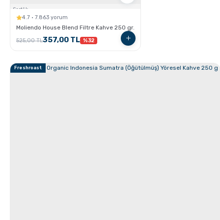
Sertlik:
4.7 · 7.863 yorum
Moliendo House Blend Filtre Kahve 250 gr.
357,00 TL
525,00 TL
%32
Freshroast
GROSCHE French Press'ler ile Cold Brew Nasıl
Hazırlanır ?
Moliendo Pratik Kahve Nasıl Hazırlanır ?