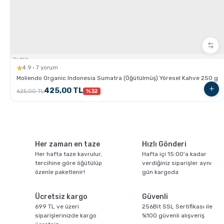
Sertlik:
4.9 · 7 yorum
Moliendo Organic Indonesia Sumatra (Öğütülmüş) Yöresel Kahve 250 g
Türk Kahvesi Püf Noktaları
425,00 TL
625,00 TL
%32
Her zaman en taze
Hızlı Gönderi
Her hafta taze kavrulur,
Hafta içi 15:00'a kadar
tercihine göre öğütülüp
verdiğiniz siparişler aynı
özenle paketlenir!
gün kargoda
Mokapot Nasıl Kullanılır ?
Ücretsiz kargo
Güvenli
699 TL ve üzeri
256Bit SSL Sertifikası ile
siparişlerinizde kargo
%100 güvenli alışveriş