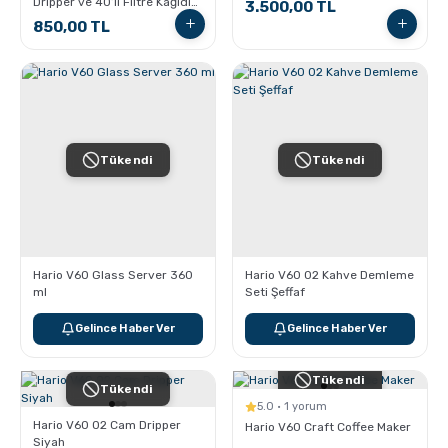
Dripper ve 40’lı Filtre Kağıdı
3.500,00 TL
Seti
850,00 TL
Tükendi
Tükendi
Hario V60 Glass Server 360
Hario V60 02 Kahve Demleme
ml
Seti Şeffaf
Gelince Haber Ver
Gelince Haber Ver
Tükendi
Tükendi
5.0 · 1 yorum
Hario V60 02 Cam Dripper
Hario V60 Craft Coffee Maker
Siyah