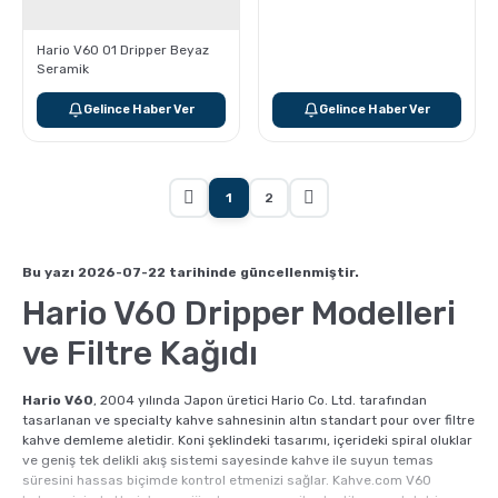
Hario V60 01 Dripper Beyaz
Seramik
Gelince Haber Ver
Gelince Haber Ver
1
2
Bu yazı 2026-07-22 tarihinde güncellenmiştir.
Hario V60 Dripper Modelleri
ve Filtre Kağıdı
Hario V60
, 2004 yılında Japon üretici Hario Co. Ltd. tarafından
tasarlanan ve specialty kahve sahnesinin altın standart pour over filtre
kahve demleme aletidir. Koni şeklindeki tasarımı, içerideki spiral oluklar
ve geniş tek delikli akış sistemi sayesinde kahve ile suyun temas
süresini hassas biçimde kontrol etmenizi sağlar. Kahve.com V60