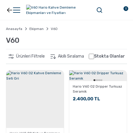
Geri Dön
Geri Dön
0
Kahve
Ekipman
Anasayfa
Ekipman
V60
V60
Filtre Kahve
Filtreler
Ürünleri Filtrele
Akıllı Sıralama
Stokta Olanlar
Espresso
V60
Organik Kahve
Pour Over
Hario V60 02 Dripper Turkuaz
Seramik
2.400,00 TL
Türk Kahvesi
Dripper
Nespresso Uyumlu Kapsül Kahve
Chemex