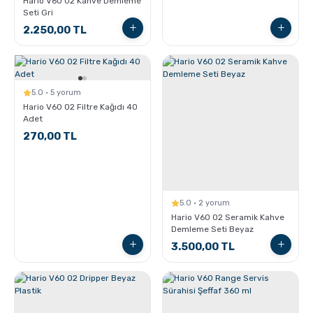
Hario V60 02 Kahve Demleme
Pratik Filtre Kahve
Moka Pot
Seti Gri
2.250,00 TL
Exclusive Kahveler
Soğuk Kahve Demleme Ekipmanları
Kafeinsiz Kahveler
Aeropress
5.0 · 5 yorum
Hario V60 02 Filtre Kağıdı 40
Adet
Çözünebilir Kahve
Makine Temizleyiciler
270,00 TL
Çekirdek Kahve
Kahve Öğütücüleri
5.0 · 2 yorum
Hindiba Kahvesi
Tartı ve Ölçüler
Hario V60 02 Seramik Kahve
Demleme Seti Beyaz
3.500,00 TL
Öğütülmüş Kahve
Termoslar
Soğuk Kahve