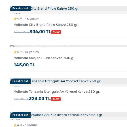
Freshroast
Sertlik:
4.9 · 46 yorum
Moliendo City Blend Filtre Kahve 250 gr.
306,00 TL
450,00 TL
%32
4.9 · 14 yorum
Moliendo Kolajenli Türk Kahvesi 100 g
145,00 TL
Freshroast
Sertlik:
Moliendo Tanzania Utengule AA Yöresel Kahve 250 gr.
323,00 TL
475,00 TL
%32
Freshroast
Sertlik:
4.0 · 1 yorum