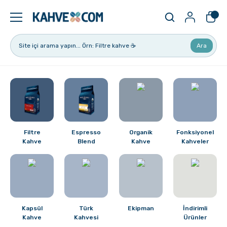
Geri Dön
Geri Dön
Ara
Kahve
Ekipman
Filtre Kahve
Filtreler
Espresso
V60
Filtre
Espresso
Organik
Fonksiyonel
Organik Kahve
Pour Over
Kahve
Blend
Kahve
Kahveler
Türk Kahvesi
Dripper
Nespresso Uyumlu Kapsül Kahve
Chemex
Kapsül
Türk
Ekipman
İndirimli
Kahve
Kahvesi
Ürünler