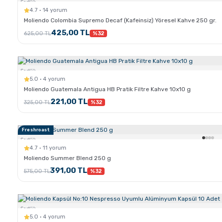
Sertlik:
4.7 · 14 yorum
Moliendo Colombia Supremo Decaf (Kafeinsiz) Yöresel Kahve 250 gr.
425,00 TL
625,00 TL
%32
Sertlik:
5.0 · 4 yorum
Moliendo Guatemala Antigua HB Pratik Filtre Kahve 10x10 g
221,00 TL
325,00 TL
%32
Freshroast
Sertlik:
4.7 · 11 yorum
Moliendo Summer Blend 250 g
391,00 TL
575,00 TL
%32
Sertlik:
5.0 · 4 yorum