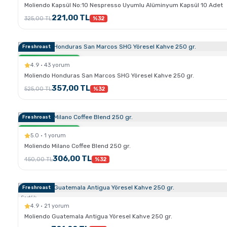
Moliendo Kapsül No:10 Nespresso Uyumlu Alüminyum Kapsül 10 Adet
221,00 TL
325,00 TL
%32
Freshroast
Sertlik:
Sadece Kahve.com'da
4.9 · 43 yorum
Moliendo Honduras San Marcos SHG Yöresel Kahve 250 gr.
357,00 TL
525,00 TL
%32
Freshroast
Sertlik:
Sadece Kahve.com'da
5.0 · 1 yorum
Moliendo Milano Coffee Blend 250 gr.
306,00 TL
450,00 TL
%32
Freshroast
Sertlik:
4.9 · 21 yorum
Moliendo Guatemala Antigua Yöresel Kahve 250 gr.