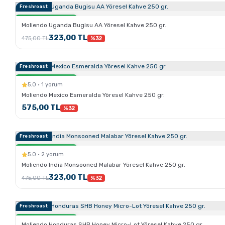
Freshroast
Sertlik:
Sadece Kahve.com'da
Moliendo Uganda Bugisu AA Yöresel Kahve 250 gr.
323,00 TL
475,00 TL
%32
Freshroast
Sertlik:
Sadece Kahve.com'da
5.0 · 1 yorum
Moliendo Mexico Esmeralda Yöresel Kahve 250 gr.
575,00 TL
%32
Freshroast
Sertlik:
Sadece Kahve.com'da
5.0 · 2 yorum
Moliendo India Monsooned Malabar Yöresel Kahve 250 gr.
323,00 TL
475,00 TL
%32
Freshroast
Sertlik:
Sadece Kahve.com'da
Moliendo Honduras SHB Honey Micro-Lot Yöresel Kahve 250 gr.