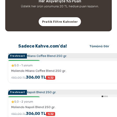
Her Alışverişte %5 Puan
Üstelik her ürün yorumuna 20 TL hediye puan kazanın.
Pratik Filtre Kahveler
Sadece Kahve.com'da!
Tümünü Gör
Freshroast
Sertlik:
Sadece Kahve.com'da
5.0 · 1 yorum
Moliendo Milano Coffee Blend 250 gr.
306,00 TL
450,00 TL
%32
Freshroast
Sertlik:
Sadece Kahve.com'da
5.0 · 2 yorum
Moliendo Napoli Blend 250 gr.
306,00 TL
450,00 TL
%32