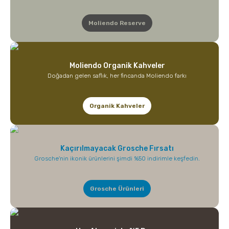
Moliendo Reserve
Moliendo Organik Kahveler
Doğadan gelen saflık, her fincanda Moliendo farkı
Organik Kahveler
Kaçırılmayacak Grosche Fırsatı
Grosche'nin ikonik ürünlerini şimdi %50 indirimle keşfedin.
Grosche Ürünleri