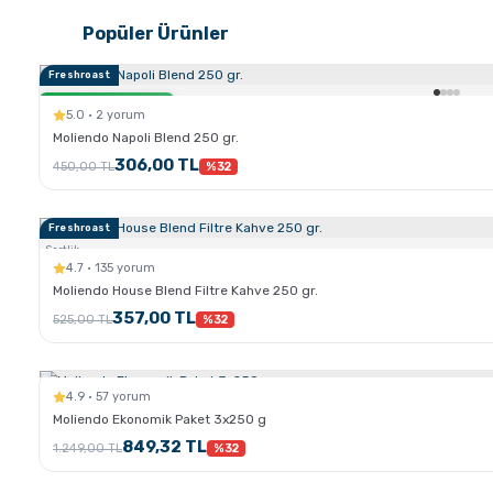
Popüler Ürünler
Freshroast
Sertlik:
Sadece Kahve.com'da
5.0 · 2 yorum
Moliendo Napoli Blend 250 gr.
306,00 TL
450,00 TL
%32
Freshroast
Sertlik:
4.7 · 135 yorum
Moliendo House Blend Filtre Kahve 250 gr.
357,00 TL
525,00 TL
%32
4.9 · 57 yorum
Moliendo Ekonomik Paket 3x250 g
849,32 TL
1.249,00 TL
%32