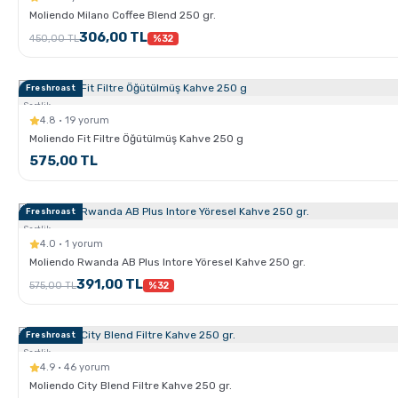
Moliendo Milano Coffee Blend 250 gr.
306,00 TL
450,00 TL
%32
Freshroast
Sertlik:
4.8 · 19 yorum
Moliendo Fit Filtre Öğütülmüş Kahve 250 g
575,00 TL
Freshroast
Sertlik:
4.0 · 1 yorum
Moliendo Rwanda AB Plus Intore Yöresel Kahve 250 gr.
391,00 TL
575,00 TL
%32
Freshroast
Sertlik:
4.9 · 46 yorum
Moliendo City Blend Filtre Kahve 250 gr.