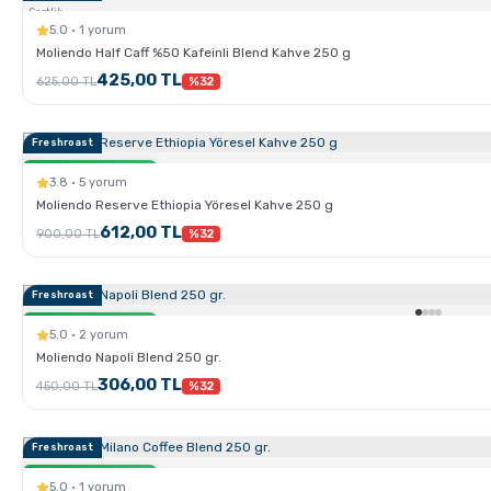
Sertlik:
5.0 · 1 yorum
Moliendo Half Caff %50 Kafeinli Blend Kahve 250 g
425,00 TL
625,00 TL
%32
Freshroast
Sertlik:
Sadece Kahve.com'da
3.8 · 5 yorum
Moliendo Reserve Ethiopia Yöresel Kahve 250 g
612,00 TL
900,00 TL
%32
Freshroast
Sertlik:
Sadece Kahve.com'da
5.0 · 2 yorum
Moliendo Napoli Blend 250 gr.
306,00 TL
450,00 TL
%32
Freshroast
Sertlik:
Sadece Kahve.com'da
5.0 · 1 yorum