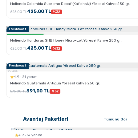
Moliendo Colombia Supremo Decaf (Kafeinsiz) Yöresel Kahve 250 gr.
425,00 TL
625,00 TL
%32
Freshroast
Sertlik:
Sadece Kahve.com'da
Moliendo Honduras SHB Honey Micro-Lot Yöresel Kahve 250 gr.
425,00 TL
625,00 TL
%32
Freshroast
Sertlik:
4.9 · 21 yorum
Moliendo Guatemala Antigua Yöresel Kahve 250 gr.
391,00 TL
575,00 TL
%32
Avantaj Paketleri
Tümünü Gör
4.9 · 57 yorum