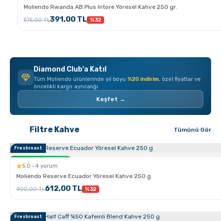
Moliendo Rwanda AB Plus Intore Yöresel Kahve 250 gr.
391,00 TL
575,00 TL
%32
Diamond Club'a Katıl
Tüm Moliendo ürünlerinde yıl boyu
%20 indirim
, özel fiyatlar ve
öncelikli kargo ayrıcalığı
Keşfet →
Filtre Kahve
Tümünü Gör
Freshroast
Sertlik:
Sadece Kahve.com'da
5.0 · 4 yorum
Moliendo Reserve Ecuador Yöresel Kahve 250 g
612,00 TL
900,00 TL
%32
Freshroast