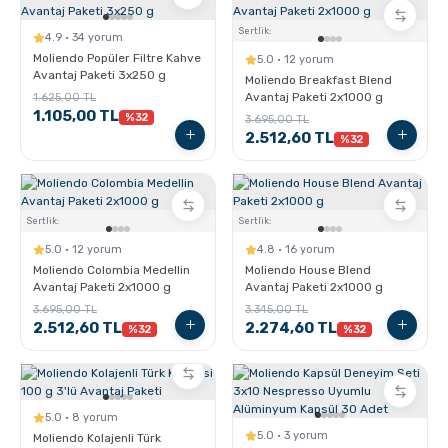
Sertlik:
4.9 · 34 yorum
Sporcu Kahveleri
Moliendo Popüler Filtre Kahve
5.0 · 12 yorum
Avantaj Paketi 3x250 g
Moliendo Breakfast Blend
Avantaj Paketi 2x1000 g
1.625,00 TL
1.105,00 TL
%32
3.695,00 TL
2.512,60 TL
%32
Sertlik:
Sertlik:
5.0 · 12 yorum
4.8 · 16 yorum
Moliendo Colombia Medellin
Moliendo House Blend
Avantaj Paketi 2x1000 g
Avantaj Paketi 2x1000 g
3.695,00 TL
3.345,00 TL
2.512,60 TL
2.274,60 TL
%32
%32
5.0 · 8 yorum
5.0 · 3 yorum
Moliendo Kolajenli Türk