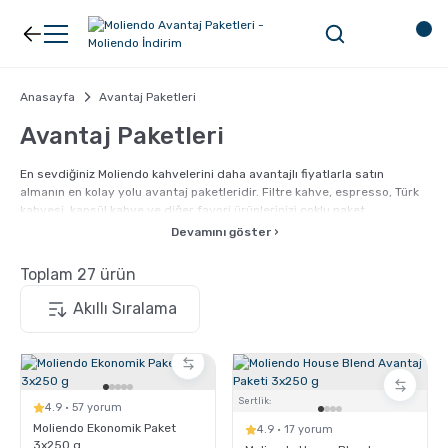
Geri Dön
Geri Dön
Kahve
Ekipman
Anasayfa
Avantaj Paketleri
Avantaj Paketleri
Filtre Kahve
Filtreler
En sevdiğiniz Moliendo kahvelerini daha avantajlı fiyatlarla satın
almanın en kolay yolu avantaj paketleridir. Filtre kahve, espresso, Türk
kahvesi, kapsül kahve ve diğer favori ürünlerinizi çoklu paket
Espresso
V60
seçenekleriyle alabilirsiniz.
Devamını göster ›
Üstelik tüm Moliendo kahveleri haftalık kavrulur, siparişiniz üzerine
Toplam 27 ürün
hazırlanır ve tek yönlü valfli ambalajlarda paketlenerek tazeliğini
Organik Kahve
Pour Over
fincanınıza kadar korur.
Türk Kahvesi
Dripper
Nespresso Uyumlu Kapsül Kahve
Chemex
Sertlik:
4.9 · 57 yorum
Moliendo Ekonomik Paket
4.9 · 17 yorum
3x250 g