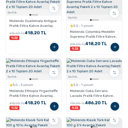
Sertlik:
Sertlik:
Moliendo Guatemala Antigua
Pratik Filtre Kahve Avantaj
5.0 · 1 yorum
Paketi 2 x 10 Toplam 20 Adet
Moliendo Colombia Medellin
418,20 TL
615,00 TL
Supremo Pratik Filtre Kahve
%32
Avantaj Paketi 2 x 10 Toplam
418,20 TL
615,00 TL
20 Adet
%32
Sertlik:
Sertlik:
5.0 · 3 yorum
5.0 · 1 yorum
Moliendo Ethiopia Yirgacheffe
Moliendo Cuba Serrano
Pratik Filtre Kahve Avantaj
Lavado Pratik Filtre Kahve
Paketi 2 x 10 Toplam 20 Adet
Avantaj Paketi 2 x 10 Toplam
418,20 TL
486,20 TL
615,00 TL
715,00 TL
20 Adet
%32
%32