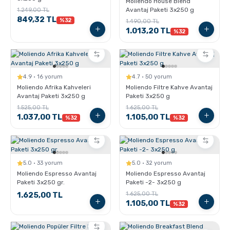
Moliendo House Blend
Pratik Filtre Kahve
Moka Pot
Avantaj Paketi 3x250 g
1.249,00 TL
849,32 TL
%32
1.490,00 TL
1.013,20 TL
%32
Exclusive Kahveler
Soğuk Kahve Demleme Ekipmanları
Kafeinsiz Kahveler
Aeropress
4.9 · 16 yorum
4.7 · 50 yorum
Moliendo Afrika Kahveleri
Moliendo Filtre Kahve Avantaj
Avantaj Paketi 3x250 g
Paketi 3x250 g
Çözünebilir Kahve
Makine Temizleyiciler
1.525,00 TL
1.625,00 TL
1.037,00 TL
1.105,00 TL
%32
%32
Çekirdek Kahve
Kahve Öğütücüleri
Hindiba Kahvesi
Tartı ve Ölçüler
5.0 · 33 yorum
5.0 · 32 yorum
Moliendo Espresso Avantaj
Moliendo Espresso Avantaj
Paketi 3x250 gr.
Paketi -2- 3x250 g
Öğütülmüş Kahve
Termoslar
1.625,00 TL
1.625,00 TL
1.105,00 TL
%32
Soğuk Kahve