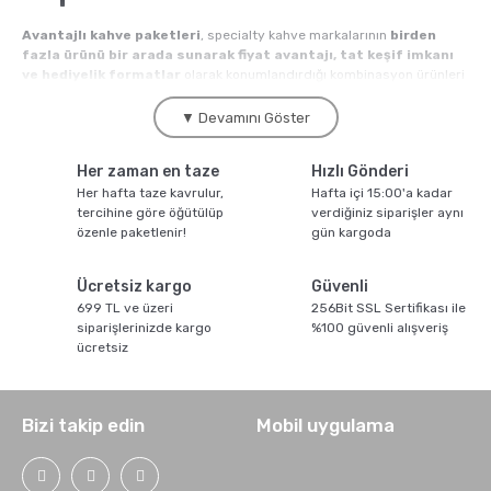
Avantajlı kahve paketleri
, specialty kahve markalarının
birden
fazla ürünü bir arada sunarak fiyat avantajı, tat keşif imkanı
ve hediyelik formatlar
olarak konumlandırdığı kombinasyon ürünleri
kategorisini tanımlar. Tek menşe seti, demleme yöntem seti, kavurma
profili seti, hediyelik kutu ve toplu alım fırsatları bu kategorinin temel
▼ Devamını Göster
alt segmentleridir. Kahve.com avantajlı paketler kategorisinde
Moliendo Coffee çatısı altında
tek menşe tadım setleri, klasik
Her zaman en taze
Hızlı Gönderi
filtre kahve seti, espresso harman seti, Türk kahvesi tadım
seti, soğuk demleme seti, hediyelik premium kutu seti ve
Her hafta taze kavrulur,
Hafta içi 15:00'a kadar
abonelik formatlı aylık tatım kutusu
tercihine göre öğütülüp
dahil tüm format çeşitleri
verdiğiniz siparişler aynı
sunulur.
özenle paketlenir!
gün kargoda
2024 yılı Türkiye specialty kahve perakende verilerine
göre
avantajlı paket segmenti yıllık 650 milyon TL pazar büyüklüğüne
Ücretsiz kargo
Güvenli
ulaştı;
toplu alım ve hediyelik fırsatlar specialty kahve
699 TL ve üzeri
256Bit SSL Sertifikası ile
pazarının büyüme motorlarından biri
konumundadır. Tek ürün alımı
siparişlerinizde kargo
%100 güvenli alışveriş
yerine paket fırsatları tüketicinin yeni tatlar keşfetmesini ve sürekli
ücretsiz
müşteri bağlılığı oluşturmasını destekler.
Avantajlı Kahve Paketi
Bizi takip edin
Mobil uygulama
Türleri
Avantajlı paketler farklı tüketici ihtiyaçlarına ve hediyelik senaryolarına