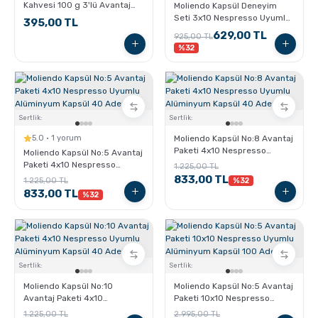
Kahvesi 100 g 3'lü Avantaj
Moliendo Kapsül Deneyim
Paketi
Seti 3x10 Nespresso Uyumlu
395,00 TL
Alüminyum Kapsül 30 Adet
629,00 TL
925,00 TL
%32
Sertlik:
Sertlik:
5.0 · 1 yorum
Moliendo Kapsül No:8 Avantaj
Paketi 4x10 Nespresso
Moliendo Kapsül No:5 Avantaj
Uyumlu Alüminyum Kapsül 40
Paketi 4x10 Nespresso
1.225,00 TL
Adet
Uyumlu Alüminyum Kapsül 40
833,00 TL
1.225,00 TL
%32
Adet
833,00 TL
%32
Sertlik:
Sertlik:
Moliendo Kapsül No:10
Moliendo Kapsül No:5 Avantaj
Avantaj Paketi 4x10
Paketi 10x10 Nespresso
Nespresso Uyumlu
Uyumlu Alüminyum Kapsül
1.225,00 TL
2.995,00 TL