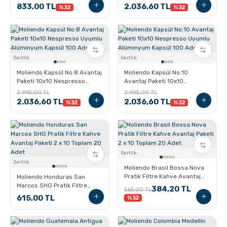
Alüminyum Kapsül 40 Adet
100 Adet
833,00 TL
2.036,60 TL
%32
%32
Sertlik:
Sertlik:
Moliendo Kapsül No:8 Avantaj
Moliendo Kapsül No:10
Paketi 10x10 Nespresso
Avantaj Paketi 10x10
Uyumlu Alüminyum Kapsül
Nespresso Uyumlu
2.995,00 TL
2.995,00 TL
100 Adet
Alüminyum Kapsül 100 Adet
2.036,60 TL
2.036,60 TL
%32
%32
Sertlik:
Sertlik:
Moliendo Brasil Bossa Nova
Pratik Filtre Kahve Avantaj
Moliendo Honduras San
Paketi 2 x 10 Toplam 20 Adet
Marcos SHG Pratik Filtre
384,20 TL
565,00 TL
Kahve Avantaj Paketi 2 x 10
615,00 TL
%32
Toplam 20 Adet