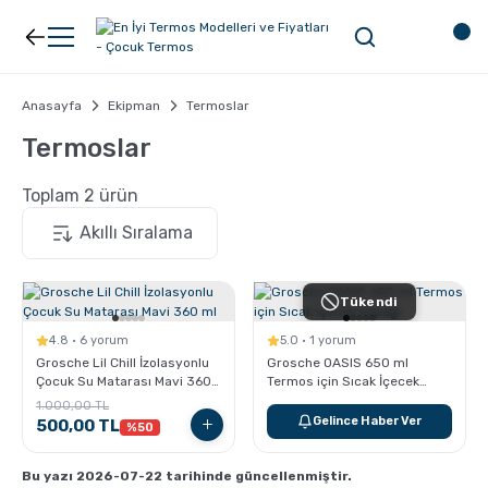
Geri Dön
Geri Dön
Kahve
Ekipman
Anasayfa
Ekipman
Termoslar
Termoslar
Filtre Kahve
Filtreler
Toplam 2 ürün
Espresso
V60
Tükendi
Organik Kahve
Pour Over
4.8 · 6 yorum
5.0 · 1 yorum
Grosche Lil Chill İzolasyonlu
Grosche OASIS 650 ml
Türk Kahvesi
Dripper
Çocuk Su Matarası Mavi 360
Termos için Sıcak İçecek
ml
Kapağı
1.000,00 TL
Gelince Haber Ver
500,00 TL
%50
Nespresso Uyumlu Kapsül Kahve
Chemex
Bu yazı 2026-07-22 tarihinde güncellenmiştir.