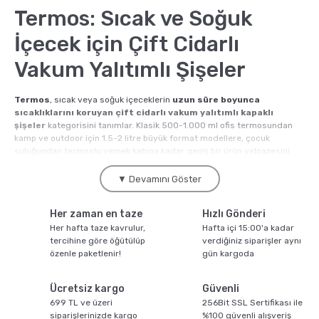
Pratik Filtre Kahve
Moka Pot
Termos: Sıcak ve Soğuk
İçecek için Çift Cidarlı
Exclusive Kahveler
Soğuk Kahve Demleme Ekipmanları
Vakum Yalıtımlı Şişeler
Kafeinsiz Kahveler
Aeropress
Termos
, sıcak veya soğuk içeceklerin
uzun süre boyunca
sıcaklıklarını koruyan çift cidarlı vakum yalıtımlı kapaklı
şişeler
kategorisini tanımlar. Klasik 500-1.000 ml ofis termosundan
Çözünebilir Kahve
Makine Temizleyiciler
kamp ve outdoor için 1.5-2 litre büyük format modellere, çocuk
suluğundan termoslu yemek kabına kadar geniş bir ürün yelpazesini
kapsar. Kahve.com termoslar kategorisinde Moliendo Coffee çatısı
altında
Hydro Flask, Stanley, Thermos, S'well, Klean Kanteen,
▼ Devamını Göster
Çekirdek Kahve
Kahve Öğütücüleri
Yeti, Zojirushi, Tiger ve Türkiye yerel üretim Karaca ve Stelton
dahil dünya specialty pazarının önde gelen markaları
bir arada
Her zaman en taze
Hızlı Gönderi
sunulur.
Hindiba Kahvesi
Tartı ve Ölçüler
Her hafta taze kavrulur,
Hafta içi 15:00'a kadar
2024 yılı küresel pazar verilerine göre
termos kategorisi yıllık
5.2
tercihine göre öğütülüp
verdiğiniz siparişler aynı
milyar USD pazar büyüklüğüne
ulaştı; sürdürülebilirlik bilinci ve tek
özenle paketlenir!
gün kargoda
kullanımlık plastik şişe karşıtı tüketici tercihinin artması ile birlikte yıllık
Öğütülmüş Kahve
Termoslar
yüzde 12-15 büyüme oranı sergilemektedir. Türkiye pazarında termos
segmenti yıllık 1.4 milyar TL büyüklüğüne ulaştı; günlük ofis, kamp,
Ücretsiz kargo
Güvenli
seyahat ve outdoor kullanımı için temel ürün kategorisi konumundadır.
699 TL ve üzeri
256Bit SSL Sertifikası ile
Soğuk Kahve
siparişlerinizde kargo
%100 güvenli alışveriş