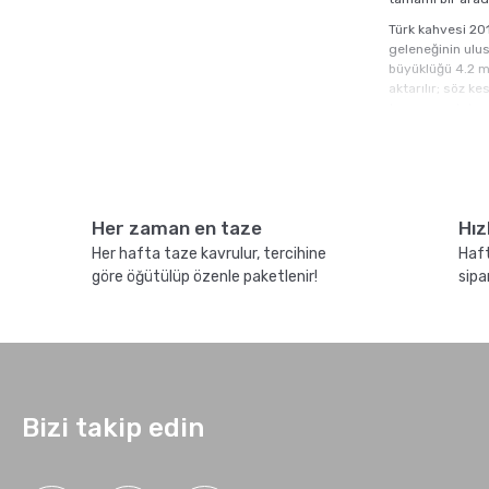
Türk kahvesi 201
geleneğinin ulusl
büyüklüğü 4.2 mi
aktarılır; söz k
tamamını detaylı
"Bir fincan kahv
basit bir ikram 
Pişiri
Her zaman en taze
Hız
Pişirim yöntemi T
Her hafta taze kavrulur, tercihine
Haft
Klasik 
göre öğütülüp özenle paketlenir!
sipa
Geleneksel Türk
70-80 ml soğuk s
cezve tekrar at
Klasik cezve piş
bırakılmalı, üçü
Bizi takip edin
durum tat profili
fincan için 6 c
Dibek T