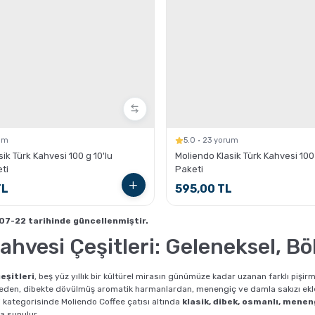
rum
5.0 · 23 yorum
ik Türk Kahvesi 100 g 10'lu
Moliendo Klasik Türk Kahvesi 100 
ti
Paketi
TL
595,00 TL
07-22 tarihinde güncellenmiştir.
ahvesi Çeşitleri: Geleneksel, B
eşitleri
, beş yüz yıllık bir kültürel mirasın günümüze kadar uzanan farklı piş
den, dibekte dövülmüş aromatik harmanlardan, menengiç ve damla sakızı eklen
i kategorisinde Moliendo Coffee çatısı altında
klasik, dibek, osmanlı, meneng
a sunulur.