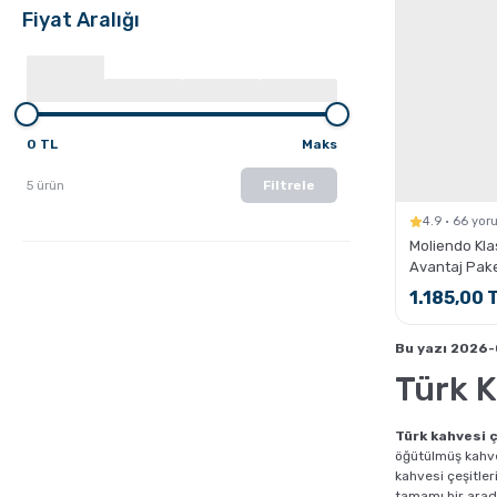
Fiyat Aralığı
0 TL
Maks
5 ürün
Filtrele
4.9 · 66 yo
Moliendo Klas
Avantaj Pake
1.185,00 
Bu yazı 2026-
Türk K
Türk kahvesi ç
öğütülmüş kahve
kahvesi çeşitler
tamamı bir arad