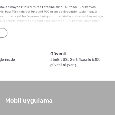
mut olmayan kültürel miras listesine alındı; bu tescil Türk kahvesi
k kişi başı Türk kahvesi tüketimi 700 gram seviyesinde, toplam pazar
ının sosyal hafızasını taşıyan bir ritüel
olarak kuşaktan kuşağa
olik anların ayrılmaz parçasıdır. Bu rehberde Türk kahvesi çeşitlerinin
ekline göre tüm varyantlar.
mliğini ve misafirperverlik kültürünü özetler; bir fincan kahve sunma jesti
r
eşitleri
Güvenli
ri ile çok farklı tat profilleri üretebilir.
şlerinizde
256Bit SSL Sertifikası ile %100
güvenli alışveriş
ve şeker oranına göre belirlenen pişirim
ile hazırlanır. Bir fincan için
da 3-4 dakika içinde köpürmeye başlar, ilk köpük fincanlara dağıtılır ve
 uygun seçimdir; paslanmaz çelik ve emaye seçenekleri de mevcuttur.
sla kaynama noktasına ulaşmamalı, ikincisi cezve karıştırılmadan dingin
e içindeki aromatik uçucu bileşiklerin yüzde 40'ını yok eder
, bu
Mobil uygulama
ki fincan için 1 cup, dört fincan için 2 cup, altı fincan için 4 cup ve sekiz
 eder, fazla doldurmak köpük katmanını bozar.