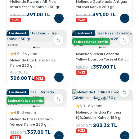
Moliendo Rwanda AB Plus
Moliendo Guatemala Antigua
Intore Yöresel Kahve 250 gr.
Yöresel Kahve 250 gr.
391,00 TL
391,00 TL
575,00 TL
575,00 TL
%32
%32
Freshroast
Freshroast
Sadece Kahve.com'da
Sertlik:
Sertlik:
4.9 · 46 yorum
Moliendo Brasil Fazenda
Yellow Bourbon Yöresel Kahve
Moliendo City Blend Filtre
250 gr.
Kahve 250 gr.
357,00 TL
525,00 TL
450,00 TL
%32
306,00 TL
%32
Freshroast
Sadece Kahve.com'da
Sertlik:
5.0 · 8 yorum
Moliendo Hindiba Kahvesi
4.5 · 2 yorum
(Çözünebilir Kahve) 150 gr
Moliendo Brasil Cerrado
Yöresel Kahve 250 gr.
203,32 TL
299,00 TL
%32
357,00 TL
525,00 TL
%32