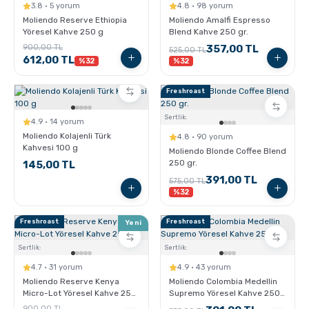
3.8 · 5 yorum
4.8 · 98 yorum
Moliendo Reserve Ethiopia
Moliendo Amalfi Espresso
Sporcu Kahveleri
Yöresel Kahve 250 g
Blend Kahve 250 gr.
900,00 TL
357,00 TL
525,00 TL
612,00 TL
%32
%32
Freshroast
Sertlik:
4.9 · 14 yorum
Moliendo Kolajenli Türk
4.8 · 90 yorum
Kahvesi 100 g
Moliendo Blonde Coffee Blend
250 gr.
145,00 TL
391,00 TL
575,00 TL
%32
Freshroast
Freshroast
Yeni
Sertlik:
Sertlik:
4.7 · 31 yorum
4.9 · 43 yorum
Moliendo Reserve Kenya
Moliendo Colombia Medellin
Micro-Lot Yöresel Kahve 250
Supremo Yöresel Kahve 250
gr.
gr.
900,00 TL