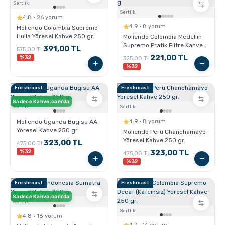
Sertlik:
Sertlik:
4.8 · 26 yorum
4.9 · 8 yorum
Moliendo Colombia Supremo
Huila Yöresel Kahve 250 gr.
Moliendo Colombia Medellin
Supremo Pratik Filtre Kahve
391,00 TL
575,00 TL
10x10 g
221,00 TL
%32
325,00 TL
%32
Freshroast
Freshroast
Sadece Kahve.com'da
Sertlik:
Sertlik:
Moliendo Uganda Bugisu AA
4.9 · 8 yorum
Yöresel Kahve 250 gr.
Moliendo Peru Chanchamayo
Yöresel Kahve 250 gr.
323,00 TL
475,00 TL
%32
323,00 TL
475,00 TL
%32
Freshroast
Freshroast
Sadece Kahve.com'da
Sertlik:
Sertlik:
4.8 · 18 yorum