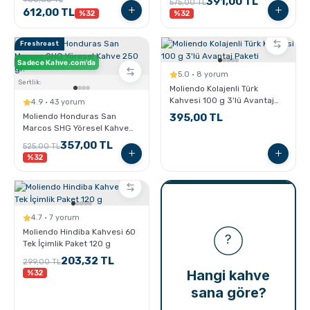
391,00 TL
575,00 TL
612,00 TL
%32
%32
Freshroast
Sadece Kahve.com'da
5.0 · 8 yorum
Sertlik:
Moliendo Kolajenli Türk
Kahvesi 100 g 3'lü Avantaj
4.9 · 43 yorum
Paketi
Moliendo Honduras San
395,00 TL
Marcos SHG Yöresel Kahve
250 gr.
357,00 TL
525,00 TL
%32
4.7 · 7 yorum
Moliendo Hindiba Kahvesi 60
Tek İçimlik Paket 120 g
203,32 TL
299,00 TL
%32