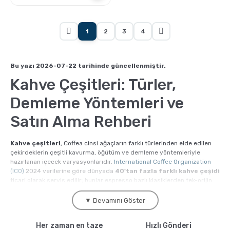
1
2
3
4
Bu yazı 2026-07-22 tarihinde güncellenmiştir.
Kahve Çeşitleri: Türler,
Demleme Yöntemleri ve
Satın Alma Rehberi
Kahve çeşitleri
, Coffea cinsi ağaçların farklı türlerinden elde edilen
çekirdeklerin çeşitli kavurma, öğütüm ve demleme yöntemleriyle
hazırlanan içecek varyasyonlarıdır.
International Coffee Organization
(ICO)
2024 verilerine göre dünyada
40'tan fazla farklı kahve çeşidi
ticari olarak servis edilir; bunlar espresso bazlı klasiklerden tek-orijin
filtre seçimlerine, geleneksel Türk kahvesinden soğuk demleme
alternatiflerine kadar geniş bir yelpazeye yayılır. Kahve.com kahve
▼ Devamını Göster
çeşitleri kategorisinde, kendi roastery markamız Moliendo Coffee'nin
100'ü aşkın taze kavrulmuş kahve seçeneğini tek sayfada
Her zaman en taze
Hızlı Gönderi
karşılaştırabilirsiniz.