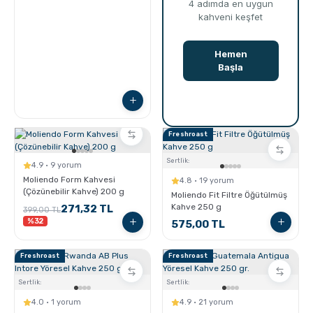
Freshroast
Sertlik:
4.9 · 9 yorum
Moliendo Form Kahvesi
4.8 · 19 yorum
(Çözünebilir Kahve) 200 g
Moliendo Fit Filtre Öğütülmüş
Kahve 250 g
271,32 TL
399,00 TL
%32
575,00 TL
Freshroast
Freshroast
Sertlik:
Sertlik:
4.0 · 1 yorum
4.9 · 21 yorum