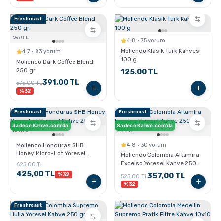
Freshroast
Sertlik:
4.8 · 75 yorum
Moliendo Klasik Türk Kahvesi
4.7 · 83 yorum
100 g
Moliendo Dark Coffee Blend
250 gr.
125,00 TL
391,00 TL
575,00 TL
%32
Freshroast
Freshroast
Sadece Kahve.com'da
Sadece Kahve.com'da
Sertlik:
Sertlik:
Moliendo Honduras SHB
4.8 · 30 yorum
Honey Micro-Lot Yöresel
Moliendo Colombia Altamira
Kahve 250 gr.
Excelso Yöresel Kahve 250
625,00 TL
gr.
425,00 TL
%32
357,00 TL
525,00 TL
%32
Freshroast