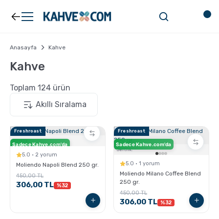
Geri Dön
Geri Dön
Kahve
Ekipman
Anasayfa
Kahve
Kahve
Filtre Kahve
Filtreler
Toplam 124 ürün
Espresso
V60
Freshroast
Freshroast
Organik Kahve
Pour Over
Sertlik:
Sadece Kahve.com'da
Sadece Kahve.com'da
Sertlik:
5.0 · 2 yorum
5.0 · 1 yorum
Moliendo Napoli Blend 250 gr.
Türk Kahvesi
Dripper
Moliendo Milano Coffee Blend
450,00 TL
250 gr.
306,00 TL
%32
450,00 TL
Nespresso Uyumlu Kapsül Kahve
Chemex
306,00 TL
%32