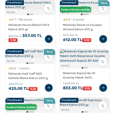
Pratik Filtre Kahve
Moka Pot
Freshroast
Freshroast
Yeni
Sadece Kahve.com'da
Sertlik:
Sertlik:
Exclusive Kahveler
Soğuk Kahve Demleme Ekipmanları
4.7 · 135 yorum
5.0 · 4 yorum
Moliendo House Blend Filtre
Moliendo Reserve Ecuador
Kahve 250 gr.
Yöresel Kahve 250 g
Kafeinsiz Kahveler
Aeropress
357,00 TL
900,00 TL
525,00 TL
612,00 TL
%32
%32
Çözünebilir Kahve
Makine Temizleyiciler
Freshroast
Yeni
Sertlik:
Çekirdek Kahve
Kahve Öğütücüleri
Sertlik:
5.0 · 1 yorum
Moliendo Kapsül No:10
Moliendo Half Caff %50
Avantaj Paketi 4x10
Kafeinli Blend Kahve 250 g
Hindiba Kahvesi
Tartı ve Ölçüler
Nespresso Uyumlu
1.225,00 TL
625,00 TL
Alüminyum Kapsül 40 Adet
833,00 TL
425,00 TL
%32
%32
Öğütülmüş Kahve
Termoslar
Freshroast
Freshroast
Yeni
Sadece Kahve.com'da
Sertlik:
Sertlik:
Soğuk Kahve