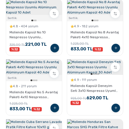
Sertlik:
Sertlik:
4.8 · 404 yorum
4.9 · 182 yorum
Moliendo Kapsül No:10
Moliendo Kapsül No:8 Avantaj
Nespresso Uyumlu
Paketi 4x10 Nespresso
Alüminyum Kapsül 10 Adet
Uyumlu Alüminyum Kapsül 40
221,00 TL
1.225,00 TL
325,00 TL
Adet
833,00 TL
%32
%32
Sertlik:
4.9 · 111 yorum
Moliendo Kapsül Deneyim
4.8 · 211 yorum
Seti 3x10 Nespresso Uyumlu
Moliendo Kapsül No:5 Avantaj
Alüminyum Kapsül 30 Adet
Paketi 4x10 Nespresso
629,00 TL
925,00 TL
Uyumlu Alüminyum Kapsül 40
%32
1.225,00 TL
Adet
833,00 TL
%32