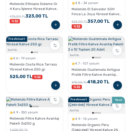
4.8 · 34 yorum
Moliendo Ethiopia Sidamo Gr
4 Kuru İşleme Yöresel Kahve
Moliendo El Salvador SGH
250 gr.
Finca La Joya Yöresel Kahve
323,00 TL
475,00 TL
250 gr.
357,00 TL
%32
525,00 TL
%32
Freshroast
Sertlik:
Sertlik:
4.6 · 19 yorum
4.7 · 107 yorum
Moliendo Costa Rica Tarrazu
Yöresel Kahve 250 gr.
Moliendo Guatemala Antigua
Pratik Filtre Kahve Avantaj
525,00 TL
%32
Paketi 2 x 10 Toplam 20 Adet
418,20 TL
615,00 TL
%32
Freshroast
Yeni
Sertlik:
4.9 · 350 yorum
Moliendo Filtre Kahve Avantaj
4.9 · 16 yorum
Paketi 3x250 g
Moliendo Organic Peru
(Çekirdek) Yöresel Kahve 250
1.625,00 TL