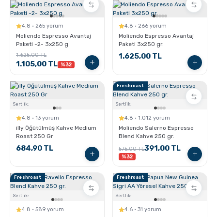
Pratik Filtre Kahve
Moka Pot
4.8 · 265 yorum
4.8 · 266 yorum
Exclusive Kahveler
Soğuk Kahve Demleme Ekipmanları
Moliendo Espresso Avantaj
Moliendo Espresso Avantaj
Paketi -2- 3x250 g
Paketi 3x250 gr.
1.625,00 TL
1.625,00 TL
1.105,00 TL
Kafeinsiz Kahveler
Aeropress
%32
Freshroast
Çözünebilir Kahve
Makine Temizleyiciler
Sertlik:
Sertlik:
4.8 · 13 yorum
4.8 · 1.012 yorum
Çekirdek Kahve
Kahve Öğütücüleri
illy Öğütülmüş Kahve Medium
Moliendo Salerno Espresso
Roast 250 Gr
Blend Kahve 250 gr.
684,90 TL
391,00 TL
575,00 TL
Hindiba Kahvesi
Tartı ve Ölçüler
%32
Freshroast
Freshroast
Öğütülmüş Kahve
Termoslar
Sertlik:
Sertlik:
Soğuk Kahve
4.8 · 589 yorum
4.6 · 31 yorum