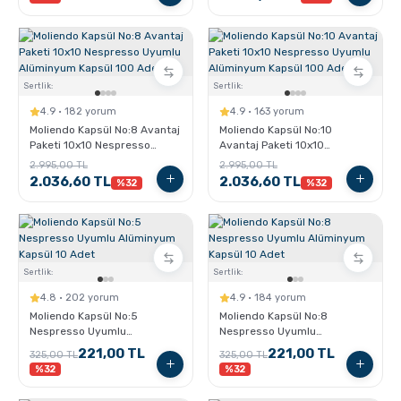
Sertlik:
Sertlik:
4.9 · 182 yorum
4.9 · 163 yorum
Moliendo Kapsül No:8 Avantaj
Moliendo Kapsül No:10
Paketi 10x10 Nespresso
Avantaj Paketi 10x10
Uyumlu Alüminyum Kapsül
Nespresso Uyumlu
2.995,00 TL
2.995,00 TL
100 Adet
Alüminyum Kapsül 100 Adet
2.036,60 TL
2.036,60 TL
%32
%32
Sertlik:
Sertlik:
4.8 · 202 yorum
4.9 · 184 yorum
Moliendo Kapsül No:5
Moliendo Kapsül No:8
Nespresso Uyumlu
Nespresso Uyumlu
Alüminyum Kapsül 10 Adet
Alüminyum Kapsül 10 Adet
221,00 TL
221,00 TL
325,00 TL
325,00 TL
%32
%32