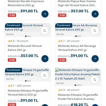
Moliendo Ravello Espresso
Moliendo Papua New Guinea
Blend Kahve 250 gr.
Sigri AA Yöresel Kahve 250
gr.
Sporcu Kahveleri
391,00 TL
357,00 TL
575,00 TL
525,00 TL
%32
%32
Freshroast
Freshroast
Sertlik:
Sertlik:
4.5 · 15 yorum
4.7 · 20 yorum
Moliendo Burundi Yöresel
Moliendo Kenya AA Muranga
Kahve 250 gr.
Yöresel Kahve 250 gr.
357,00 TL
391,00 TL
525,00 TL
575,00 TL
%32
%32
Freshroast
Sertlik:
Sertlik:
4.7 · 250 yorum
4.9 · 65 yorum
Moliendo Ethiopia Yirgacheffe
Yöresel Kahve 250 gr.
Moliendo Ethiopia Yirgacheffe
Pratik Filtre Kahve Avantaj
391,00 TL
575,00 TL
Paketi 2 x 10 Toplam 20 Adet
418,20 TL
%32
615,00 TL