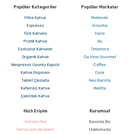
Popüler Kategoriler
Popüler Markalar
Filtre Kahve
Moliendo
Espresso
Grosche
Türk Kahvesi
Hario
Pratik Kahve
illy
Exclusive Kahveler
Timemore
Organik Kahve
Da Vinci Gourmet
Nespresso Uyumlu Kapsül
Caffeo
Kahve Ekipmanı
Cook
Tablet Çikolata
Neo Barista
Kafeinsiz Kahve
Melitta
Çekirdek Kahve
Hızlı Erişim
Kurumsal
Kahveni Bul
Basında Biz
Kahve.com Akademi
Hakkımızda