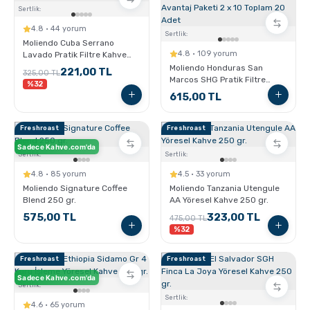
Sertlik:
4.8 · 44 yorum
Sertlik:
Moliendo Cuba Serrano
4.8 · 109 yorum
Lavado Pratik Filtre Kahve
10x10 g
Moliendo Honduras San
221,00 TL
325,00 TL
Marcos SHG Pratik Filtre
%32
Kahve Avantaj Paketi 2 x 10
615,00 TL
Toplam 20 Adet
Freshroast
Freshroast
Sadece Kahve.com'da
Sertlik:
Sertlik:
4.8 · 85 yorum
4.5 · 33 yorum
Moliendo Signature Coffee
Moliendo Tanzania Utengule
Blend 250 gr.
AA Yöresel Kahve 250 gr.
575,00 TL
323,00 TL
475,00 TL
%32
Freshroast
Freshroast
Sadece Kahve.com'da
Sertlik:
Sertlik:
4.6 · 65 yorum