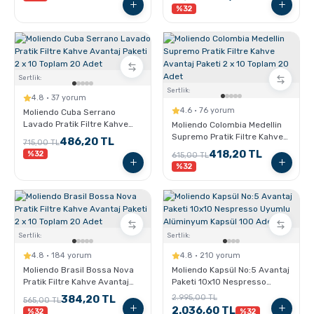
%32
Sertlik:
Sertlik:
4.8 · 37 yorum
4.6 · 76 yorum
Moliendo Cuba Serrano
Lavado Pratik Filtre Kahve
Moliendo Colombia Medellin
Avantaj Paketi 2 x 10 Toplam
Supremo Pratik Filtre Kahve
486,20 TL
715,00 TL
20 Adet
Avantaj Paketi 2 x 10 Toplam
418,20 TL
%32
615,00 TL
20 Adet
%32
Sertlik:
Sertlik:
4.8 · 184 yorum
4.8 · 210 yorum
Moliendo Brasil Bossa Nova
Moliendo Kapsül No:5 Avantaj
Pratik Filtre Kahve Avantaj
Paketi 10x10 Nespresso
Paketi 2 x 10 Toplam 20 Adet
Uyumlu Alüminyum Kapsül
384,20 TL
2.995,00 TL
565,00 TL
100 Adet
2.036,60 TL
%32
%32