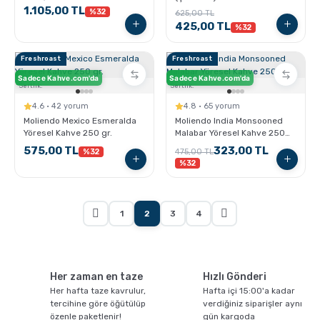
1.105,00 TL
g
%32
625,00 TL
425,00 TL
%32
Freshroast
Freshroast
Sadece Kahve.com'da
Sadece Kahve.com'da
Sertlik:
Sertlik:
4.6 · 42 yorum
4.8 · 65 yorum
Moliendo Mexico Esmeralda
Moliendo India Monsooned
Yöresel Kahve 250 gr.
Malabar Yöresel Kahve 250
gr.
575,00 TL
323,00 TL
%32
475,00 TL
%32
1
2
3
4
Her zaman en taze
Hızlı Gönderi
Her hafta taze kavrulur,
Hafta içi 15:00'a kadar
tercihine göre öğütülüp
verdiğiniz siparişler aynı
özenle paketlenir!
gün kargoda