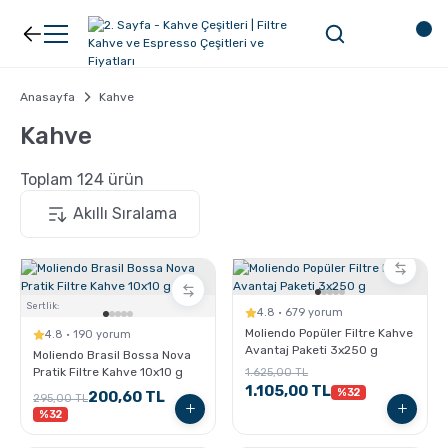
Geri Dön
Geri Dön
Kahve
Ekipman
Anasayfa
Kahve
Kahve
Filtre Kahve
Filtreler
Toplam 124 ürün
Espresso
V60
Organik Kahve
Pour Over
Sertlik:
4.8 · 679 yorum
Moliendo Popüler Filtre Kahve
4.8 · 190 yorum
Türk Kahvesi
Dripper
Avantaj Paketi 3x250 g
Moliendo Brasil Bossa Nova
Pratik Filtre Kahve 10x10 g
1.625,00 TL
1.105,00 TL
%32
200,60 TL
Nespresso Uyumlu Kapsül Kahve
Chemex
295,00 TL
%32