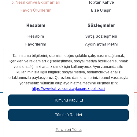
3. Nesil Kahve Ekipmanları
Toptan Kahve
Favori Ürünlerim
Bize Ulaşın
Hesabım
Sözleşmeler
Hesabım
Satış Sözleşmesi
Favorilerim
Aydınlatma Metni
Kargo Takibi
Teslimat Bilgileri
Ücretsiz Üyelik
Kullanım Koşulları
Çerez Politikası
Aradığın kahveyi beraber bulalım!
ideasoft
Anasayfa
Ara
Sepetim
Kampanyalar
Üyelik