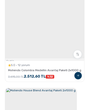
GROSCHE Lil Chill İzoleli Çocuk Su Şişesi
Sertlik:
5.0 · 12 yorum
Moliendo Colombia Medellin Avantaj Paketi 2x1000 g
2.512,60 TL
3.695,00 TL
%32
GROSCHE E-Z Latte Çok Amaçlı Köpürtücü nasıl
Kullanılır ?