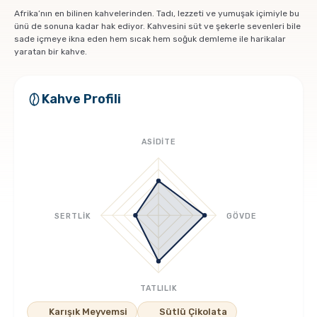
Pratik Filtre Kahve
Moka Pot
Afrika’nın en bilinen kahvelerinden. Tadı, lezzeti ve yumuşak içimiyle bu
ünü de sonuna kadar hak ediyor. Kahvesini süt ve şekerle sevenleri bile
sade içmeye ikna eden hem sıcak hem soğuk demleme ile harikalar
Exclusive Kahveler
Soğuk Kahve Demleme Ekipmanları
yaratan bir kahve.
Kafeinsiz Kahveler
Aeropress
Kahve Profili
Çözünebilir Kahve
Makine Temizleyiciler
ASİDİTE
Çekirdek Kahve
Kahve Öğütücüleri
SERTLİK
GÖVDE
Hindiba Kahvesi
Tartı ve Ölçüler
Öğütülmüş Kahve
Termoslar
TATLILIK
Soğuk Kahve
Karışık Meyvemsi
Sütlü Çikolata