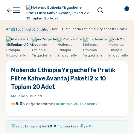
Geri Dön
Geri Dön
Kahve
Ekipman
Anasayfa
Avantaj Paketleri
Moliendo Ethiopia Yirgacheffe Pratik Fil
Bugün
kişi görüntüledi.
Filtre Kahve
Filtreler
Espresso
V60
Moliendo Ethiopia Yirgacheffe Pratik
Filtre Kahve Avantaj Paketi 2 x 10
Organik Kahve
Pour Over
Toplam 20 Adet
Moliendo
ürünleri
Türk Kahvesi
Dripper
5.0
3 değerlendirme
Yorum Yap,
20 TL
Kazan
Nespresso Uyumlu Kapsül Kahve
Chemex
Üye ol, bu siparişten
20.9 TL
puan kazan
Üye Ol →