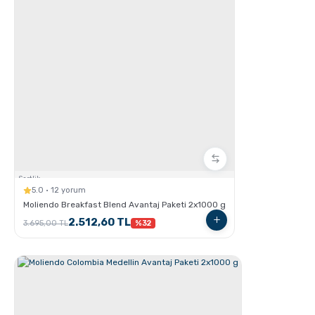
Kahve için Süt Köpürtme Yöntemleri
Sertlik:
5.0 · 12 yorum
Moliendo Breakfast Blend Avantaj Paketi 2x1000 g
2.512,60 TL
3.695,00 TL
%32
GROSCHE Chicago Demleme Özellikli Termos
Tumbler