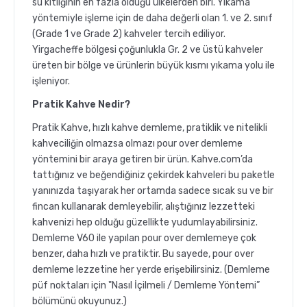
su kıtlığının en fazla olduğu ülkelerden biri. Yıkama
yöntemiyle işleme için de daha değerli olan 1. ve 2. sınıf
(Grade 1 ve Grade 2) kahveler tercih ediliyor.
Yirgacheffe bölgesi çoğunlukla Gr. 2 ve üstü kahveler
üreten bir bölge ve ürünlerin büyük kısmı yıkama yolu ile
işleniyor.
Pratik Kahve Nedir?
Pratik Kahve, hızlı kahve demleme, pratiklik ve nitelikli
kahveciliğin olmazsa olmazı pour over demleme
yöntemini bir araya getiren bir ürün. Kahve.com’da
tattığınız ve beğendiğiniz çekirdek kahveleri bu paketle
yanınızda taşıyarak her ortamda sadece sıcak su ve bir
fincan kullanarak demleyebilir, alıştığınız lezzetteki
kahvenizi hep olduğu güzellikte yudumlayabilirsiniz.
Demleme V60 ile yapılan pour over demlemeye çok
benzer, daha hızlı ve pratiktir. Bu sayede, pour over
demleme lezzetine her yerde erişebilirsiniz. (Demleme
püf noktaları için "Nasıl İçilmeli / Demleme Yöntemi”
bölümünü okuyunuz.)