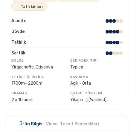
Tatlı Limon
Sporcu Kahveleri
Asidite
Gövde
Tatlılık
Sertlik
BÖLGE
ÇEKIRDEK TIPI
Yirgacheffe, Etiyopya
Typica
YETIŞTIĞI İRTIFA
KAVURMA
1700m- 2200m
Açık - Orta
GRAMAJ
İŞLEME YÖNTEMI
2 x 10 adet
Yıkanmış (Washed)
Ürün Bilgisi
Video
Taksit Seçenekleri