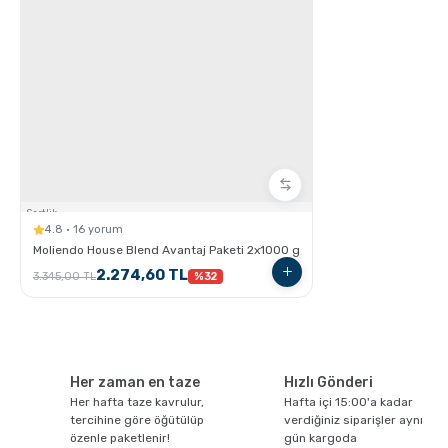
Latte Nasıl Yapılır ?
Sertlik:
4.8 · 16 yorum
Moliendo House Blend Avantaj Paketi 2x1000 g
2.274,60 TL
3.345,00 TL
%32
Cortado Nasıl Yapılır ?
Her zaman en taze
Hızlı Gönderi
Her hafta taze kavrulur,
Hafta içi 15:00'a kadar
tercihine göre öğütülüp
verdiğiniz siparişler aynı
özenle paketlenir!
gün kargoda