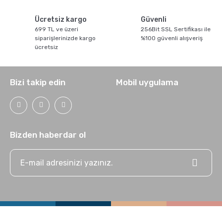
Ücretsiz kargo
Güvenli
699 TL ve üzeri
256Bit SSL Sertifikası ile
siparişlerinizde kargo
%100 güvenli alışveriş
ücretsiz
Flat White Nasıl Yapılır ?
Bizi takip edin
Mobil uygulama
Bizden haberdar ol
GROSCHE Chicago Çelik Çay Demleme ve Saklama
Termosu