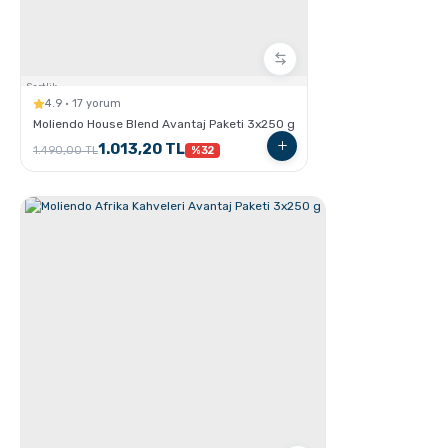
Grosche Bremen Seramik Kahve Öğütücü
Sertlik:
4.9 · 17 yorum
Moliendo House Blend Avantaj Paketi 3x250 g
1.013,20 TL
1.490,00 TL
%32
GROSCHE Milano Moka Pot ile Evde Espresso Nasıl
Yapılır ?