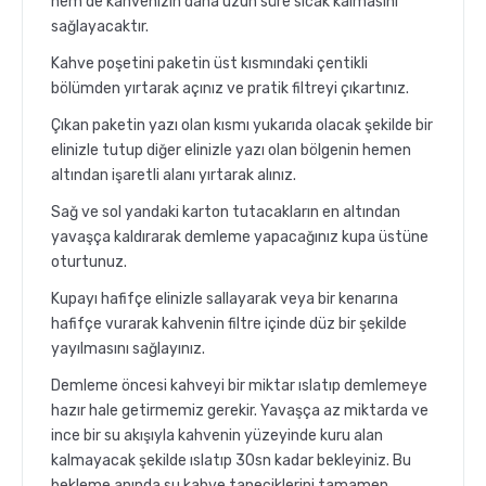
hem de kahvenizin daha uzun süre sıcak kalmasını
sağlayacaktır.
Kahve poşetini paketin üst kısmındaki çentikli
bölümden yırtarak açınız ve pratik filtreyi çıkartınız.
Çıkan paketin yazı olan kısmı yukarıda olacak şekilde bir
elinizle tutup diğer elinizle yazı olan bölgenin hemen
altından işaretli alanı yırtarak alınız.
Sağ ve sol yandaki karton tutacakların en altından
yavaşça kaldırarak demleme yapacağınız kupa üstüne
oturtunuz.
Kupayı hafifçe elinizle sallayarak veya bir kenarına
hafifçe vurarak kahvenin filtre içinde düz bir şekilde
yayılmasını sağlayınız.
Demleme öncesi kahveyi bir miktar ıslatıp demlemeye
hazır hale getirmemiz gerekir. Yavaşça az miktarda ve
ince bir su akışıyla kahvenin yüzeyinde kuru alan
kalmayacak şekilde ıslatıp 30sn kadar bekleyiniz. Bu
bekleme anında su kahve taneciklerini tamamen