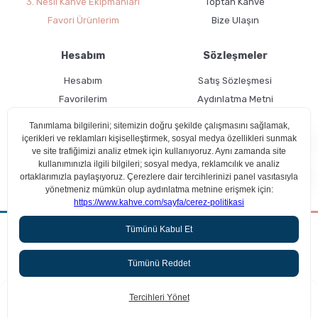
3. Nesil Kahve Ekipmanları
Toptan Kahve
Favori Ürünlerim
Bize Ulaşın
Hesabım
Sözleşmeler
Hesabım
Satış Sözleşmesi
Favorilerim
Aydınlatma Metni
Kargo Takibi
Teslimat Bilgileri
Moliendo Pratik Kahve Nasıl Hazırlanır ?
Ücretsiz Üyelik
Kullanım Koşulları
Aradığın kahveyi beraber bulalım!
Çerez Politikası
ideasoft
Türk Kahvesi Püf Noktaları
615,00 TL
%32
SEPETE EKLE
418,20 TL