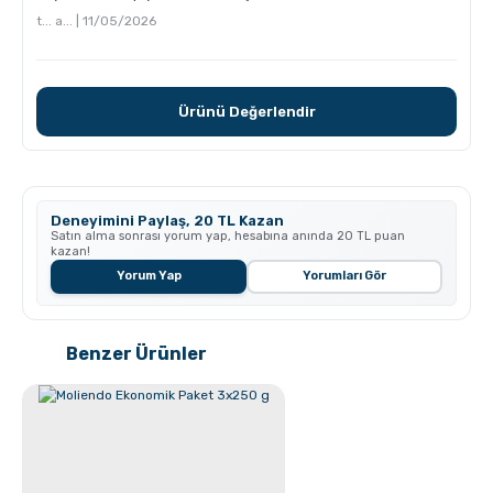
t... a... | 11/05/2026
Kahve Nasıl Öğütülür, Nelere Dikkat Edilmeli?
Ürünü Değerlendir
Deneyimini Paylaş, 20 TL Kazan
Satın alma sonrası yorum yap, hesabına anında 20 TL puan
kazan!
Yorum Yap
Yorumları Gör
Hangi Demleme İçin Nasıl Kahve Öğütülmeli?
Benzer Ürünler