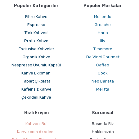
Popüler Kategoriler
Popüler Markalar
Filtre Kahve
Moliendo
Espresso
Grosche
Türk Kahvesi
Hario
Pratik Kahve
illy
Exclusive Kahveler
Timemore
Grosche Aberdeen Tritan Demlik Nasıl Kullanılır ?
Organik Kahve
Da Vinci Gourmet
Nespresso Uyumlu Kapsül
Caffeo
Kahve Ekipmanı
Cook
Tablet Çikolata
Neo Barista
Kafeinsiz Kahve
Melitta
Çekirdek Kahve
Hızlı Erişim
Kurumsal
Kahveni Bul
Basında Biz
GROSCHE French Press'ler ile Cold Brew Nasıl
Hazırlanır ?
Kahve.com Akademi
Hakkımızda