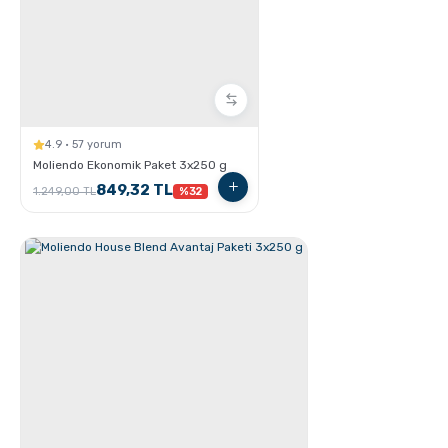
French Press ile Kahve Nasıl Yapılır?
4.9 · 57 yorum
Moliendo Ekonomik Paket 3x250 g
849,32 TL
1.249,00 TL
%32
Grosche Milano Çelik Moka Pot