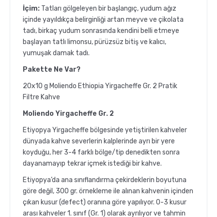
İçim:
Tatları gölgeleyen bir başlangıç, yudum ağız
içinde yayıldıkça belirginliği artan meyve ve çikolata
tadı, birkaç yudum sonrasında kendini belli etmeye
başlayan tatlı limonsu, pürüzsüz bitiş ve kalıcı,
yumuşak damak tadı.
Pakette Ne Var?
20x10 g Moliendo Ethiopia Yirgacheffe Gr. 2 Pratik
Filtre Kahve
Moliendo Yirgacheffe Gr. 2
Etiyopya Yirgacheffe bölgesinde yetiştirilen kahveler
dünyada kahve severlerin kalplerinde ayrı bir yere
koyduğu, her 3-4 farklı bölge/tip denedikten sonra
dayanamayıp tekrar içmek istediği bir kahve.
Etiyopya’da ana sınıflandırma çekirdeklerin boyutuna
göre değil, 300 gr. örnekleme ile alınan kahvenin içinden
çıkan kusur (defect) oranına göre yapılıyor. 0-3 kusur
arası kahveler 1. sınıf (Gr. 1) olarak ayrılıyor ve tahmin