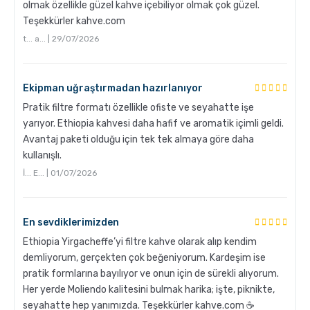
olmak özellikle güzel kahve içebiliyor olmak çok güzel.
Grosche Aberdeen Tritan Demlik Nasıl Temizlenir?
Teşekkürler kahve.com
t... a... | 29/07/2026
Ekipman uğraştırmadan hazırlanıyor
Pratik filtre formatı özellikle ofiste ve seyahatte işe
yarıyor. Ethiopia kahvesi daha hafif ve aromatik içimli geldi.
Avantaj paketi olduğu için tek tek almaya göre daha
kullanışlı.
İ... E... | 01/07/2026
Grosche Milano Moka Pot
En sevdiklerimizden
Ethiopia Yirgacheffe’yi filtre kahve olarak alıp kendim
demliyorum, gerçekten çok beğeniyorum. Kardeşim ise
pratik formlarına bayılıyor ve onun için de sürekli alıyorum.
Her yerde Moliendo kalitesini bulmak harika; işte, piknikte,
seyahatte hep yanımızda. Teşekkürler kahve.com ☕