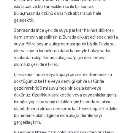
ıslatacak ve bu tanecikleri su ile bir sonraki
buluşmasında özünü daha hızlı aktaracak hale
gelecektir.
Sonrasında ince şekilde suyu partiler halinde dökerek
demlemeyi yapabilirsiniz. Burada dikkat edilecek nokta
suyun filtre boyuna ulaşmaması gerektiğidir. Fazla su
olursa suyun bir bölümü daha kahveyle buluşmadan
yanlardan akıp fincana ulaşacağı için demlemeyi
olumsuz şekilde etkiler.
Dilerseniz fincan veya kupayı çevirerek dilerseniz su
döktüğünüz kettle veya demliği kahve üstünde
gezdirerek 160 ml suyu ince bir akışla kahveye
dökünüz. Özellikle klasik kettle veya çaydanlıklar geniş
bir ağız yapısına sahip oldukları için bir anda su akışı
olabilir bunun olması demleme kalitenizi negatif etkiler
bu nedenle olabildiğince ince akışla demlemeyi
gerçekleştirin.
Bu esnada filtreyi tam doldurmamaya özen gösterin,