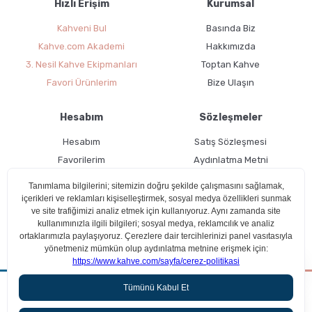
Hızlı Erişim
Kurumsal
Kahveni Bul
Basında Biz
Kahve.com Akademi
Hakkımızda
3. Nesil Kahve Ekipmanları
Toptan Kahve
Favori Ürünlerim
Bize Ulaşın
Hesabım
Sözleşmeler
Hesabım
Satış Sözleşmesi
Favorilerim
Aydınlatma Metni
Kargo Takibi
Teslimat Bilgileri
Ücretsiz Üyelik
Kullanım Koşulları
Çerez Politikası
Aradığın kahveyi beraber bulalım!