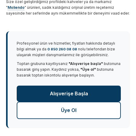
Size özel geliştirdiğimiz profildeki kahveler ya da markamız
Pratik Filtre Kahve
Moka Pot
"
Moliendo
" ürünleri, sadık kaldığımız orijinal üretim reçetemiz
sayesinde her seferinde aynı mükemmellikte bir deneyimi vaad eder.
Exclusive Kahveler
Soğuk Kahve Demleme Ekipmanları
Kafeinsiz Kahveler
Aeropress
Profesyonel ürün ve hizmetler, fiyatları hakkında detaylı
bilgi almak ya da
nolu telefondan bize
0 850 260 08 08
ulaşarak müşteri danışmanlarımız ile görüşebilirsiniz.
Çözünebilir Kahve
Makine Temizleyiciler
Toptan grubuna kayıtlıysanız
"Alışverişe başla"
butonuna
basarak giriş yapın. Kaydınız yoksa,
"Üye ol"
butonuna
basarak toptan iskontolu alışverişe başlayın.
Çekirdek Kahve
Kahve Öğütücüleri
Alışverişe Başla
Hindiba Kahvesi
Tartı ve Ölçüler
Üye Ol
Öğütülmüş Kahve
Termoslar
Soğuk Kahve