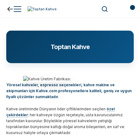
Geri Dön
Geri Dön
Kahve
Ekipman
Toptan Kahve
Filtre Kahve
Filtreler
Espresso
V60
Yöresel kahveler, espresso seçenekleri, kahve makine ve
Organik Kahve
Pour Over
ekipmanları için Kahve.com profesyonellere kaliteli, geniş ve uygun
fiyatlı çözümler sunmaktadır.
Türk Kahvesi
Dripper
Kahve üretiminde Dünyanın lider çiftliklerinden seçilen
özel
çekirdekler
; her kahveye özgün reçeteyle, usta kavurucularımız
tarafından kavurulur. Böylelikle yöresel kahvelerin yetiştiği
Nespresso Uyumlu Kapsül Kahve
Chemex
topraklardan bünyesine kattığı doğal aroma bileşenleri, en saf ve
kusursuz haliyle ortaya çıkmaktadır.