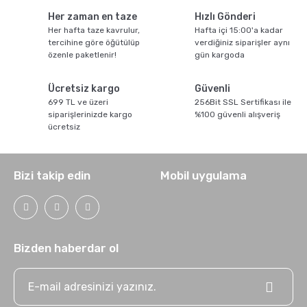
Her zaman en taze
Hızlı Gönderi
Sporcu Kahveleri
Her hafta taze kavrulur,
Hafta içi 15:00'a kadar
tercihine göre öğütülüp
verdiğiniz siparişler aynı
özenle paketlenir!
gün kargoda
Ücretsiz kargo
Güvenli
699 TL ve üzeri
256Bit SSL Sertifikası ile
siparişlerinizde kargo
%100 güvenli alışveriş
ücretsiz
Bizi takip edin
Mobil uygulama
Bizden haberdar ol