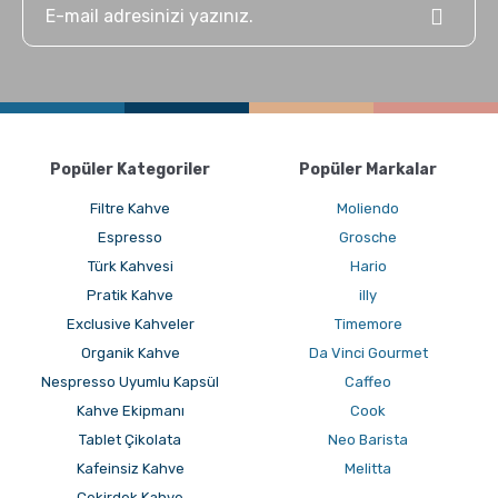
Popüler Kategoriler
Popüler Markalar
Filtre Kahve
Moliendo
Espresso
Grosche
Türk Kahvesi
Hario
Pratik Kahve
illy
Exclusive Kahveler
Timemore
Organik Kahve
Da Vinci Gourmet
Nespresso Uyumlu Kapsül
Caffeo
Kahve Ekipmanı
Cook
Tablet Çikolata
Neo Barista
Kafeinsiz Kahve
Melitta
Çekirdek Kahve