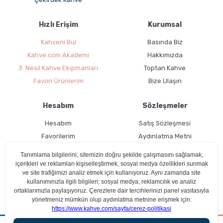
Hızlı Erişim
Kurumsal
Kahveni Bul
Basında Biz
Kahve.com Akademi
Hakkımızda
3. Nesil Kahve Ekipmanları
Toptan Kahve
Favori Ürünlerim
Bize Ulaşın
Hesabım
Sözleşmeler
Hesabım
Satış Sözleşmesi
Favorilerim
Aydınlatma Metni
Kargo Takibi
Teslimat Bilgileri
Ücretsiz Üyelik
Kullanım Koşulları
Çerez Politikası
Aradığın kahveyi beraber bulalım!