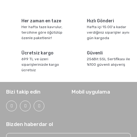
Sporcu Kahveleri
Her zaman en taze
Hızlı Gönderi
Her hafta taze kavrulur,
Hafta içi 15:00'a kadar
tercihine göre öğütülüp
verdiğiniz siparişler aynı
özenle paketlenir!
gün kargoda
Ücretsiz kargo
Güvenli
699 TL ve üzeri
256Bit SSL Sertifikası ile
siparişlerinizde kargo
%100 güvenli alışveriş
ücretsiz
Bizi takip edin
Mobil uygulama
Bizden haberdar ol