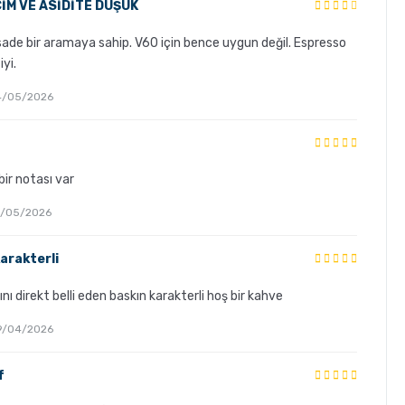
ÇİM VE ASİDİTE DÜŞÜK
sade bir aramaya sahip. V60 için bence uygun değil. Espresso
iyi.
 24/05/2026
bir notası var
 16/05/2026
arakterli
nı direkt belli eden baskın karakterli hoş bir kahve
 29/04/2026
f