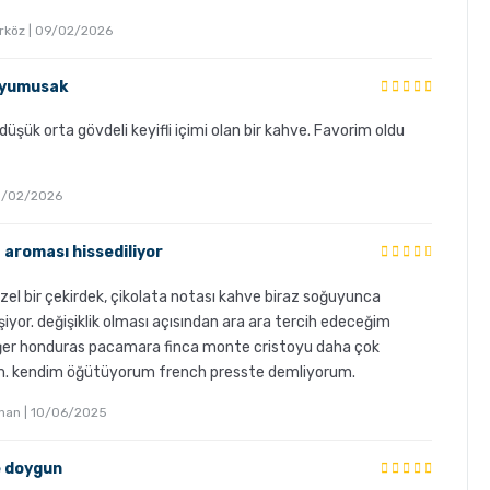
rköz | 09/02/2026
e yumusak
 düşük orta gövdeli keyifli içimi olan bir kahve. Favorim oldu
 03/02/2026
 aroması hissediliyor
üzel bir çekirdek, çikolata notası kahve biraz soğuyunca
eşiyor. değişiklik olması açısından ara ara tercih edeceğim
ğer honduras pacamara finca monte cristoyu daha çok
. kendim öğütüyorum french presste demliyorum.
ahan | 10/06/2025
e doygun