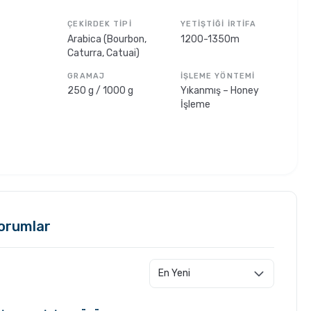
ÇEKIRDEK TIPI
YETIŞTIĞI İRTIFA
Arabica (Bourbon,
1200-1350m
Caturra, Catuai)
GRAMAJ
İŞLEME YÖNTEMI
250 g / 1000 g
Yıkanmış – Honey
İşleme
orumlar