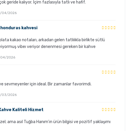
ok geride kalıyor. İçim fazlasıyla tatlı ve hafif.
 24/04/2026
r honduras kahvesi
olata kakao notaları, arkadan gelen tatlılıkla birlikte sütlü
yiyormuş vibeı veriyor denenmesi gereken bir kahve
 21/04/2026
e sevmeyenler için ideal. Bir zamanlar favorimdi.
 22/03/2026
 Kahve Kaliteli Hizmet
el; ama asıl Tuğba Hanım’ın ürün bilgisi ve pozitif yaklaşımı