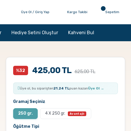
Üye Ol / Giriş Yap
Kargo Takibi
Sepetim
r
Hediye Setini Oluştur
Kahveni Bul
425,00 TL
%32
625,00 TL
Üye ol, bu siparişten
21.24 TL
puan kazan
Üye Ol →
Gramaj Seçiniz
250 gr.
4 X 250 gr.
Öğütme Tipi