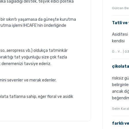
a sağladığı destek, teşvik edici politika
Gülcan Be
ına bir sıkıntı yaşamasa da güneşte kurutma
Tatli v
 kurutma işlemi IHCAFE’nin önderliğinde
Asiditesi
kendisi
so, aeropress vb.) oldukça tatminkâr
Ö... Y... |
ıraktığı tat yoğunluğu size çok fazla
k denemenizi tavsiye ederiz.
çikolata
risksiz g
mini sevenler ve merak edenler.
belirginl
ancak di
lata tatlarına sahip, eğer floral ve asidik
beğendim
Selin Kar
tan
Grosche Milano Moka Pot
farklı v
ir?