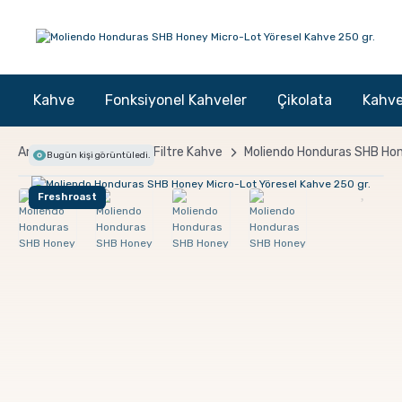
Kahve
Fonksiyonel Kahveler
Çikolata
Kahve
Anasayfa
Kahve
Filtre Kahve
Moliendo Honduras SHB Hon
Bugün
kişi görüntüledi.
Freshroast