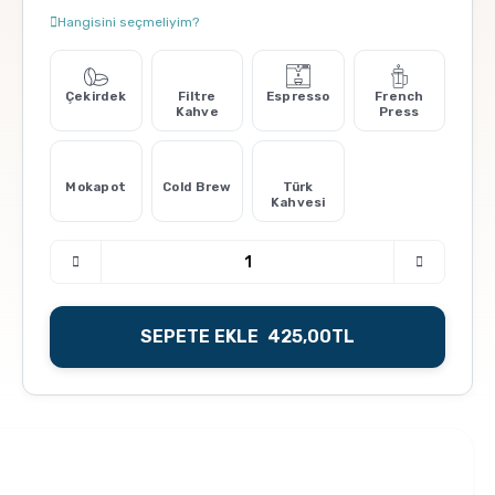
Hangisini seçmeliyim?
Çekirdek
Filtre
Espresso
French
Kahve
Press
Mokapot
Cold Brew
Türk
Kahvesi
SEPETE EKLE
425,00
TL