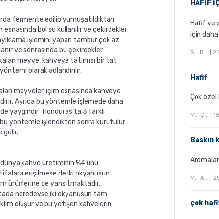
HAFİF İ
arda fermente edilip yumuşatıldıktan
Hafif ve 
 esnasında bol su kullanılır ve çekirdekler
için daha 
yıklama işlemini yapan tambur çok az
anır ve sonrasında bu çekirdekler
S... B... |
 kalan meyve, kahveye tatlımsı bir tat
yöntemi olarak adlandırılır.
Hafif
kalan meyveler, içim esnasında kahveye
Çok özel 
andırır. Ayrıca bu yöntemle işlemede daha
lerde yaygındır. Honduras’ta 3 farklı
M... Ç... |
 bu yöntemle işlendikten sonra kurutulur
 gelir.
Baskın k
Aromaları
p dünya kahve üretiminin %4’ünü
tifalara erişilmese de iki okyanusun
M... A... |
rım ürünlerine de yansıtmaktadır.
ritada neredeyse iki okyanusun tam
çok hafi
r iklim oluşur ve bu yetişen kahvelerin