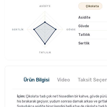
Çikolata
ASİDİTE
Asidite
Gövde
SERTLİK
GÖVDE
Tatlılık
Sertlik
TATLILIK
Ürün Bilgisi
Video
Taksit Seçen
İçim:
Çikolata tadı çok net hissedilen bir kahve, gövde pür
his bırakarak geçiyor, yudum sonrası damak arkası ve gırtlak
Soğudukça asidite biraz kendini belli etse de çikolata tadı b