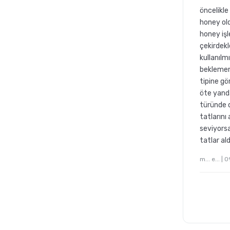
öncelikle
honey ol
honey iş
çekirdek
kullanılmı
beklemem
tipine gö
öte yanda
türünde d
sıl
French Press ile Kahve
Nasıl Yapılır?
tatlarını
seviyorsa
tatlar a
m... e... |
mik
GROSCHE Milano Moka Pot