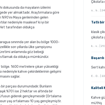
Çikolata ç
i dokusunda da mayaların izilerini
s... b... |
ede yer almaktadır. Araştırmalara göre
ın %90’ını Maya genlerinden gelen
tılar nedeniyle maalesef ki iyi bir
Tatlı bi
evlet tarafından oldukça
klasik çik
çikolata 
aragua sınırında yer alan bu bölge 1000-
k... v... |
zellikle son yıllarda ülke şampiyonu
 üretimi anlamında göz bebeği
rastlamak da oldukça mümkündür.
Başarılı
ir bölge. 1600 metrelere çıkan yüksekliği
Sert kahv
 nedeniyle kahve çekirdeklerinin gelişimi
E... D... |
masını sağlar.
n bir parçası durumundadır. Bunların
Kaliteli
aşık %70’i ise 2 hektar ve altında bir
nüfusun giderek gençleşmesidir (Ortalama
Kahve güz
usun yaş ortalaması 10 yaş gençleşmiştir.
müthiş