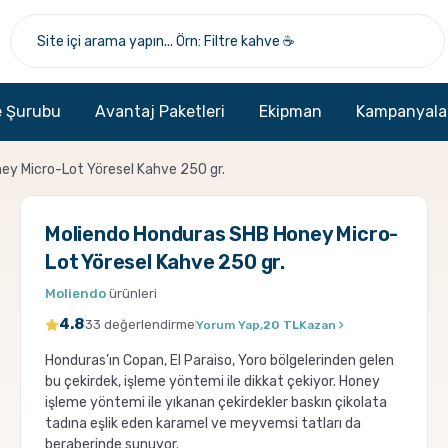
 Şurubu
Avantaj Paketleri
Ekipman
Kampanyala
ey Micro-Lot Yöresel Kahve 250 gr.
Moliendo Honduras SHB Honey Micro-
Lot Yöresel Kahve 250 gr.
Moliendo
ürünleri
4.8
33 değerlendirme
Yorum Yap,
20 TL
Kazan
Honduras’ın Copan, El Paraiso, Yoro bölgelerinden gelen
bu çekirdek, işleme yöntemi ile dikkat çekiyor. Honey
işleme yöntemi ile yıkanan çekirdekler baskın çikolata
tadına eşlik eden karamel ve meyvemsi tatları da
beraberinde sunuyor.