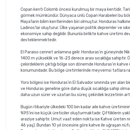
Copan kenti Colomb öncesi kurulmuş bir maya kentidir. Tarih
görmek mümkündür. Dünyaca ünlü Copan Harabeleri bu bölg
Maya’ların bilim kentlerinden biri olmuştur. Honduras halkın
Ladinos’lar oluşturur. Ülke yaşanan politik depremler ve sıkın
ekonomiye sahip değildir. Bununla birlikte kahve üretimi d
desteklenmektedir.
El Paraiso cennet anlamına gelir. Honduras’ın güneyinde Nik
1400 m yükseklik ve 16-23 derece arası sıcaklığa sahiptir. Ö
çekirdeklerin çıktığı bölge son dönemde Honduras’ın kahve
konumundadır. Bu bölge üretimlerinde meyvemsi tatlara 
Yoro bölgesi ise Honduras’ın El Salvador sınırında yer alan b
ve Honduras geneline göre daha düşük sıcaklığa sahip olması
daha uzun sürer ve uzatan bu süreç çekirdek lezzetinin art
Bugün itibariyle ülkedeki 100 bin kadar aile kahve üretimini
%95’ini ise küçük üreticiler oluşturmaktadır. Çiftliklerin yakl
araziye sahiptir. Umut vaat eden nokta ise Kahve üreten 
46 yaş). Bundan 10 yıl öncesine göre kahve ile uğraşan nüf