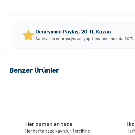
Pot
Kahve Öğütücü
Deneyimini Paylaş, 20 TL Kazan
Satın alma sonrası yorum yap, hesabına anında 20 TL
V60 Dripper ile Pour Over
Chemex kullanarak ka
Benzer Ürünler
Kahve Nasıl Demlenir?
demleme nasıl yapılı
Freshroast
Yeni
Freshroas
Sadece Kahve.com'da
Her zaman en taze
Hız
BITTER
ÇIKOLAT
Her hafta taze kavrulur, tercihine
Haft
KAKAO
GROSCHE Milano Moka Pot
GROSCHE Milano Moka 