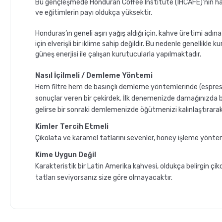
Bu gençleşmede Honduran Coffee Institute (IHCAFE)’nin halk
ve eğitimlerin payı oldukça yüksektir.
Honduras’ın geneli aşırı yağış aldığı için, kahve üretimi ad
için elverişli bir iklime sahip değildir. Bu nedenle genellikle
güneş enerjisi ile çalışan kurutucularla yapılmaktadır.
Nasıl İçilmeli / Demleme Yöntemi
Hem filtre hem de basınçlı demleme yöntemlerinde (espres
sonuçlar veren bir çekirdek. İlk denemenizde damağınızda b
gelirse bir sonraki demlemenizde öğütmenizi kalınlaştırara
Kimler Tercih Etmeli
Çikolata ve karamel tatlarını sevenler, honey işleme yönte
Kime Uygun Değil
Karakteristik bir Latin Amerika kahvesi, oldukça belirgin çiko
tatları seviyorsanız size göre olmayacaktır.
GROSCHE Milano Mokapot
Grosche Aberdeen Tri
ile Affogato Nasıl Yapılır ?
Demlik Nasıl Temizlen