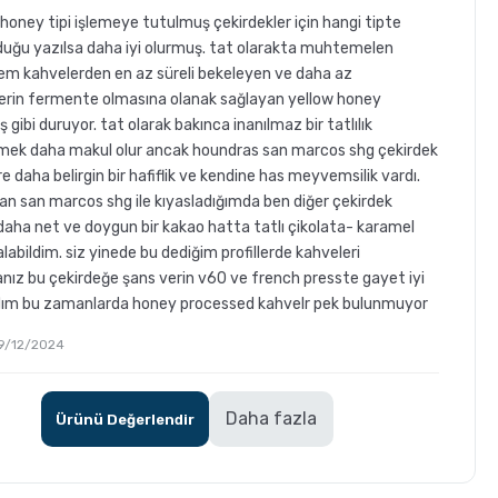
 honey tipi işlemeye tutulmuş çekirdekler için hangi tipte
duğu yazılsa daha iyi olurmuş. tat olarakta muhtemelen
lem kahvelerden en az süreli bekeleyen ve daha az
lerin fermente olmasına olanak sağlayan yellow honey
ş gibi duruyor. tat olarak bakınca inanılmaz bir tatlılık
ek daha makul olur ancak houndras san marcos shg çekirdek
re daha belirgin bir hafiflik ve kendine has meyvemsilik vardı.
n san marcos shg ile kıyasladığımda ben diğer çekirdek
aha net ve doygun bir kakao hatta tatlı çikolata- karamel
 alabildim. siz yinede bu dediğim profillerde kahveleri
nız bu çekirdeğe şans verin v60 ve french presste gayet iyi
ldım bu zamanlarda honey processed kahvelr pek bulunmuyor
 09/12/2024
Daha fazla
Ürünü Değerlendir