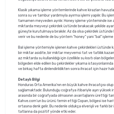
Klasik yıkama işleme yöntemlerinde kahve kirazları havuzl
sonra su ve tambur yardımıyla ayırma işlemi yapılır. Bu işlem
tamamen meyveden ayrılır. Honey işleme yönteminde ise a
miktarda meyveyi çekirdek üstünde bırakacak şekilde ayarl
güneşte kurutulmaya bırakılır. Az da olsa çekirdek üstünde
verir ve bu nedenle de bu yöntem "honey” yani "bal” işleme 
Bal işleme yöntemiyle işlenen kahve çekirdekleri üstünde 
bir miktar asidite, bir miktar meyvemsi tat ve tatlılık kaz
az miktarda su kullanıldığı için özellikle su kısıtı olan bölge
bölgeden elde edilen bu çekirdekler yıkama istasyonlarında
ve birkaç hafta dinlendirildikten sonra ihracat için hazır hale
Detaylı Bilgi
Honduras Orta Amerika’nın en büyük kahve ihracatçısı olu
sağlamaktadır. Bulunduğu coğrafya itibariyle aşırı yüksek ir
arasında bir coğrafyada olmasının avantajlarını ürettiği ta
Kahve.com’un bu ürünü temin ettiği Copan, bölgesi ise ha
ortasına denk gelir. Bu nedenle oldukça elverişli ve farklı bi
tatlarına da pozitif yönde etki eder.