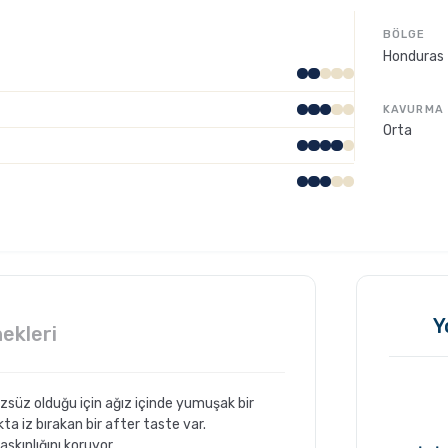
BÖLGE
Honduras
KAVURMA
Orta
Y
ekleri
üzsüz olduğu için ağız içinde yumuşak bir
ta iz bırakan bir after taste var.
askınlığını koruyor.