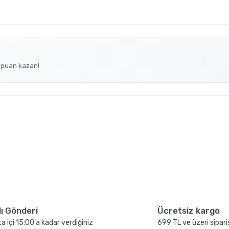
ile Evde Espresso Nasıl
Yapılır ?
 puan kazan!
hve
Aero Press ile Nasıl Kahve
r?
Yapılır?
t
Yeni
Freshroast
Sadece Kahve.com'da
lı Gönderi
Ücretsiz kargo
A
LIMON
a içi 15:00'a kadar verdiğiniz
699 TL ve üzeri sipari
pot
GROSCHE Dublin French