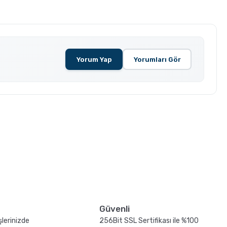
Yorum Yap
Yorumları Gör
Yeni
Güvenli
şlerinizde
256Bit SSL Sertifikası ile %100