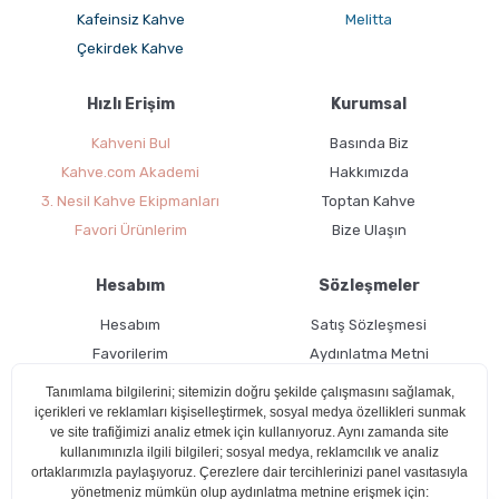
Kafeinsiz Kahve
Melitta
Çekirdek Kahve
Hızlı Erişim
Kurumsal
Kahveni Bul
Basında Biz
Kahve.com Akademi
Hakkımızda
3. Nesil Kahve Ekipmanları
Toptan Kahve
Favori Ürünlerim
Bize Ulaşın
Hesabım
Sözleşmeler
Hesabım
Satış Sözleşmesi
Favorilerim
Aydınlatma Metni
Kargo Takibi
Teslimat Bilgileri
Ücretsiz Üyelik
Kullanım Koşulları
Çerez Politikası