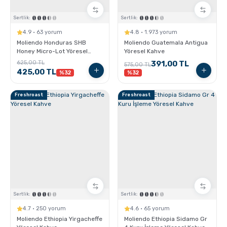
Sertlik:
Sertlik:
4.9 · 63 yorum
4.8 · 1.973 yorum
Moliendo Honduras SHB
Moliendo Guatemala Antigua
Honey Micro-Lot Yöresel
Yöresel Kahve
Kahve
625,00 TL
391,00 TL
575,00 TL
425,00 TL
%32
%32
Freshroast
Freshroast
Sertlik:
Sertlik:
4.7 · 250 yorum
4.6 · 65 yorum
Moliendo Ethiopia Yirgacheffe
Moliendo Ethiopia Sidamo Gr