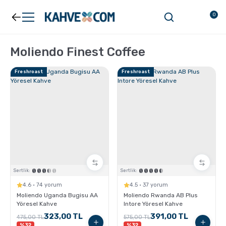
Geri Dön
Geri Dön
0
Kahve
Ekipman
Moliendo Finest Coffee
Freshroast
Freshroast
Filtre Kahve
Filtreler
Espresso
V60
Organik Kahve
Pour Over
Türk Kahvesi
Dripper
Sertlik:
Sertlik:
4.6 · 74 yorum
4.5 · 37 yorum
Moliendo Uganda Bugisu AA
Moliendo Rwanda AB Plus
Nespresso Uyumlu Kapsül Kahve
Chemex
Yöresel Kahve
Intore Yöresel Kahve
323,00 TL
391,00 TL
475,00 TL
575,00 TL
%32
%32