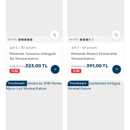
Sporcu Kahveleri
Sertlik:
Sertlik:
4.5 · 30 yorum
4.7 · 63 yorum
Moliendo Tanzania Utengule
Moliendo Mexico Esmeralda
AA Yöresel Kahve
Yöresel Kahve
323,00 TL
391,00 TL
475,00 TL
575,00 TL
%32
%32
Freshroast
Freshroast