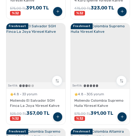
Yöresel Kahve
4 Kuru İşleme Yöresel Kahve
391,00 TL
323,00 TL
575,00 TL
475,00 TL
%32
%32
Freshroast
Freshroast
Sertlik:
Sertlik:
4.8 · 33 yorum
4.8 · 305 yorum
Moliendo El Salvador SGH
Moliendo Colombia Supremo
Finca La Joya Yöresel Kahve
Huila Yöresel Kahve
357,00 TL
391,00 TL
525,00 TL
575,00 TL
%32
%32
Freshroast
Freshroast