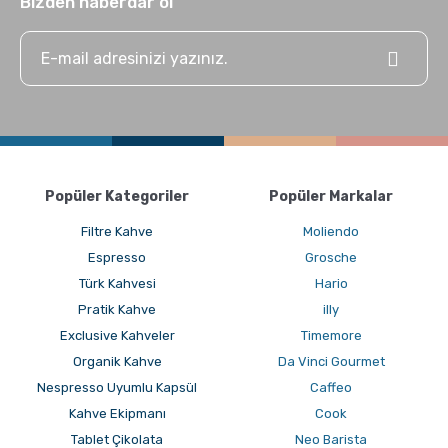
Bizden haberdar ol
Popüler Kategoriler
Popüler Markalar
Filtre Kahve
Moliendo
Espresso
Grosche
Türk Kahvesi
Hario
Pratik Kahve
illy
Exclusive Kahveler
Timemore
Organik Kahve
Da Vinci Gourmet
Nespresso Uyumlu Kapsül
Caffeo
Kahve Ekipmanı
Cook
Tablet Çikolata
Neo Barista