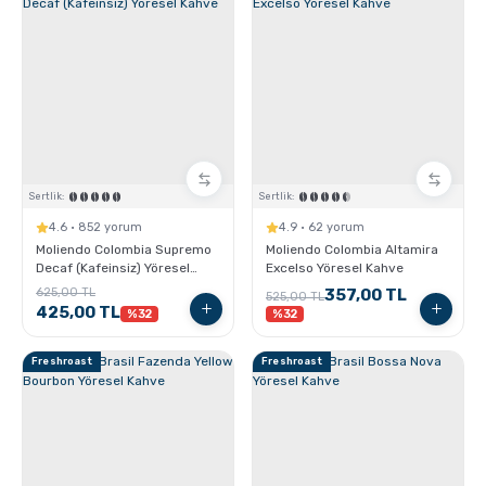
Sertlik:
Sertlik:
4.6 · 852 yorum
4.9 · 62 yorum
Moliendo Colombia Supremo
Moliendo Colombia Altamira
Decaf (Kafeinsiz) Yöresel
Excelso Yöresel Kahve
Kahve
625,00 TL
357,00 TL
525,00 TL
425,00 TL
%32
%32
Freshroast
Freshroast