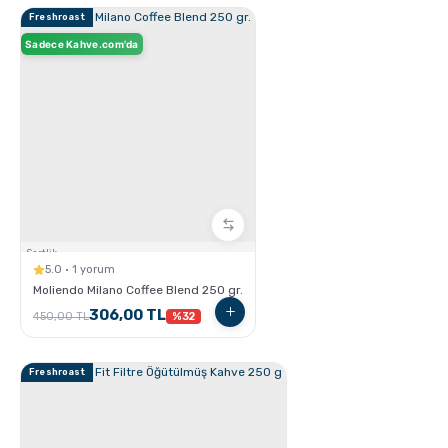
Freshroast
Sadece Kahve.com'da
Espresso Yapmanın İncelikleri
Sertlik:
5.0 · 1 yorum
Ristretto - Espresso - Lungo Farkları nelerdir ?
Moliendo Milano Coffee Blend 250 gr.
306,00 TL
450,00 TL
%32
Freshroast