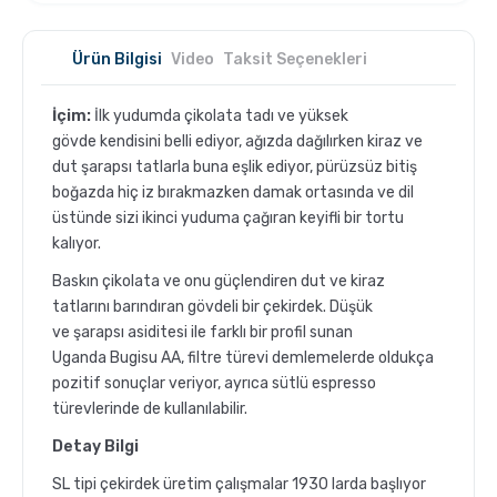
Ürün Bilgisi
Video
Taksit Seçenekleri
İçim:
İlk yudumda çikolata tadı ve yüksek
gövde kendisini belli ediyor, ağızda dağılırken kiraz ve
dut şarapsı tatlarla buna eşlik ediyor, pürüzsüz bitiş
boğazda hiç iz bırakmazken damak ortasında ve dil
üstünde sizi ikinci yuduma çağıran keyifli bir tortu
kalıyor.
Baskın çikolata ve onu güçlendiren dut ve kiraz
tatlarını barındıran gövdeli bir çekirdek. Düşük
ve şarapsı asiditesi ile farklı bir profil sunan
Uganda Bugisu AA, filtre türevi demlemelerde oldukça
pozitif sonuçlar veriyor, ayrıca sütlü espresso
türevlerinde de kullanılabilir.
Detay Bilgi
SL tipi çekirdek üretim çalışmalar 1930 larda başlıyor