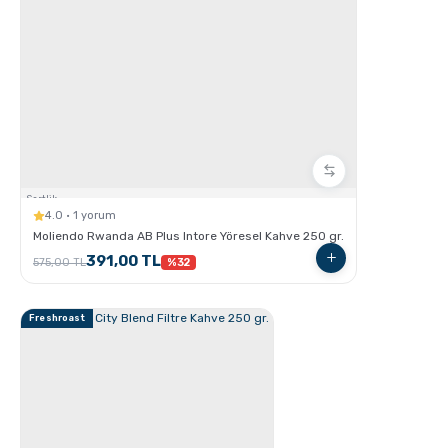
GROSCHE Lil Chill İzoleli Çocuk Su Şişesi
Sertlik:
4.0 · 1 yorum
Moliendo Rwanda AB Plus Intore Yöresel Kahve 250 gr.
391,00 TL
575,00 TL
%32
GROSCHE E-Z Latte Çok Amaçlı Köpürtücü nasıl
Freshroast
Kullanılır ?