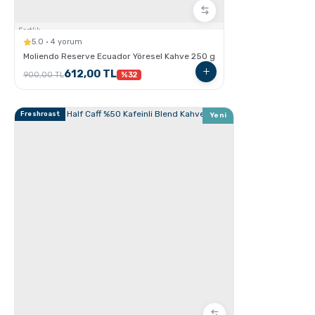
V60 Dripper ile Pour Over Kahve Nasıl Demlenir?
Sertlik:
5.0 · 4 yorum
Moliendo Reserve Ecuador Yöresel Kahve 250 g
612,00 TL
900,00 TL
%32
Freshroast
Yeni
Chemex kullanarak kahve demleme nasıl yapılır?