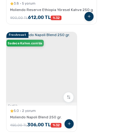
3.8 · 5 yorum
Moliendo Reserve Ethiopia Yöresel Kahve 250 g
GROSCHE Milano Moka pot ile Espresso Nasıl
612,00 TL
hazırlanır ?
900,00 TL
%32
Freshroast
Sadece Kahve.com'da
GROSCHE Dublin French Press
Sertlik:
5.0 · 2 yorum
Moliendo Napoli Blend 250 gr.
306,00 TL
450,00 TL
%32