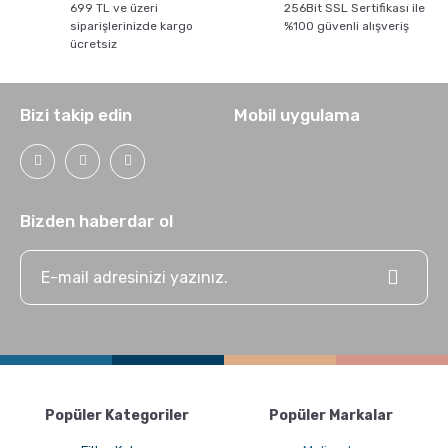
699 TL ve üzeri
256Bit SSL Sertifikası ile
siparişlerinizde kargo
%100 güvenli alışveriş
ücretsiz
Bizi takip edin
Mobil uygulama
Moliendo Pratik Kahve Nasıl Hazırlanır ?
Bizden haberdar ol
Türk Kahvesi Püf Noktaları
Popüler Kategoriler
Popüler Markalar