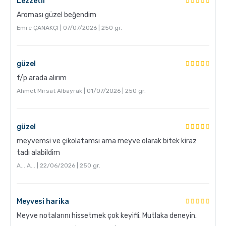
Lezzetli
Aroması güzel beğendim
Emre ÇANAKÇI | 07/07/2026 | 250 gr.
güzel
f/p arada alırım
Ahmet Mirsat Albayrak | 01/07/2026 | 250 gr.
Hangi Demleme İçin Nasıl Kahve Öğütülmeli?
güzel
meyvemsi ve çikolatamsı ama meyve olarak bitek kiraz
tadı alabildim
A... A... | 22/06/2026 | 250 gr.
Meyvesi harika
Meyve notalarını hissetmek çok keyifli. Mutlaka deneyin.
French Press ile Kahve Nasıl Yapılır?