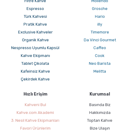
Filtre Kahve
Moliendo
Espresso
Grosche
Türk Kahvesi
Hario
Pratik Kahve
illy
Exclusive Kahveler
Timemore
Organik Kahve
Da Vinci Gourmet
Mokapot Nasıl Kullanılır ?
Nespresso Uyumlu Kapsül
Caffeo
Kahve Ekipmanı
Cook
Tablet Çikolata
Neo Barista
Kafeinsiz Kahve
Melitta
Çekirdek Kahve
Hızlı Erişim
Kurumsal
Kahveni Bul
Basında Biz
Kahve.com Akademi
Hakkımızda
3. Nesil Kahve Ekipmanları
Toptan Kahve
Favori Ürünlerim
Bize Ulaşın