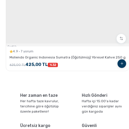
Grosche Aberdeen Tritan Demlik Nasıl Kullanılır ?
Sertlik:
4.9 · 7 yorum
Moliendo Organic Indonesia Sumatra (Öğütülmüş) Yöresel Kahve 250 g
425,00 TL
625,00 TL
%32
Her zaman en taze
Hızlı Gönderi
GROSCHE French Press'ler ile Cold Brew Nasıl
Her hafta taze kavrulur,
Hafta içi 15:00'a kadar
Hazırlanır ?
tercihine göre öğütülüp
verdiğiniz siparişler aynı
özenle paketlenir!
gün kargoda
Ücretsiz kargo
Güvenli