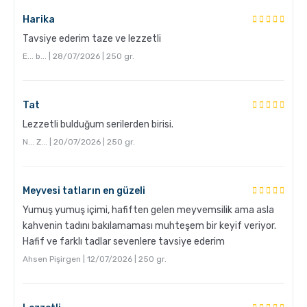
Harika
Tavsiye ederim taze ve lezzetli
E... b... | 28/07/2026 | 250 gr.
Tat
Lezzetli bulduğum serilerden birisi.
Grosche Milano Moka Pot
N... Z... | 20/07/2026 | 250 gr.
Meyvesi tatların en güzeli
Yumuş yumuş içimi, hafiften gelen meyvemsilik ama asla
kahvenin tadını bakılamaması muhteşem bir keyif veriyor.
Hafif ve farklı tadlar sevenlere tavsiye ederim
Ahsen Pişirgen | 12/07/2026 | 250 gr.
Kahve Nasıl Öğütülür, Nelere Dikkat Edilmeli?