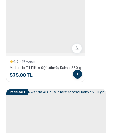
Kahve için Süt Köpürtme Yöntemleri
Sertlik:
4.8 · 19 yorum
Moliendo Fit Filtre Öğütülmüş Kahve 250 g
575,00 TL
GROSCHE Chicago Demleme Özellikli Termos
Freshroast
Tumbler