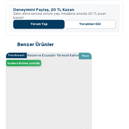
Grosche Bremen Seramik Kahve Öğütücü
Deneyimini Paylaş, 20 TL Kazan
Satın alma sonrası yorum yap, hesabına anında 20 TL puan
kazan!
Yorum Yap
Yorumları Gör
Benzer Ürünler
Freshroast
Yeni
Sadece Kahve.com'da
GROSCHE Milano Moka Pot ile Evde Espresso Nasıl
Yapılır ?