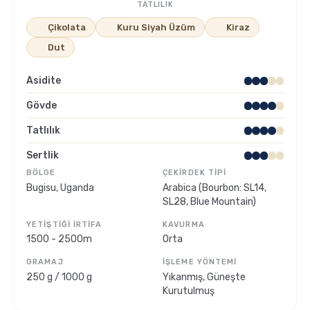
TATLILIK
Çikolata
Kuru Siyah Üzüm
Kiraz
Sporcu Kahveleri
Dut
Asidite
Gövde
Tatlılık
Sertlik
BÖLGE
ÇEKIRDEK TIPI
Bugisu, Uganda
Arabica (Bourbon: SL14,
SL28, Blue Mountain)
YETIŞTIĞI İRTIFA
KAVURMA
1500 - 2500m
Orta
GRAMAJ
İŞLEME YÖNTEMI
250 g / 1000 g
Yıkanmış, Güneşte
Kurutulmuş