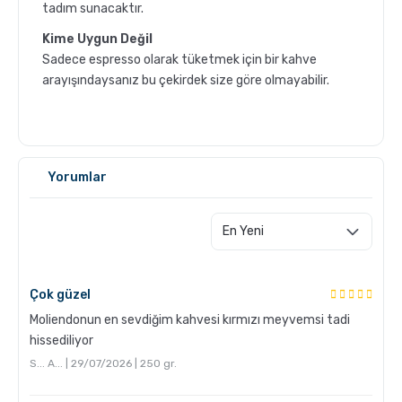
tadım sunacaktır.
Kime Uygun Değil
Sadece espresso olarak tüketmek için bir kahve
arayışındaysanız bu çekirdek size göre olmayabilir.
GROSCHE Milano Mokapot ile Affogato Nasıl Yapılır ?
Yorumlar
Çok güzel
Moliendonun en sevdiğim kahvesi kırmızı meyvemsi tadi
hissediliyor
S... A... | 29/07/2026 | 250 gr.
Grosche Aberdeen Tritan Demlik Nasıl Temizlenir?