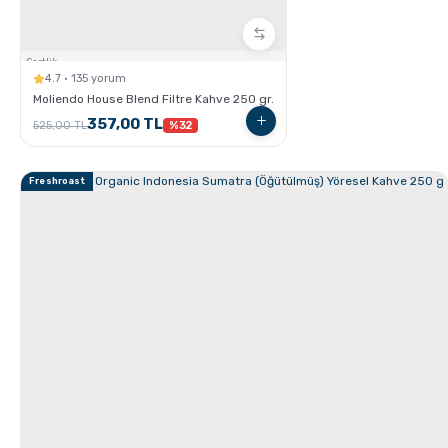
Sertlik:
4.7 · 135 yorum
Moliendo House Blend Filtre Kahve 250 gr.
Flat White Nasıl Yapılır ?
357,00 TL
525,00 TL
%32
Freshroast
GROSCHE Chicago Çelik Çay Demleme ve Saklama
Termosu