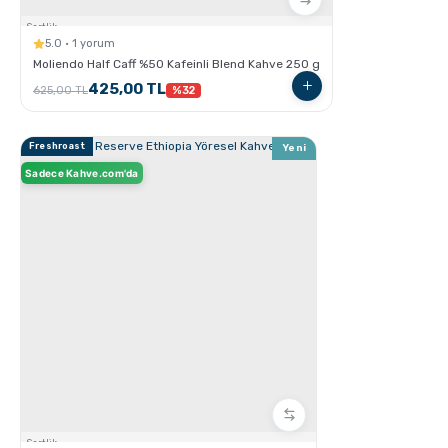
Aero Press ile Nasıl Kahve Yapılır?
Sertlik:
5.0 · 1 yorum
Moliendo Half Caff %50 Kafeinli Blend Kahve 250 g
425,00 TL
625,00 TL
%32
Freshroast
Yeni
Sadece Kahve.com'da
GROSCHE Milano Moka Pot
Sertlik: