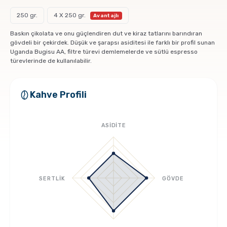
Pratik Filtre Kahve
Moka Pot
250 gr.
4 X 250 gr.
Baskın çikolata ve onu güçlendiren dut ve kiraz tatlarını barındıran
Exclusive Kahveler
Soğuk Kahve Demleme Ekipmanları
gövdeli bir çekirdek. Düşük ve şarapsı asiditesi ile farklı bir profil sunan
Uganda Bugisu AA, filtre türevi demlemelerde ve sütlü espresso
türevlerinde de kullanılabilir.
Kafeinsiz Kahveler
Aeropress
Kahve Profili
Çözünebilir Kahve
Makine Temizleyiciler
ASİDİTE
Çekirdek Kahve
Kahve Öğütücüleri
Hindiba Kahvesi
Tartı ve Ölçüler
SERTLİK
GÖVDE
Öğütülmüş Kahve
Termoslar
Soğuk Kahve