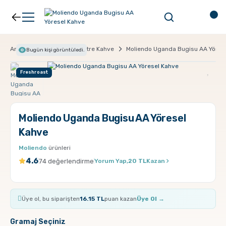
Geri Dön
Geri Dön
Kahve
Ekipman
Anasayfa
Kahve
Filtre Kahve
Moliendo Uganda Bugisu AA Yöres
Bugün
kişi görüntüledi.
Freshroast
Filtre Kahve
Filtreler
Espresso
V60
Moliendo Uganda Bugisu AA Yöresel
Kahve
Organik Kahve
Pour Over
Moliendo
ürünleri
4.6
74 değerlendirme
Yorum Yap,
20 TL
Kazan
Türk Kahvesi
Dripper
Üye ol, bu siparişten
16.15 TL
puan kazan
Üye Ol →
Nespresso Uyumlu Kapsül Kahve
Chemex
Gramaj Seçiniz