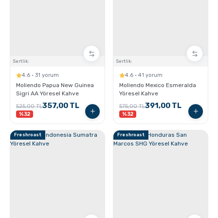
Sporcu Kahveleri
Sertlik:
Sertlik:
4.6 · 31 yorum
4.6 · 41 yorum
Moliendo Papua New Guinea
Moliendo Mexico Esmeralda
Sigri AA Yöresel Kahve
Yöresel Kahve
357,00 TL
391,00 TL
525,00 TL
575,00 TL
%32
%32
Freshroast
Freshroast