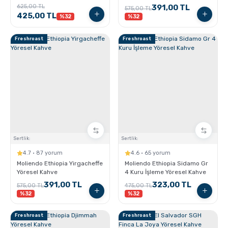
Kahve
625,00 TL
391,00 TL
575,00 TL
425,00 TL
%32
%32
Freshroast
Freshroast
Sertlik:
Sertlik:
4.7 · 87 yorum
4.6 · 65 yorum
Moliendo Ethiopia Yirgacheffe
Moliendo Ethiopia Sidamo Gr
Yöresel Kahve
4 Kuru İşleme Yöresel Kahve
391,00 TL
323,00 TL
575,00 TL
475,00 TL
%32
%32
Freshroast
Freshroast