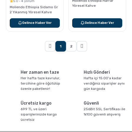
Moliendo Ethiopia Harrar
5.0 · 4 yorum
Yöresel Kahve
Moliendo Ethiopia Sidamo Gr
2 Yıkanmış Yöresel Kahve
Gelince Haber Ver
Gelince Haber Ver
1
2
Her zaman en taze
Hızlı Gönderi
Her hafta taze kavrulur,
Hafta içi 15:00'a kadar
tercihine göre öğütülüp
verdiğiniz siparişler aynı
özenle paketlenir!
gün kargoda
Ücretsiz kargo
Güvenli
699 TL ve üzeri
256Bit SSL Sertifikası ile
siparişlerinizde kargo
%100 güvenli alışveriş
ücretsiz