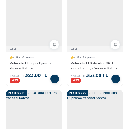
Sertlik:
Sertlik:
4.9 · 34 yorum
4.8 · 33 yorum
Moliendo Ethiopia Djimmah
Moliendo El Salvador SGH
Yöresel Kahve
Finca La Joya Yöresel Kahve
323,00 TL
357,00 TL
475,00 TL
525,00 TL
%32
%32
Freshroast
Freshroast