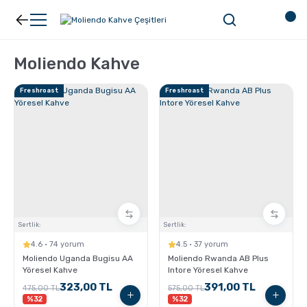
Geri Dön
Geri Dön
Moliendo Kahve
Kahve
Ekipman
Freshroast
Freshroast
Filtre Kahve
Filtreler
Espresso
V60
Organik Kahve
Pour Over
Sertlik:
Sertlik:
Türk Kahvesi
Dripper
4.6 · 74 yorum
4.5 · 37 yorum
Moliendo Uganda Bugisu AA
Moliendo Rwanda AB Plus
Yöresel Kahve
Intore Yöresel Kahve
Nespresso Uyumlu Kapsül Kahve
Chemex
323,00 TL
391,00 TL
475,00 TL
575,00 TL
%32
%32