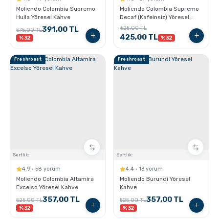
Moliendo Colombia Supremo
Moliendo Colombia Supremo
Huila Yöresel Kahve
Decaf (Kafeinsiz) Yöresel
Kahve
391,00 TL
625,00 TL
575,00 TL
425,00 TL
%32
%32
Freshroast
Freshroast
Sertlik:
Sertlik:
4.9 · 58 yorum
4.4 · 13 yorum
Moliendo Colombia Altamira
Moliendo Burundi Yöresel
Excelso Yöresel Kahve
Kahve
357,00 TL
357,00 TL
525,00 TL
525,00 TL
%32
%32