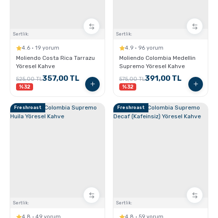
Sertlik:
Sertlik:
4.6 · 19 yorum
4.9 · 96 yorum
Moliendo Costa Rica Tarrazu
Moliendo Colombia Medellin
Yöresel Kahve
Supremo Yöresel Kahve
357,00 TL
391,00 TL
525,00 TL
575,00 TL
%32
%32
Freshroast
Freshroast
Sertlik:
Sertlik:
4.8 · 49 yorum
4.8 · 59 yorum