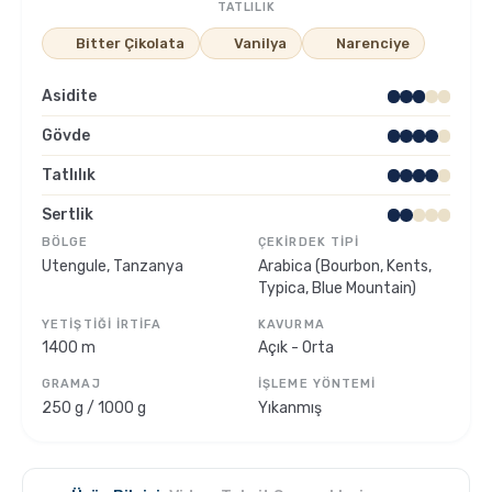
TATLILIK
Bitter Çikolata
Vanilya
Narenciye
Sporcu Kahveleri
Asidite
Gövde
Tatlılık
Sertlik
BÖLGE
ÇEKIRDEK TIPI
Utengule, Tanzanya
Arabica (Bourbon, Kents,
Typica, Blue Mountain)
YETIŞTIĞI İRTIFA
KAVURMA
1400 m
Açık - Orta
GRAMAJ
İŞLEME YÖNTEMI
250 g / 1000 g
Yıkanmış