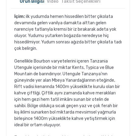
Ürün Bilgisi
Video
Taksit Seçenekleri
İçim:
ilk yudumda hemen hissedilen bitter çikolata
devamında gelen vanilya damakta alttan gelen
narenciye tatlarıyla kremsi bir iz bırakarak adeta yok
oluyor. Yudumu yutarken boğazda neredeyse hiç
hissedilmiyor. Yudum sonrası ağızda bitter çikolata tadı
çok belirgin.
Genellikle Bourbon varyetelerini içeren Tanzania
Utengule içerisinde bir miktar Kents, Typica ve Blue
Mountain de barındırıyor. Utengule Tanzanya’nın
güneyinde yer alan Mbeya Yanardağlarının eteğinde,
Rift vadisi kenarında 1400m yükseklikte kurulu olan bir
kahve çiftliği. Çiftlik aynı zamanda kahve meraklıları
için hem gezi hem tatil imkânı sunan bir otelin de
sahibi. Bölge oldukça sıcak geçen yaz ve çok ferah bir
kış iklimi sunarken bol miktarda mevsimsel yağmurla
birleşince 1400m yükseklikte kahve yetiştirmek için
ideal bir ortam oluşuyor.