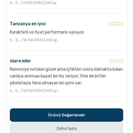
H... F... | 17/02/2026 | 250 gr.
Tanzanya en iyisi
Chemex kullanarak kahve demleme nasıl yapılır?
Karakterli ve fiyat performans sunuyor.
K... S... | 12/02/2026 | 250 gr.
idare eder
Narenciye notaları güzel ama içtikten sonra damakta kalan
vanilya aroması bayat bir his veriyor. Yine de bitter
çikolatayla fena olmayan bir içimi var.
s... b... | 12/02/2026 | 250 gr.
Aero Press ile Nasıl Kahve Yapılır?
Ürünü Değerlendir
Daha fazla