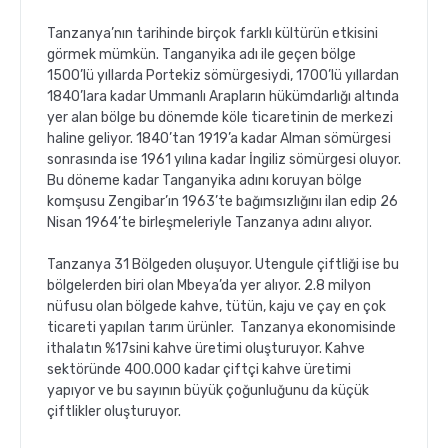
Tanzanya’nın tarihinde birçok farklı kültürün etkisini
görmek mümkün. Tanganyika adı ile geçen bölge
1500’lü yıllarda Portekiz sömürgesiydi, 1700’lü yıllardan
1840’lara kadar Ummanlı Arapların hükümdarlığı altında
yer alan bölge bu dönemde köle ticaretinin de merkezi
haline geliyor. 1840’tan 1919’a kadar Alman sömürgesi
sonrasında ise 1961 yılına kadar İngiliz sömürgesi oluyor.
Bu döneme kadar Tanganyika adını koruyan bölge
komşusu Zengibar’ın 1963’te bağımsızlığını ilan edip 26
Nisan 1964’te birleşmeleriyle Tanzanya adını alıyor.
Tanzanya 31 Bölgeden oluşuyor. Utengule çiftliği ise bu
bölgelerden biri olan Mbeya’da yer alıyor. 2.8 milyon
nüfusu olan bölgede kahve, tütün, kaju ve çay en çok
ticareti yapılan tarım ürünler. Tanzanya ekonomisinde
ithalatın %17sini kahve üretimi oluşturuyor. Kahve
sektöründe 400.000 kadar çiftçi kahve üretimi
yapıyor ve bu sayının büyük çoğunluğunu da küçük
çiftlikler oluşturuyor.