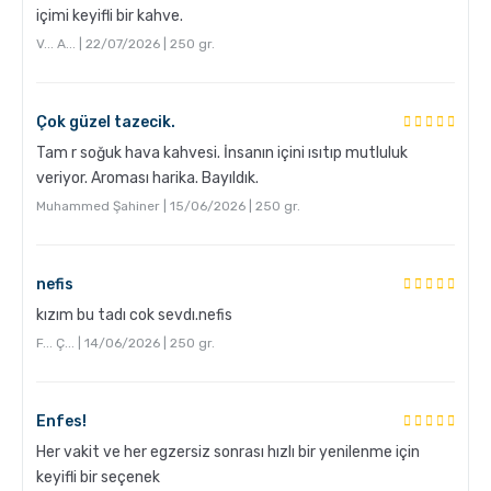
içimi keyifli bir kahve.
V... A... | 22/07/2026 | 250 gr.
Grosche Milano Çelik Moka Pot
Çok güzel tazecik.
Tam r soğuk hava kahvesi. İnsanın içini ısıtıp mutluluk
veriyor. Aroması harika. Bayıldık.
Muhammed Şahiner | 15/06/2026 | 250 gr.
nefis
kızım bu tadı cok sevdı.nefis
Grosche Bremen Seramik Kahve Öğütücü
F... Ç... | 14/06/2026 | 250 gr.
Enfes!
Her vakit ve her egzersiz sonrası hızlı bir yenilenme için
keyifli bir seçenek