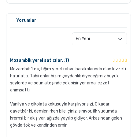
GROSCHE Milano Mokapot ile Affogato Nasıl Yapılır ?
Yorumlar
Mozambik yerel satıcılar. :))
Mozambik 'te içtiğim yerel kahve barakalarında olan lezzeti
hatırlattı. Tabii onlar bizim çaydanlık diyeceğimiz büyük
Grosche Aberdeen Tritan Demlik Nasıl Temizlenir?
şeylerde ve odun ateşinde çok pişiriyor ama lezzet
anımsattı.
Vanilya ve çikolata kokusuyla karşılıyor sizi. O kadar
davetkâr ki, demlenirken bile içiniz ısınıyor. İlk yudumda
kremsi bir akış var, ağızda yayılıp gidiyor. Arkasından gelen
gövde tok ve kendinden emin.