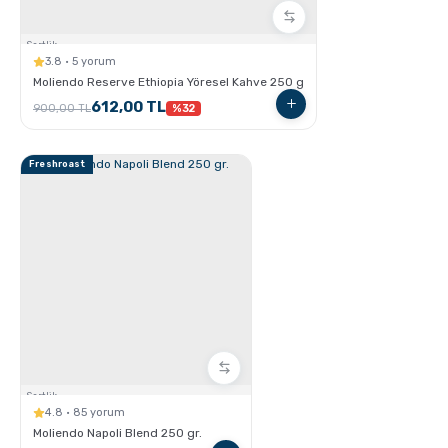
Sertlik:
3.8 · 5 yorum
Moliendo Reserve Ethiopia Yöresel Kahve 250 g
612,00 TL
900,00 TL
%32
GROSCHE Chicago Demleme Özellikli Termos
Tumbler
Freshroast
GROSCHE Lil Chill İzoleli Çocuk Su Şişesi
Sertlik:
4.8 · 85 yorum
Moliendo Napoli Blend 250 gr.