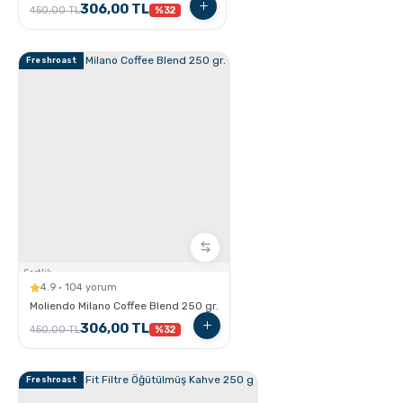
306,00 TL
450,00 TL
%32
Freshroast
GROSCHE E-Z Latte Çok Amaçlı Köpürtücü nasıl
Kullanılır ?
Sertlik:
4.9 · 104 yorum
Moliendo Milano Coffee Blend 250 gr.
306,00 TL
450,00 TL
%32
Latte Nasıl Yapılır ?
Freshroast