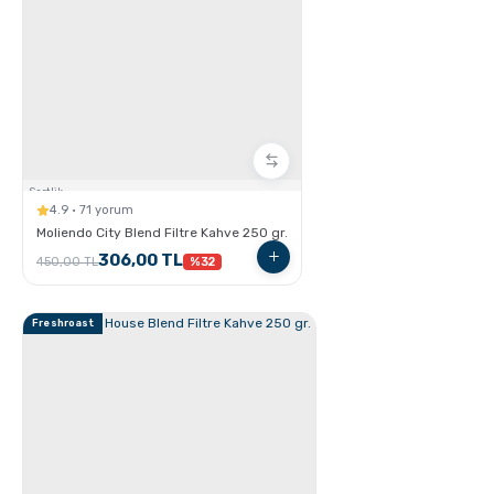
Sertlik:
4.9 · 71 yorum
GROSCHE French Press'ler ile Cold Brew Nasıl
Hazırlanır ?
Moliendo City Blend Filtre Kahve 250 gr.
306,00 TL
450,00 TL
%32
Freshroast
Moliendo Pratik Kahve Nasıl Hazırlanır ?