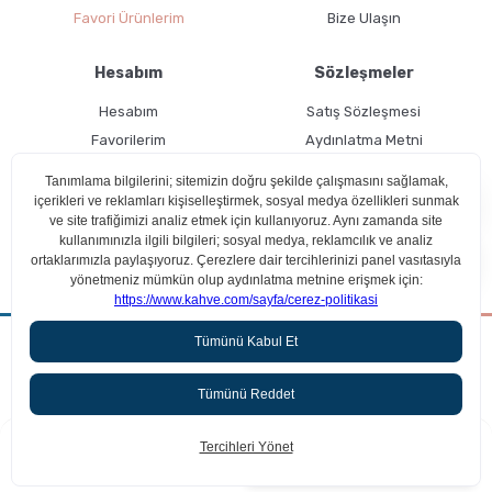
Favori Ürünlerim
Bize Ulaşın
Hesabım
Sözleşmeler
Hesabım
Satış Sözleşmesi
Favorilerim
Aydınlatma Metni
Kargo Takibi
Teslimat Bilgileri
Ücretsiz Üyelik
Kullanım Koşulları
Aradığın kahveyi beraber bulalım!
Çerez Politikası
ideasoft
475,00 TL
%32
SEPETE EKLE
323,00 TL