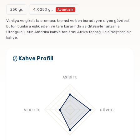
Pratik Filtre Kahve
Moka Pot
250 gr.
4 X 250 gr.
Vanilya ve çikolata aroması, kremsi ve ben buradayım diyen gövdesi,
Exclusive Kahveler
Soğuk Kahve Demleme Ekipmanları
bütün bunlara eşlik eden ve tam kararında asiditesiyle Tanzania
Utengule, Latin Amerika kahve tonlarını Afrika toprağı ile birleştiren bir
kahve.
Kafeinsiz Kahveler
Aeropress
Kahve Profili
Çözünebilir Kahve
Makine Temizleyiciler
ASİDİTE
Çekirdek Kahve
Kahve Öğütücüleri
Hindiba Kahvesi
Tartı ve Ölçüler
SERTLİK
GÖVDE
Öğütülmüş Kahve
Termoslar
Soğuk Kahve