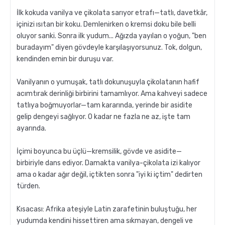
İlk kokuda vanilya ve çikolata sarıyor etrafı—tatlı, davetkâr,
içinizi ısıtan bir koku. Demlenirken o kremsi doku bile belli
Hangi Demleme İçin Nasıl Kahve Öğütülmeli?
oluyor sanki. Sonra ilk yudum... Ağızda yayılan o yoğun, "ben
buradayım" diyen gövdeyle karşılaşıyorsunuz. Tok, dolgun,
kendinden emin bir duruşu var.
Vanilyanın o yumuşak, tatlı dokunuşuyla çikolatanın hafif
acımtırak derinliği birbirini tamamlıyor. Ama kahveyi sadece
tatlıya boğmuyorlar—tam kararında, yerinde bir asidite
gelip dengeyi sağlıyor. O kadar ne fazla ne az, işte tam
ayarında.
French Press ile Kahve Nasıl Yapılır?
İçimi boyunca bu üçlü—kremsilik, gövde ve asidite—
birbiriyle dans ediyor. Damakta vanilya-çikolata izi kalıyor
ama o kadar ağır değil, içtikten sonra "iyi ki içtim" dedirten
türden.
Kısacası: Afrika ateşiyle Latin zarafetinin buluştuğu, her
yudumda kendini hissettiren ama sıkmayan, dengeli ve