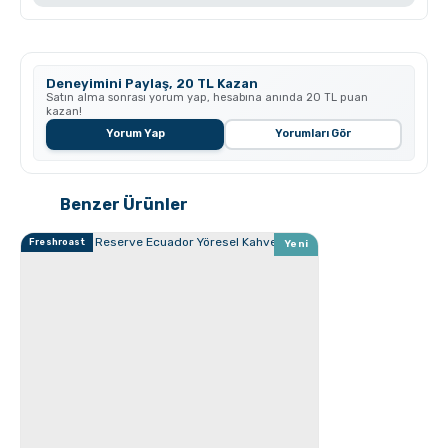
Deneyimini Paylaş, 20 TL Kazan
Satın alma sonrası yorum yap, hesabına anında 20 TL puan
GROSCHE Milano Moka Pot
kazan!
Yorum Yap
Yorumları Gör
Benzer Ürünler
Freshroast
Yeni
GROSCHE Milano Moka pot ile Espresso Nasıl
hazırlanır ?