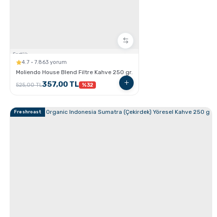
Sertlik:
4.7 · 7.863 yorum
Moliendo House Blend Filtre Kahve 250 gr.
357,00 TL
525,00 TL
%32
Türk Kahvesi Püf Noktaları
Freshroast
Mokapot Nasıl Kullanılır ?