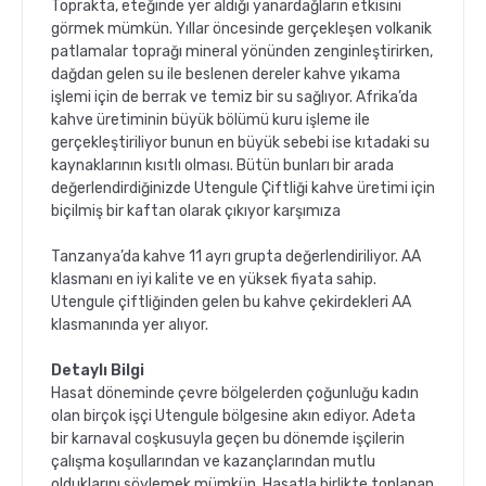
Toprakta, eteğinde yer aldığı yanardağların etkisini
görmek mümkün. Yıllar öncesinde gerçekleşen volkanik
patlamalar toprağı mineral yönünden zenginleştirirken,
dağdan gelen su ile beslenen dereler kahve yıkama
işlemi için de berrak ve temiz bir su sağlıyor. Afrika’da
kahve üretiminin büyük bölümü kuru işleme ile
gerçekleştiriliyor bunun en büyük sebebi ise kıtadaki su
kaynaklarının kısıtlı olması. Bütün bunları bir arada
değerlendirdiğinizde Utengule Çiftliği kahve üretimi için
biçilmiş bir kaftan olarak çıkıyor karşımıza
Tanzanya’da kahve 11 ayrı grupta değerlendiriliyor. AA
klasmanı en iyi kalite ve en yüksek fiyata sahip.
Utengule çiftliğinden gelen bu kahve çekirdekleri AA
klasmanında yer alıyor.
Detaylı Bilgi
Hasat döneminde çevre bölgelerden çoğunluğu kadın
olan birçok işçi Utengule bölgesine akın ediyor. Adeta
bir karnaval coşkusuyla geçen bu dönemde işçilerin
çalışma koşullarından ve kazançlarından mutlu
olduklarını söylemek mümkün. Hasatla birlikte toplanan