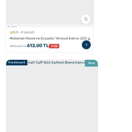
Sertlik:
5.0 · 4 yorum
GROSCHE Dublin French Press
Moliendo Reserve Ecuador Yöresel Kahve 250 g
612,00 TL
900,00 TL
%32
Freshroast
Yeni
Espresso Yapmanın İncelikleri