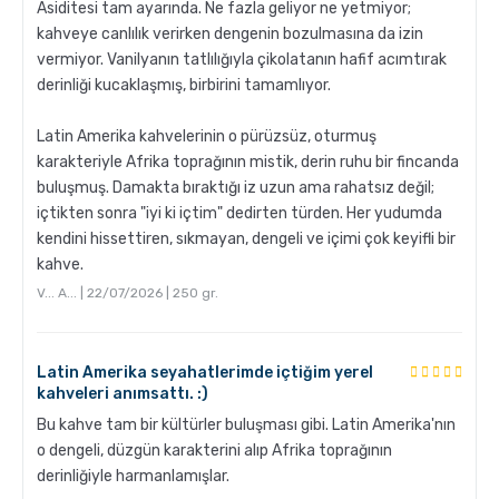
Asiditesi tam ayarında. Ne fazla geliyor ne yetmiyor;
kahveye canlılık verirken dengenin bozulmasına da izin
Grosche Milano Moka Pot
vermiyor. Vanilyanın tatlılığıyla çikolatanın hafif acımtırak
derinliği kucaklaşmış, birbirini tamamlıyor.
Latin Amerika kahvelerinin o pürüzsüz, oturmuş
karakteriyle Afrika toprağının mistik, derin ruhu bir fincanda
buluşmuş. Damakta bıraktığı iz uzun ama rahatsız değil;
içtikten sonra "iyi ki içtim" dedirten türden. Her yudumda
kendini hissettiren, sıkmayan, dengeli ve içimi çok keyifli bir
kahve.
V... A... | 22/07/2026 | 250 gr.
Kahve Nasıl Öğütülür, Nelere Dikkat Edilmeli?
Latin Amerika seyahatlerimde içtiğim yerel
kahveleri anımsattı. :)
Bu kahve tam bir kültürler buluşması gibi. Latin Amerika'nın
o dengeli, düzgün karakterini alıp Afrika toprağının
derinliğiyle harmanlamışlar.