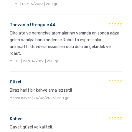
F... Y... | 02/05/2026 | 250 gr.
Tanzania Utengule AA
GROSCHE Milano Moka Pot ile Evde Espresso Nasıl
Yapılır ?
Çikolata ve narenciye aromalarının yanında en sonda ağza
gelen vanilya bana nedense Robusta espressoları
anımsattı. Gövdesi hissedilen dolu dolu bir çekirdek ve
roast.
M... P... | 23/04/2026 | 250 gr.
Güzel
Biraz hafif bir kahve ama lezzetli
V60 Dripper ile Pour Over Kahve Nasıl Demlenir?
Merve Bayar | 25/02/2026 | 250 gr.
Kahve
Gayet güzel ve kaliteli.