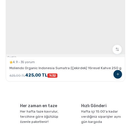
Sertlik:
4.9 · 35 yorum
Moliendo Organic Indonesia Sumatra (Çekirdek) Yöresel Kahve 250 g
425,00 TL
625,00 TL
%32
Her zaman en taze
Hızlı Gönderi
Her hafta taze kavrulur,
Hafta içi 15:00'a kadar
tercihine göre öğütülüp
verdiğiniz siparişler aynı
özenle paketlenir!
gün kargoda