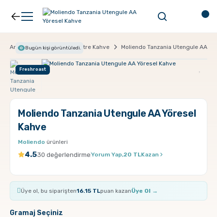
Geri Dön
Geri Dön
Kahve
Ekipman
Anasayfa
Kahve
Filtre Kahve
Moliendo Tanzania Utengule AA Yö
Bugün
kişi görüntüledi.
Freshroast
Filtre Kahve
Filtreler
Espresso
V60
Moliendo Tanzania Utengule AA Yöresel
Kahve
Organik Kahve
Pour Over
Moliendo
ürünleri
4.5
30 değerlendirme
Yorum Yap,
20 TL
Kazan
Türk Kahvesi
Dripper
Üye ol, bu siparişten
16.15 TL
puan kazan
Üye Ol →
Nespresso Uyumlu Kapsül Kahve
Chemex
Gramaj Seçiniz