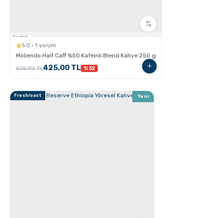
Sertlik:
5.0 · 1 yorum
Moliendo Half Caff %50 Kafeinli Blend Kahve 250 g
Ristretto - Espresso - Lungo Farkları nelerdir ?
425,00 TL
625,00 TL
%32
Freshroast
Yeni
Kahve için Süt Köpürtme Yöntemleri