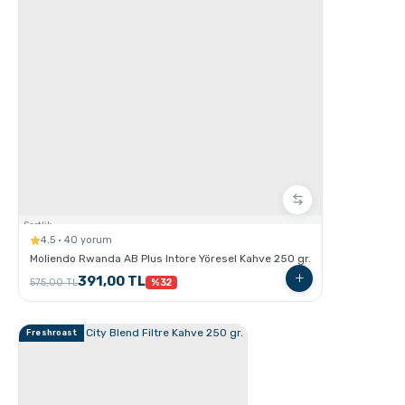
GROSCHE Chicago Çelik Çay Demleme ve Saklama
Termosu
Sertlik:
4.5 · 40 yorum
Moliendo Rwanda AB Plus Intore Yöresel Kahve 250 gr.
391,00 TL
575,00 TL
%32
Freshroast
Grosche Aberdeen Tritan Demlik Nasıl Kullanılır ?