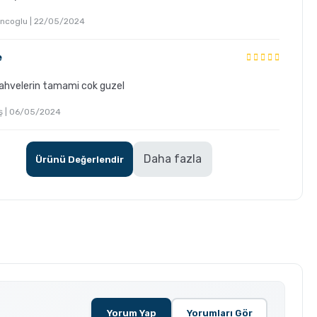
ncoglu | 22/05/2024
e
kahvelerin tamami cok guzel
eş | 06/05/2024
Daha fazla
Ürünü Değerlendir
Yorum Yap
Yorumları Gör