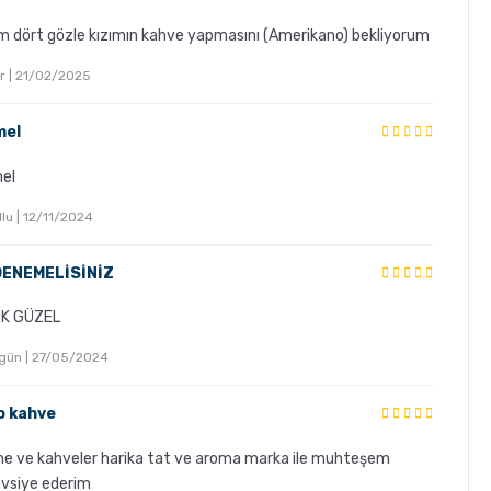
m dört gözle kızımın kahve yapmasını (Amerikano) bekliyorum
r | 21/02/2025
el
el
llu | 12/11/2024
DENEMELİSİNİZ
OK GÜZEL
gün | 27/05/2024
o kahve
e ve kahveler harika tat ve aroma marka ile muhteşem
avsiye ederim