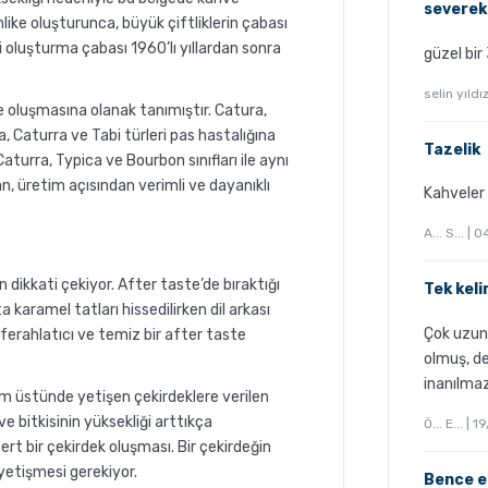
severek
like oluşturunca, büyük çiftliklerin çabası
ri oluşturma çabası 1960’lı yıllardan sonra
güzel bir
selin yıld
e oluşmasına olanak tanımıştır. Catura,
a, Caturra ve Tabi türleri pas hastalığına
Tazelik
aturra, Typica ve Bourbon sınıfları ile aynı
, üretim açısından verimli ve dayanıklı
Kahveler 
A... S... |
dikkati çekiyor. After taste’de bıraktığı
Tek kel
 karamel tatları hissedilirken dil arkası
Çok uzun
 ferahlatıcı ve temiz bir after taste
olmuş, de
inanılmaz
m üstünde yetişen çekirdeklere verilen
ve bitkisinin yüksekliği arttıkça
Ö... E... |
t bir çekirdek oluşması. Bir çekirdeğin
yetişmesi gerekiyor.
Bence en