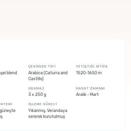
ÇEKIRDEK TIPI
YETIŞTIĞI İRTIFA
şei blend
Arabica (Caturra and
1520-1650 m
Castillo)
GRAMAJ
HASAT ZAMANI
3 x 250 g
Aralık - Mart
ÖNTEMI
İŞLEME SÜRECI
 güneşte
Yıkanmış, Verandaya
uş
sererek kurutulmuş