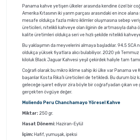
Panama kahve yetişen ülkeler arasında kendine özel bir coğ
Amerika Kıtasının iki yarım parçası arasındaki en ince alan
mesafe oldukça fazla mikro iklimler oluşmasına sebep veriy
üreticileri, nitelikli kahveye olan ilginin de artmasıyla daha
kalite üretimleri oldukça seri ve hızlı şekilde nitelikli kahveye
Bu yaklaşımın da meyvelerini almaya başladılar. 94.5 SCA 
oldukça yüksek fiyatlara alıcı bulabiliyor. 2020 yılı Temmuz
kiloluk Black Jaguar Kahvesi yeşil çekirdek haliyle tam tamı
Coğrafi olarak bu mikro iklime sahip iki ülke var Panama v
başarılar Kosta Rika’lı üreticileri de tetikledi. Bu durum biz 
geleceğe işaret ediyor zira böyle bir coğrafyadan çıkan ve 
gerçekten övgüye değer.
Moliendo Peru Chanchamayo Yöresel Kahve
Miktar:
250 gr.
Hasat Dönemi:
Haziran-Eylül
İçim:
Hafif, yumuşak, ipeksi