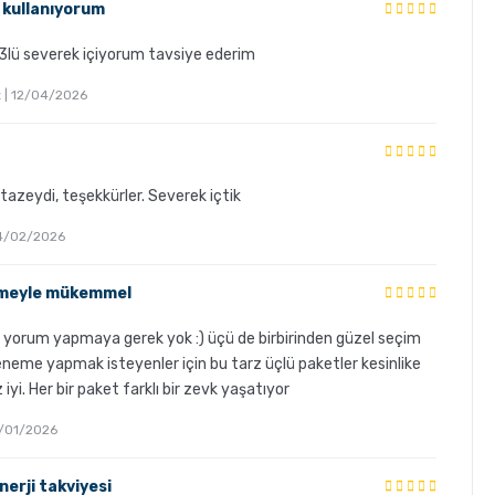
 kullanıyorum
 3lü severek içiyorum tavsiye ederim
ız | 12/04/2026
tazeydi, teşekkürler. Severek içtik
 04/02/2026
imeyle mükemmel
 yorum yapmaya gerek yok :) üçü de birbirinden güzel seçim
neme yapmak isteyenler için bu tarz üçlü paketler kesinlike
 iyi. Her bir paket farklı bir zevk yaşatıyor
 19/01/2026
erji takviyesi