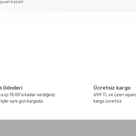
 puan kazan!
sıl
French Press ile Kahve
Nasıl Yapılır?
lı Gönderi
Ücretsiz kargo
a içi 15:00'a kadar verdiğiniz
699 TL ve üzeri sipari
rişler aynı gün kargoda
kargo ücretsiz
mik
GROSCHE Milano Moka Pot
ile Evde Espresso Nasıl
Yapılır ?