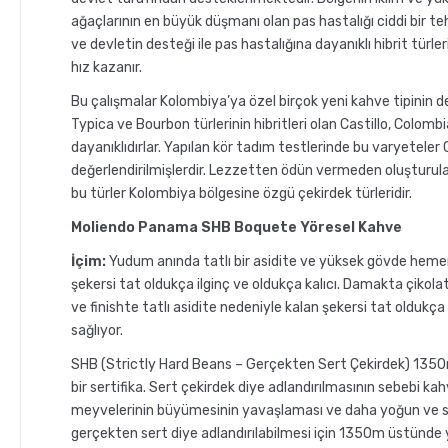
ağaçlarının en büyük düşmanı olan pas hastalığı ciddi bir teh
ve devletin desteği ile pas hastalığına dayanıklı hibrit türle
hız kazanır.
Bu çalışmalar Kolombiya’ya özel birçok yeni kahve tipinin d
Typica ve Bourbon türlerinin hibritleri olan Castillo, Colombi
dayanıklıdırlar. Yapılan kör tadım testlerinde bu varyeteler C
değerlendirilmişlerdir. Lezzetten ödün vermeden oluşturulan
bu türler Kolombiya bölgesine özgü çekirdek türleridir.
Moliendo Panama SHB Boquete Yöresel Kahve
İçim:
Yudum anında tatlı bir asidite ve yüksek gövde hemen 
şekersi tat oldukça ilginç ve oldukça kalıcı. Damakta çikolata
ve finishte tatlı asidite nedeniyle kalan şekersi tat oldukça
sağlıyor.
SHB (Strictly Hard Beans – Gerçekten Sert Çekirdek) 1350
bir sertifika. Sert çekirdek diye adlandırılmasının sebebi kah
meyvelerinin büyümesinin yavaşlaması ve daha yoğun ve ser
gerçekten sert diye adlandırılabilmesi için 1350m üstünde 