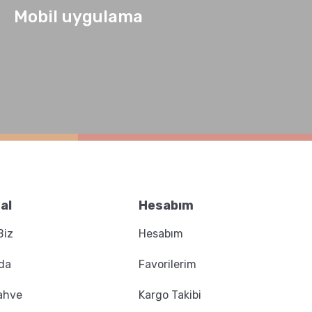
Mobil uygulama
Moliendo Afrika Kahveleri Avantaj Paketi 3x250 g
al
Hesabım
Biz
Hesabım
da
Favorilerim
ahve
Kargo Takibi