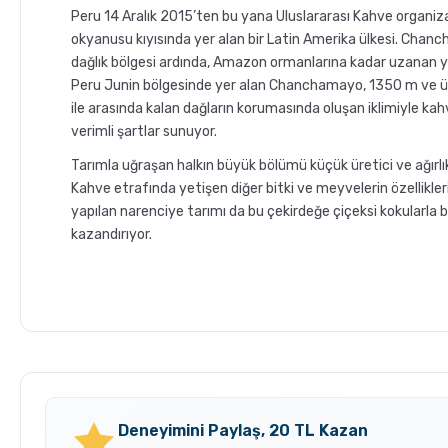
Peru 14 Aralık 2015’ten bu yana Uluslararası Kahve organiz
okyanusu kıyısında yer alan bir Latin Amerika ülkesi. Chan
dağlık bölgesi ardında, Amazon ormanlarına kadar uzanan yeşil
Peru Junin bölgesinde yer alan Chanchamayo, 1350 m ve üs
ile arasında kalan dağların korumasında oluşan iklimiyle kahv
verimli şartlar sunuyor.
Tarımla uğraşan halkın büyük bölümü küçük üretici ve ağırlık
Kahve etrafında yetişen diğer bitki ve meyvelerin özellikle
yapılan narenciye tarımı da bu çekirdeğe çiçeksi kokularla bi
kazandırıyor.
GROSCHE Milano Mokapot
Grosche Aberdeen Tri
ile Affogato Nasıl Yapılır ?
Demlik Nasıl Temizlen
Deneyimini Paylaş, 20 TL Kazan