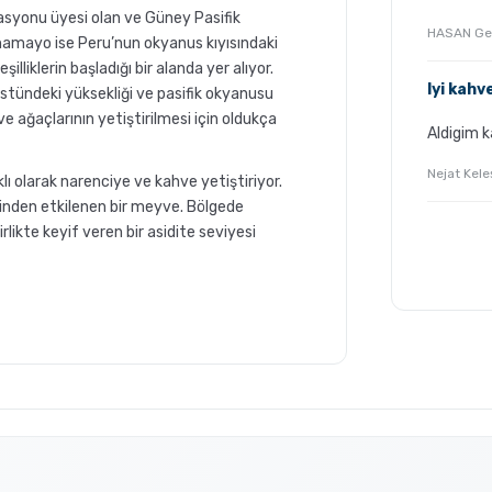
asyonu üyesi olan ve Güney Pasifik
HASAN Ge
chamayo ise Peru’nun okyanus kıyısındaki
liklerin başladığı bir alanda yer alıyor.
Iyi kahv
tündeki yüksekliği ve pasifik okyanusu
e ağaçlarının yetiştirilmesi için oldukça
Aldigim 
Nejat Kel
lı olarak narenciye ve kahve yetiştiriyor.
rinden etkilenen bir meyve. Bölgede
rlikte keyif veren bir asidite seviyesi
tan
Grosche Milano Moka Pot
ir?