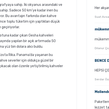
rafyaya sahip. İki okyanus arasındaki ve
Her akşa
a sahip. Sadece 50 km’ye kadar inen bu
or. Bu avantajın farkında olan kahve
Suat Avsa
 önce toplu tüketim için yaptıkları düşük
 geçiriyorlar.
mükemm
notuna kadar çıkan Gesha kahveleri
mükemm
 ayında yapılan bir açık artırmada 50
na yüz bin dolara alıcı buldu.
Dilanur Çu
e Kosta Rika. Panama’da yaşanan bu
kahve severler için oldukça güzel bir
BENCE 
çıkacak olan özenle yetiştirilmiş kahveler
HEPSİ Ç
Serdar Öz
Moliend
Paketlem
lezzet t