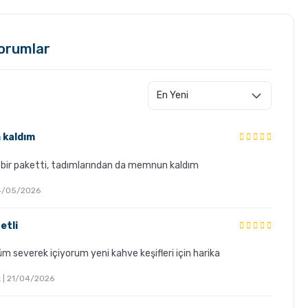
orumlar
 kaldım
ı bir paketti, tadımlarından da memnun kaldım
 04/05/2026
etli
üm severek içiyorum yeni kahve keşifleri için harika
ız | 21/04/2026