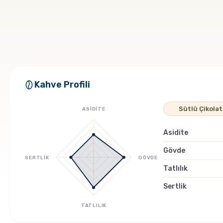
Kahve Profili
Sütlü Çikola
ASİDİTE
Asidite
Gövde
SERTLİK
GÖVDE
Tatlılık
Sertlik
TATLILIK