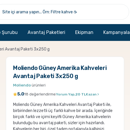
 Şurubu
Avantaj Paketleri
Ekipman
Kampanyala
eri Avantaj Paketi 3x250 g
Moliendo Güney Amerika Kahveleri
Avantaj Paketi 3x250 g
Moliendo
ürünleri
5.0
18 değerlendirme
Yorum Yap,
20 TL
Kazan
Moliendo Güney Amerika Kahveleri Avantaj Paketi ile,
birbirinden lezzetli üç farklı kahve bir arada. İçeriğinde
birçok farklı ve içimi keyifli Güney Amerika kahvelerin
bulunduğu bu avantaj paketi, sizler için hazırlandı.
Kahvelerin her biri, özel tadım notalarıyla kalbinizi