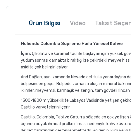
Ürün Bilgisi
Video
Taksit Seçen
Moliendo Colombia Supremo Huila Yöresel Kahve
İçim:
Çikolata ve karamel tadı ile başlayan içim yüksek göv
yudum sonrası damakta bıraktığı ize çekirdekli meyve hissi
asidite çok belirginleşiyor.
And Dağları, aynı zamanda Nevado del Huila yanardağına da 
bölgesinden geçer. Bölgede zamanla oluşan mineral bakımı
iklimler, meyvemsi, karmaşık ve zengin, tam gövdeli fincan p
1300-1800 m yükseklikte Labayos Vadisinde yetişen çekir
Castillo varyetelerini içerir.
Castillo, Colombia, Tabi ve Caturra bölgede en çok yetişen 
üçüncü büyük ihracatçı ülke olması nedeniyle kahve üstüne 
devlet tarafından desteklenmektedir. Bölgenin iklim ve yük