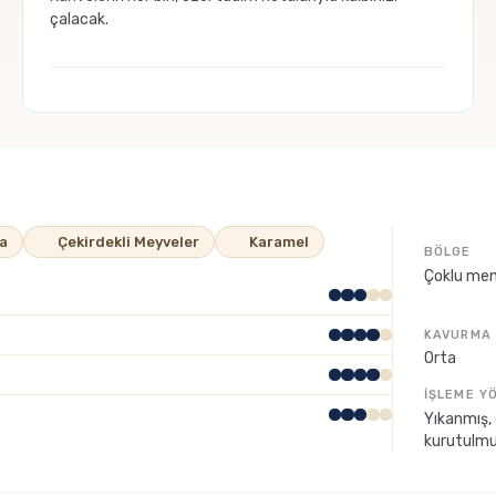
çalacak.
ta
Çekirdekli Meyveler
Karamel
BÖLGE
Çoklu men
KAVURMA
Orta
İŞLEME Y
Yıkanmış,
kurutulm