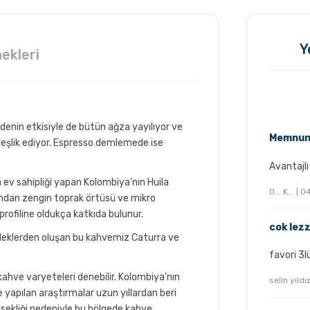
Y
ekleri
denin etkisiyle de bütün ağza yayılıyor ve
Memnun
 eşlik ediyor. Espresso demlemede ise
Avantajl
ev sahipliği yapan Kolombiya'nın Huila
O... K... |
ndan zengin toprak örtüsü ve mikro
rofiline oldukça katkıda bulunur.
cok lezz
deklerden oluşan bu kahvemiz Caturra ve
favori 3l
kahve varyeteleri denebilir. Kolombiya’nın
selin yıld
yapılan araştırmalar uzun yıllardan beri
sekliği nedeniyle bu bölgede kahve