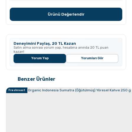
Grosche Milano Çelik Moka Pot
Ürünü Değerlendir
Deneyimini Paylaş, 20 TL Kazan
Satın alma sonrası yorum yap, hesabına anında 20 TL puan
kazan!
Yorum Yap
Yorumları Gör
Grosche Bremen Seramik Kahve Öğütücü
Benzer Ürünler
Freshroast