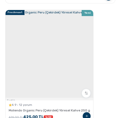
Freshroast
Yeni
GROSCHE Milano Moka Pot
GROSCHE Milano Moka pot ile Espresso Nasıl
hazırlanır ?
Sertlik:
4.9 · 12 yorum
Moliendo Organic Peru (Çekirdek) Yöresel Kahve 250 g
425,00 TL
625,00 TL
%32