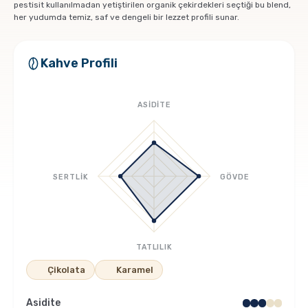
pestisit kullanılmadan yetiştirilen organik çekirdekleri seçtiği bu blend,
Pratik Filtre Kahve
Moka Pot
her yudumda temiz, saf ve dengeli bir lezzet profili sunar.
Exclusive Kahveler
Soğuk Kahve Demleme Ekipmanları
Kahve Profili
Kafeinsiz Kahveler
Aeropress
ASİDİTE
Çözünebilir Kahve
Makine Temizleyiciler
Çekirdek Kahve
Kahve Öğütücüleri
SERTLİK
GÖVDE
Hindiba Kahvesi
Tartı ve Ölçüler
TATLILIK
Öğütülmüş Kahve
Termoslar
Çikolata
Karamel
Soğuk Kahve
Asidite