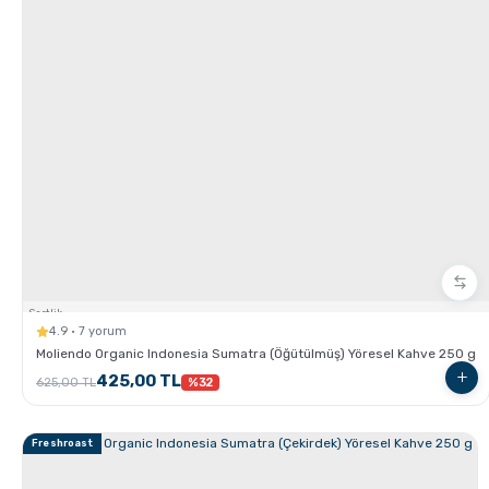
GROSCHE Milano Moka Pot ile Evde Espresso Nasıl
Yapılır ?
V60 Dripper ile Pour Over Kahve Nasıl Demlenir?
Sertlik:
4.9 · 7 yorum
Moliendo Organic Indonesia Sumatra (Öğütülmüş) Yöresel Kahve 250 g
425,00 TL
625,00 TL
%32
Freshroast