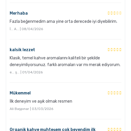
Grosche Milano Moka Pot
Merhaba
Fazla beğenmedim ama yine orta derecede iyi diyebilirim.
İ... A... | 08/04/2026
kalsik lezzet
Klasik, temel kahve aromalarını kaliteli bir şekilde
deneyimliyorsunuz. farklı aromaları var mı merak ediyorum.
Kahve Nasıl Öğütülür, Nelere Dikkat Edilmeli?
e... ş... | 01/04/2026
Mükemmel
İlk deneyim ve aşık olmak resmen
Ali Başpınar | 03/03/2026
Organik kahve muhteşem çok beyendim ilk