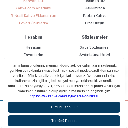
Kahveni Bul
Basında Biz
Kahve.com Akademi
Hakkımızda
3. Nesil Kahve Ekipmanları
Toptan Kahve
Favori Ürünlerim
Bize Ulaşın
Hesabım
Sözleşmeler
Hesabım
Satış Sözleşmesi
Favorilerim
Aydınlatma Metni
Kargo Takibi
Teslimat Bilgileri
Ücretsiz Üyelik
Kullanım Koşulları
Aradığın kahveyi beraber bulalım!
Çerez Politikası