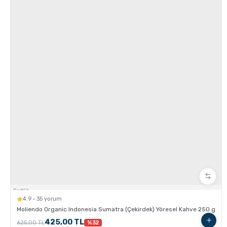
Chemex kullanarak kahve demleme nasıl yapılır?
Aero Press ile Nasıl Kahve Yapılır?
Sertlik:
4.9 · 35 yorum
Moliendo Organic Indonesia Sumatra (Çekirdek) Yöresel Kahve 250 g
425,00 TL
625,00 TL
%32