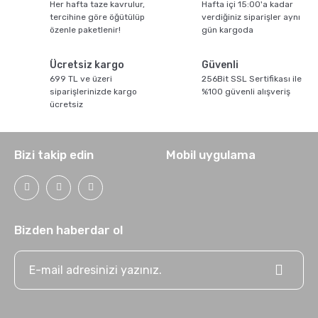
Her hafta taze kavrulur,
Hafta içi 15:00'a kadar
tercihine göre öğütülüp
verdiğiniz siparişler aynı
özenle paketlenir!
gün kargoda
Ücretsiz kargo
Güvenli
699 TL ve üzeri
256Bit SSL Sertifikası ile
siparişlerinizde kargo
%100 güvenli alışveriş
ücretsiz
Türk Kahvesi Püf Noktaları
Bizi takip edin
Mobil uygulama
Bizden haberdar ol
Mokapot Nasıl Kullanılır ?