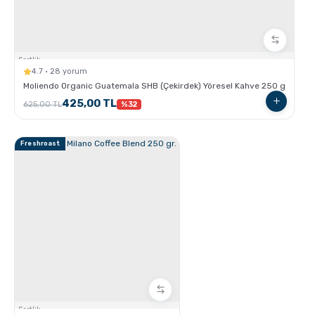
Sertlik:
GROSCHE Chicago Demleme Özellikli Termos
4.7 · 28 yorum
Tumbler
Moliendo Organic Guatemala SHB (Çekirdek) Yöresel Kahve 250 g
425,00 TL
625,00 TL
%32
Freshroast
GROSCHE Lil Chill İzoleli Çocuk Su Şişesi
Sertlik: