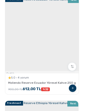
GROSCHE Chicago Çelik Çay Demleme ve Saklama
Termosu
Sertlik:
5.0 · 4 yorum
Moliendo Reserve Ecuador Yöresel Kahve 250 g
612,00 TL
900,00 TL
%32
Grosche Aberdeen Tritan Demlik Nasıl Kullanılır ?
Freshroast
Yeni