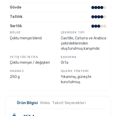
Gövde
Sporcu Kahveleri
Tatlılık
Sertlik
BÖLGE
ÇEKIRDEK TIPI
Çoklu menşei blend
Castillo, Caturra ve Arabica
çekirdeklerinden
oluşturulmuş karışımdır.
YETIŞTIĞI İRTIFA
KAVURMA
Çoklu menşei / değişken
Orta
GRAMAJ
İŞLEME YÖNTEMI
250 g
Yıkanmış, güneşte
kurutulmuş.
Ürün Bilgisi
Video
Taksit Seçenekleri