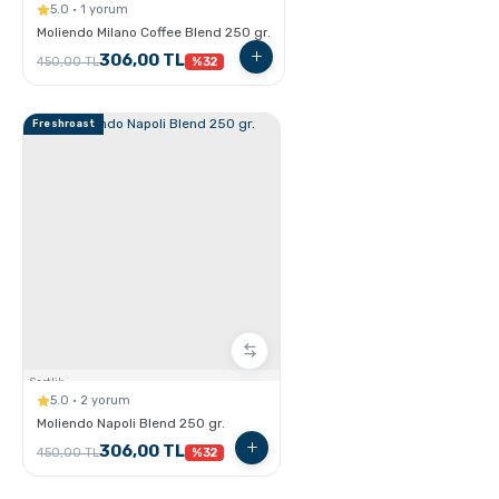
5.0 · 1 yorum
Moliendo Milano Coffee Blend 250 gr.
306,00 TL
450,00 TL
%32
GROSCHE E-Z Latte Çok Amaçlı Köpürtücü nasıl
Freshroast
Kullanılır ?
Latte Nasıl Yapılır ?
Sertlik:
5.0 · 2 yorum
Moliendo Napoli Blend 250 gr.
306,00 TL
450,00 TL
%32