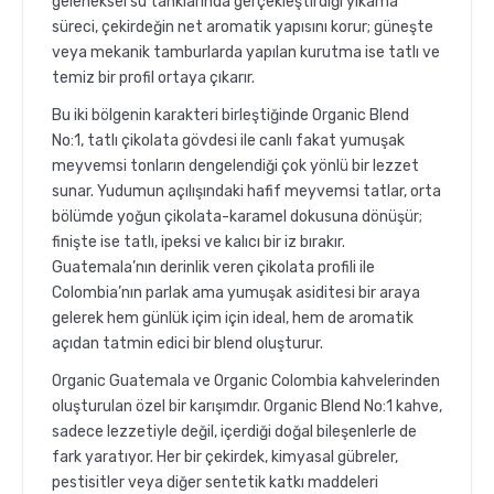
geleneksel su tanklarında gerçekleştirdiği yıkama
süreci, çekirdeğin net aromatik yapısını korur; güneşte
veya mekanik tamburlarda yapılan kurutma ise tatlı ve
temiz bir profil ortaya çıkarır.
Bu iki bölgenin karakteri birleştiğinde Organic Blend
No:1, tatlı çikolata gövdesi ile canlı fakat yumuşak
meyvemsi tonların dengelendiği çok yönlü bir lezzet
sunar. Yudumun açılışındaki hafif meyvemsi tatlar, orta
bölümde yoğun çikolata-karamel dokusuna dönüşür;
finişte ise tatlı, ipeksi ve kalıcı bir iz bırakır.
Guatemala’nın derinlik veren çikolata profili ile
Colombia’nın parlak ama yumuşak asiditesi bir araya
gelerek hem günlük içim için ideal, hem de aromatik
açıdan tatmin edici bir blend oluşturur.
Organic Guatemala ve Organic Colombia kahvelerinden
oluşturulan özel bir karışımdır. Organic Blend No:1 kahve,
sadece lezzetiyle değil, içerdiği doğal bileşenlerle de
fark yaratıyor. Her bir çekirdek, kimyasal gübreler,
pestisitler veya diğer sentetik katkı maddeleri