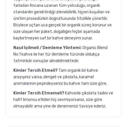
tarladan fincana uzanan tüm yolculuğu, organik
standardın gerektirdiği izlenebilirlik, hijyen koşulları ve
üretim prosedürleri doğrultusunda titizlikle yönetilir.
Böylece uçtan uca gerçek bir organik süreç korunur ve
size ulaşan her paket, doğallığını hiçbir aşamada
kaybetmeyen saf bir kahve deneyimi sunar.
Nasıl İçilmeli / Demleme Yöntemi:
Organic Blend
No:1 kahve ile her tür demleme türünde oldukça
tatminkâr sonuçlar alınabilmektedir.
Kimler Tercih Etmeli?
Tam organik bir kahve
arayışınız varsa, dengeli ve çikolata, karamel
aromalarının peşindeyseniz bu kahve tam size göre.
Kimler Tercih Etmemeli?
Kahvede çikolata tadını ve
hafif limonsu etkileri hiç sevmiyorsanız, size göre
olmayabilir ama yine de denemenizi tavsiye ederiz.
GROSCHE Milano Mokapot ile Affogato Nasıl Yapılır ?