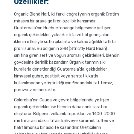
Özellikler:
Organic Blend No:1, iki farklı coğrafyanın organik üretim
mirasını bir araya getiren özel bir karışımdır.
Guatemala’nın Huehuetenango bölgesinde yetişen
organik çekirdekler, yüksek irtifa ve bol güneş alan
iklimin etkisiyle sütlü çikolata ve kakao ağırlıklı tatlı bir
profil sunar. Bu bölgenin SHB (Strictly Hard Bean)
sınıfına giren sert ve yoğun aromalı çekirdekleri, blendin
gövdesine derinlik kazandırır. Organik tarımın sıkı
kurallarla denetlendiği Guatemala’da, çekirdekler
kimyasal gübre, pestisit veya sentetik katkı
kullanılmadan yetiştirildiği için fincandaki tat temiz,
pürüzsüz ve berraktır.
Colombia’nın Cauca ve çevre bölgelerinde yetişen
organik çekirdekler ise blendin daha canlı tarafını
oluşturur. Bölgenin volkanik toprakları ve 1400–2000
metre arasındaki irtifası kahveye karamel, toffee ve
hafif limonsu bir asidite kazandırır. Üreticilerin