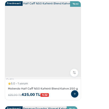
Freshroast
Yeni
Cortado Nasıl Yapılır ?
Sertlik:
5.0 · 1 yorum
Flat White Nasıl Yapılır ?
Moliendo Half Caff %50 Kafeinli Blend Kahve 250 g
425,00 TL
625,00 TL
%32
Freshroast
Yeni