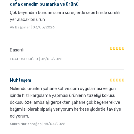
defa denedim bu marka ve ürünü
Hangi Demleme İçin Nasıl Kahve Öğütülmeli?
Çok beyendim bundan sonra süreçlerde sepetimde sürekli
yer alacak bir ürün
Ali Başpınar | 03/03/2026
Başarılı
FUAT USLUOĞLU | 02/05/2025
French Press ile Kahve Nasıl Yapılır?
Muhteşem
Moliendo ürünleri şahane kahve.com uygulaması ve gün
içinde hızlı kargolama yapması ürünlerin tazeliği kokusu
dokusu özel ambalajı gerçekten şahane çok beğenerek ve
bağımlısı olarak sipariş veriyorum herkese şiddetle tavsiye
ediyorum.
Kübra Nur Karağaç | 18/04/2025