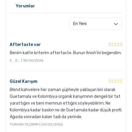
Yorumlar
Aftertaste var
Benim kalite kriterim aftertaste. Bunun finish’ini beğendim.
E... D... | 18/06/2026
Grosche Aberdeen Tritan Demlik Nasıl Temizlenir?
Güzel Karışım
Blend kahvelere her zaman şüpheyle yaklaşan biri olarak
Guetamala ve Kolombiya organik karışımının dengeli bir tat
yarattığını ve beni memnun ettiğini söyleyebilirim. Ne
Kolombiya kadar baskın ne de Guetamala kadar düşük profil.
Ağızda sonradan kalan tadı da yerinde.
TURHAN YILDIRIM | 04/05/2026