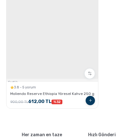
GROSCHE French Press'ler ile Cold Brew Nasıl
Hazırlanır ?
Sertlik:
3.8 · 5 yorum
Moliendo Reserve Ethiopia Yöresel Kahve 250 g
612,00 TL
900,00 TL
%32
Moliendo Pratik Kahve Nasıl Hazırlanır ?
Her zaman en taze
Hızlı Gönderi