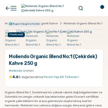
Geri Dön
Geri Dön
Kahve
Ekipman
Anasayfa
Kahve
Organik Kahve
Moliendo Organic Blend No:1 (Ç
Bugün
kişi görüntüledi.
Freshroast
Filtre Kahve
Filtreler
Espresso
V60
Moliendo Organic Blend No:1 (Çekirdek)
Kahve 250 g
Organik Kahve
Pour Over
Moliendo
ürünleri
4.6
8 değerlendirme
Yorum Yap,
20 TL
Kazan
Türk Kahvesi
Dripper
Organic Blend No:1, Guatemala’nın yüksek rakımlı dağ bölgelerinden ve
Nespresso Uyumlu Kapsül Kahve
Chemex
Colombia’nın zengin volkanik topraklarından gelen Ecocert sertifikalı
organik çekirdeklerin bir araya gelmesiyle oluşturulmuş özel bir
harmandır. Moliendo’nun yalnızca doğaya saygılı, kimyasal gübre veya