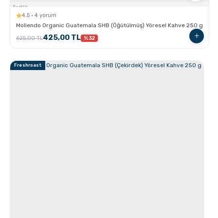
Sertlik:
4.5 · 4 yorum
Moliendo Organic Guatemala SHB (Öğütülmüş) Yöresel Kahve 250 g
425,00 TL
625,00 TL
%32
Ristretto - Espresso - Lungo Farkları nelerdir ?
Freshroast
Kahve için Süt Köpürtme Yöntemleri