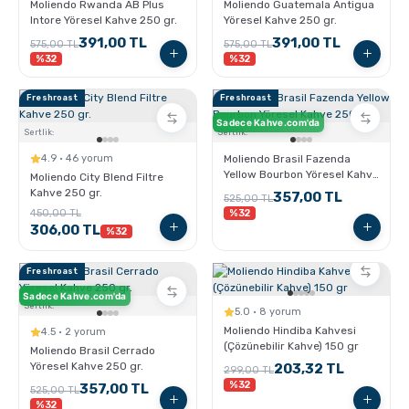
Moliendo Rwanda AB Plus
Moliendo Guatemala Antigua
Intore Yöresel Kahve 250 gr.
Yöresel Kahve 250 gr.
391,00 TL
391,00 TL
575,00 TL
575,00 TL
%32
%32
Freshroast
Freshroast
Sadece Kahve.com'da
Sertlik:
Sertlik:
4.9 · 46 yorum
Moliendo Brasil Fazenda
Yellow Bourbon Yöresel Kahve
Moliendo City Blend Filtre
250 gr.
Kahve 250 gr.
357,00 TL
525,00 TL
450,00 TL
%32
306,00 TL
%32
Freshroast
Sadece Kahve.com'da
Sertlik:
5.0 · 8 yorum
Moliendo Hindiba Kahvesi
4.5 · 2 yorum
(Çözünebilir Kahve) 150 gr
Moliendo Brasil Cerrado
Yöresel Kahve 250 gr.
203,32 TL
299,00 TL
%32
357,00 TL
525,00 TL
%32