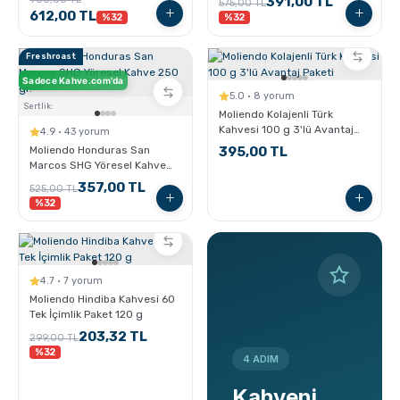
391,00 TL
575,00 TL
612,00 TL
%32
%32
Freshroast
Sadece Kahve.com'da
5.0 · 8 yorum
Sertlik:
Moliendo Kolajenli Türk
Kahvesi 100 g 3'lü Avantaj
4.9 · 43 yorum
Paketi
Moliendo Honduras San
395,00 TL
Marcos SHG Yöresel Kahve
250 gr.
357,00 TL
525,00 TL
%32
4.7 · 7 yorum
Moliendo Hindiba Kahvesi 60
Tek İçimlik Paket 120 g
203,32 TL
299,00 TL
%32