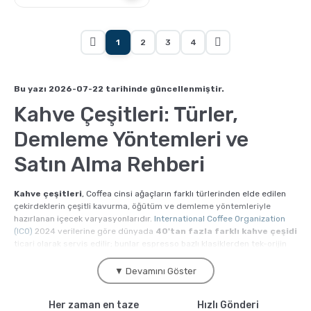
1
2
3
4
Bu yazı 2026-07-22 tarihinde güncellenmiştir.
Kahve Çeşitleri: Türler,
Demleme Yöntemleri ve
Satın Alma Rehberi
Kahve çeşitleri
, Coffea cinsi ağaçların farklı türlerinden elde edilen
çekirdeklerin çeşitli kavurma, öğütüm ve demleme yöntemleriyle
hazırlanan içecek varyasyonlarıdır.
International Coffee Organization
(ICO)
2024 verilerine göre dünyada
40'tan fazla farklı kahve çeşidi
ticari olarak servis edilir; bunlar espresso bazlı klasiklerden tek-orijin
filtre seçimlerine, geleneksel Türk kahvesinden soğuk demleme
alternatiflerine kadar geniş bir yelpazeye yayılır. Kahve.com kahve
▼ Devamını Göster
çeşitleri kategorisinde, kendi roastery markamız Moliendo Coffee'nin
100'ü aşkın taze kavrulmuş kahve seçeneğini tek sayfada
Her zaman en taze
Hızlı Gönderi
karşılaştırabilirsiniz.