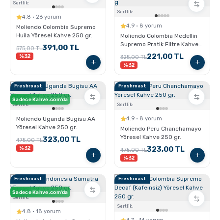
Sertlik:
Sertlik:
4.8 · 26 yorum
4.9 · 8 yorum
Moliendo Colombia Supremo
Huila Yöresel Kahve 250 gr.
Moliendo Colombia Medellin
Supremo Pratik Filtre Kahve
391,00 TL
575,00 TL
10x10 g
221,00 TL
%32
325,00 TL
%32
Freshroast
Freshroast
Sadece Kahve.com'da
Sertlik:
Sertlik:
Moliendo Uganda Bugisu AA
4.9 · 8 yorum
Yöresel Kahve 250 gr.
Moliendo Peru Chanchamayo
Yöresel Kahve 250 gr.
323,00 TL
475,00 TL
%32
323,00 TL
475,00 TL
%32
Freshroast
Freshroast
Sadece Kahve.com'da
Sertlik:
Sertlik:
4.8 · 18 yorum