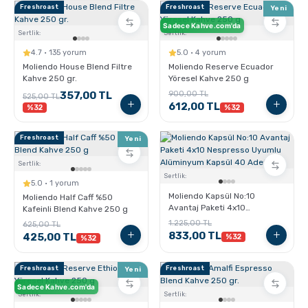
Pratik Filtre Kahve
Moka Pot
Freshroast
Freshroast
Yeni
Sadece Kahve.com'da
Sertlik:
Sertlik:
Exclusive Kahveler
Soğuk Kahve Demleme Ekipmanları
4.7 · 135 yorum
5.0 · 4 yorum
Moliendo House Blend Filtre
Moliendo Reserve Ecuador
Kahve 250 gr.
Yöresel Kahve 250 g
Kafeinsiz Kahveler
Aeropress
357,00 TL
900,00 TL
525,00 TL
612,00 TL
%32
%32
Çözünebilir Kahve
Makine Temizleyiciler
Freshroast
Yeni
Sertlik:
Çekirdek Kahve
Kahve Öğütücüleri
Sertlik:
5.0 · 1 yorum
Moliendo Kapsül No:10
Moliendo Half Caff %50
Avantaj Paketi 4x10
Kafeinli Blend Kahve 250 g
Hindiba Kahvesi
Tartı ve Ölçüler
Nespresso Uyumlu
1.225,00 TL
625,00 TL
Alüminyum Kapsül 40 Adet
833,00 TL
425,00 TL
%32
%32
Öğütülmüş Kahve
Termoslar
Freshroast
Freshroast
Yeni
Sadece Kahve.com'da
Sertlik:
Sertlik:
Soğuk Kahve