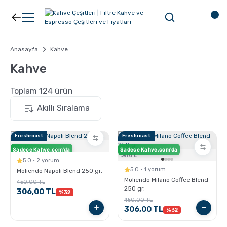
Geri Dön
Geri Dön
Kahve
Ekipman
Anasayfa
Kahve
Kahve
Filtre Kahve
Filtreler
Toplam 124 ürün
Espresso
V60
Freshroast
Freshroast
Organik Kahve
Pour Over
Sertlik:
Sadece Kahve.com'da
Sadece Kahve.com'da
Sertlik:
5.0 · 2 yorum
5.0 · 1 yorum
Moliendo Napoli Blend 250 gr.
Türk Kahvesi
Dripper
Moliendo Milano Coffee Blend
450,00 TL
250 gr.
306,00 TL
%32
450,00 TL
Nespresso Uyumlu Kapsül Kahve
Chemex
306,00 TL
%32