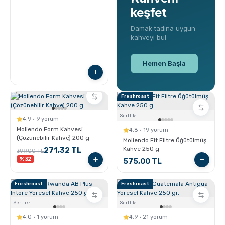
Freshroast
Sertlik:
4.9 · 9 yorum
Moliendo Form Kahvesi
4.8 · 19 yorum
(Çözünebilir Kahve) 200 g
Moliendo Fit Filtre Öğütülmüş
Kahve 250 g
271,32 TL
399,00 TL
%32
575,00 TL
Freshroast
Freshroast
Sertlik:
Sertlik:
4.0 · 1 yorum
4.9 · 21 yorum