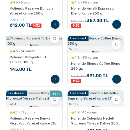
3.8 · 5 yorum
4.8 · 98 yorum
Moliendo Reserve Ethiopia
Moliendo Amalfi Espresso
Sporcu Kahveleri
Yöresel Kahve 250 g
Blend Kahve 250 gr.
900,00 TL
357,00 TL
525,00 TL
612,00 TL
%32
%32
Freshroast
Sertlik:
4.9 · 14 yorum
Moliendo Kolajenli Türk
4.8 · 90 yorum
Kahvesi 100 g
Moliendo Blonde Coffee Blend
250 gr.
145,00 TL
391,00 TL
575,00 TL
%32
Freshroast
Freshroast
Yeni
Sertlik:
Sertlik:
4.7 · 31 yorum
4.9 · 43 yorum
Moliendo Reserve Kenya
Moliendo Colombia Medellin
Micro-Lot Yöresel Kahve 250
Supremo Yöresel Kahve 250
gr.
gr.
900,00 TL