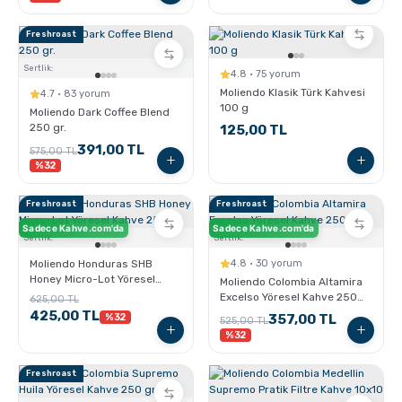
Freshroast
Sertlik:
4.8 · 75 yorum
Moliendo Klasik Türk Kahvesi
4.7 · 83 yorum
100 g
Moliendo Dark Coffee Blend
250 gr.
125,00 TL
391,00 TL
575,00 TL
%32
Freshroast
Freshroast
Sadece Kahve.com'da
Sadece Kahve.com'da
Sertlik:
Sertlik:
Moliendo Honduras SHB
4.8 · 30 yorum
Honey Micro-Lot Yöresel
Moliendo Colombia Altamira
Kahve 250 gr.
Excelso Yöresel Kahve 250
625,00 TL
gr.
425,00 TL
%32
357,00 TL
525,00 TL
%32
Freshroast