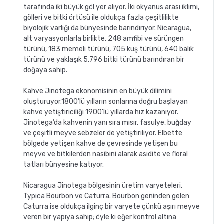
tarafında iki büyük göl yer alıyor. İki okyanus arası iklimi,
gölleri ve bitki örtüsü ile oldukça fazla çeşitlilikte
biyolojik varlığı da bünyesinde barındırıyor. Nicaragua,
alt varyasyonlarla birlikte, 248 amfibi ve sürüngen
türünü, 183 memeli türünü, 705 kuş türünü, 640 balık
türünü ve yaklaşık 5.796 bitki türünü barındıran bir
doğaya sahip.
Kahve Jinotega ekonomisinin en büyük dilimini
oluşturuyor.1800’lü yılların sonlarına doğru başlayan
kahve yetiştiriciliği 1900’lü yıllarda hız kazanıyor.
Jinotega’da kahvenin yanı sıra mısır, fasulye, buğday
ve çeşitli meyve sebzeler de yetiştiriliyor. Elbette
bölgede yetişen kahve de çevresinde yetişen bu
meyve ve bitkilerden nasibini alarak asidite ve floral
tatları bünyesine katıyor.
Nicaragua Jinotega bölgesinin üretim varyeteleri,
Typica Bourbon ve Caturra. Bourbon geninden gelen
Caturra ise oldukça ilginç bir varyete çünkü aşırı meyve
veren bir yapıya sahip; öyle ki eğer kontrol altına