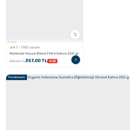
Ristretto - Espresso - Lungo Farkları nelerdir ?
Sertlik:
4.7 · 7.857 yorum
Moliendo House Blend Filtre Kahve 250 gr.
357,00 TL
525,00 TL
%32
Freshroast
Kahve için Süt Köpürtme Yöntemleri