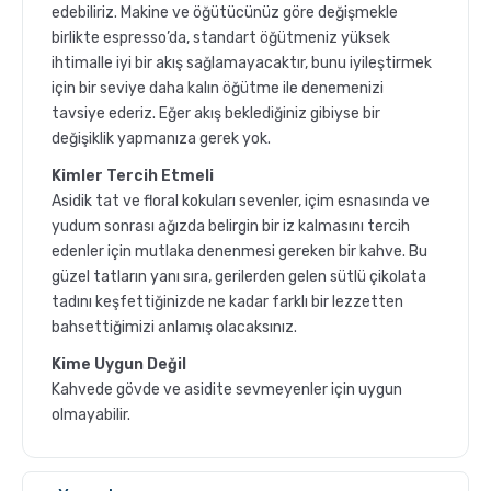
edebiliriz. Makine ve öğütücünüz göre değişmekle
birlikte espresso’da, standart öğütmeniz yüksek
ihtimalle iyi bir akış sağlamayacaktır, bunu iyileştirmek
için bir seviye daha kalın öğütme ile denemenizi
tavsiye ederiz. Eğer akış beklediğiniz gibiyse bir
değişiklik yapmanıza gerek yok.
Kimler Tercih Etmeli
Asidik tat ve floral kokuları sevenler, içim esnasında ve
yudum sonrası ağızda belirgin bir iz kalmasını tercih
edenler için mutlaka denenmesi gereken bir kahve. Bu
güzel tatların yanı sıra, gerilerden gelen sütlü çikolata
tadını keşfettiğinizde ne kadar farklı bir lezzetten
bahsettiğimizi anlamış olacaksınız.
Kime Uygun Değil
Kahvede gövde ve asidite sevmeyenler için uygun
olmayabilir.
GROSCHE Milano Mokapot ile Affogato Nasıl Yapılır ?