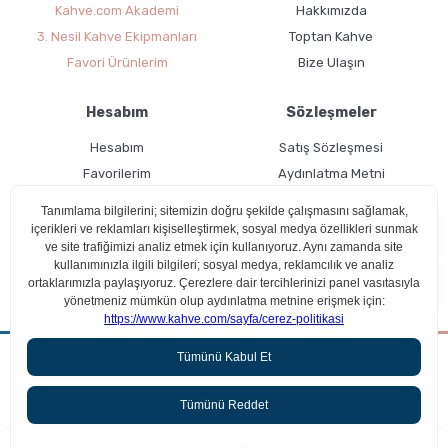
Kahve.com Akademi
Hakkımızda
3. Nesil Kahve Ekipmanları
Toptan Kahve
Favori Ürünlerim
Bize Ulaşın
Hesabım
Sözleşmeler
GROSCHE Chicago Çelik Çay Demleme ve Saklama
Hesabım
Satış Sözleşmesi
Termosu
Favorilerim
Aydınlatma Metni
Kargo Takibi
Teslimat Bilgileri
Ücretsiz Üyelik
Kullanım Koşulları
Aradığın kahveyi beraber bulalım!
Çerez Politikası
Grosche Aberdeen Tritan Demlik Nasıl Kullanılır ?
ideasoft