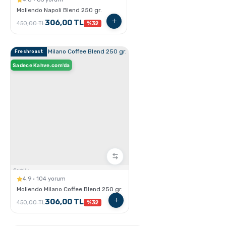
Moliendo Napoli Blend 250 gr.
GROSCHE Milano Moka Pot ile Evde Espresso Nasıl
306,00 TL
450,00 TL
%32
Yapılır ?
Freshroast
Sadece Kahve.com'da
V60 Dripper ile Pour Over Kahve Nasıl Demlenir?
Sertlik:
4.9 · 104 yorum
Moliendo Milano Coffee Blend 250 gr.
306,00 TL
450,00 TL
%32