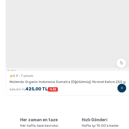
GROSCHE Chicago Demleme Özellikli Termos
Tumbler
Sertlik:
4.9 · 7 yorum
Moliendo Organic Indonesia Sumatra (Öğütülmüş) Yöresel Kahve 250 g
425,00 TL
625,00 TL
%32
GROSCHE Lil Chill İzoleli Çocuk Su Şişesi
Her zaman en taze
Hızlı Gönderi
Her hafta taze kavrulur,
Hafta içi 15:00'a kadar