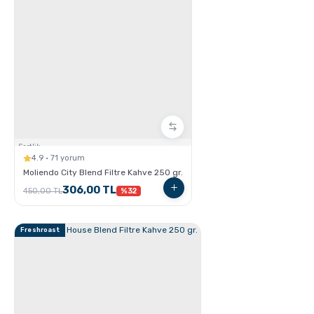
GROSCHE Dublin French Press
Sertlik:
4.9 · 71 yorum
Moliendo City Blend Filtre Kahve 250 gr.
306,00 TL
450,00 TL
%32
Espresso Yapmanın İncelikleri
Freshroast