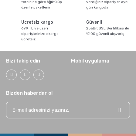
tercihine göre öğütülüp
verdiğiniz siparişler aynı
özenle paketlenir!
gün kargoda
Ücretsiz kargo
Güvenli
699 TL ve üzeri
256Bit SSL Sertifikası ile
siparişlerinizde kargo
%100 güvenli alışveriş
GROSCHE E-Z Latte Çok Amaçlı Köpürtücü nasıl
ücretsiz
Kullanılır ?
Bizi takip edin
Mobil uygulama
Bizden haberdar ol
Latte Nasıl Yapılır ?