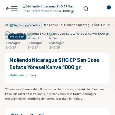
Geri Dön
Geri Dön
Kahve
Ekipman
Anasayfa
Kahve
Filtre Kahve
Moliendo Nicaragua SHG EP San Jo
Bugün
kişi görüntüledi.
Freshroast
Filtre Kahve
Filtreler
Espresso
V60
Moliendo Nicaragua SHG EP San Jose
Estate Yöresel Kahve 1000 gr.
Organik Kahve
Pour Over
Moliendo
ürünleri
Türk Kahvesi
Dripper
Yüksek asiditeye sahip, floral tatları barındıran, hoş kokulu, fresh ve
kalıcı bir after taste’e sahip, her kahveseverin tadım damağını
geliştirmek için mutlaka denemesi gereken bir kahve.
Nespresso Uyumlu Kapsül Kahve
Chemex