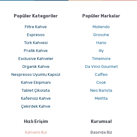
Popüler Kategoriler
Popüler Markalar
Filtre Kahve
Moliendo
Espresso
Grosche
Cortado Nasıl Yapılır ?
Türk Kahvesi
Hario
Pratik Kahve
illy
Exclusive Kahveler
Timemore
Organik Kahve
Da Vinci Gourmet
Nespresso Uyumlu Kapsül
Caffeo
Kahve Ekipmanı
Cook
Tablet Çikolata
Neo Barista
Kafeinsiz Kahve
Melitta
Çekirdek Kahve
Flat White Nasıl Yapılır ?
Hızlı Erişim
Kurumsal
Kahveni Bul
Basında Biz