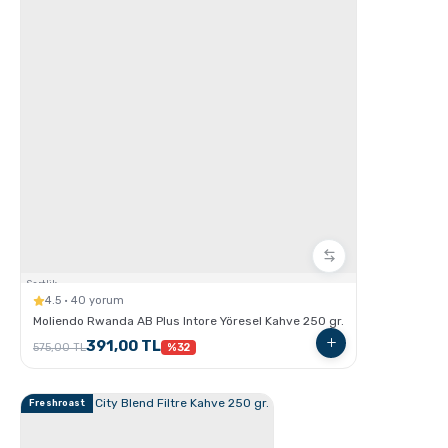
GROSCHE Milano Moka Pot
Sertlik:
GROSCHE Milano Moka pot ile Espresso Nasıl
4.5 · 40 yorum
hazırlanır ?
Moliendo Rwanda AB Plus Intore Yöresel Kahve 250 gr.
391,00 TL
575,00 TL
%32
Freshroast