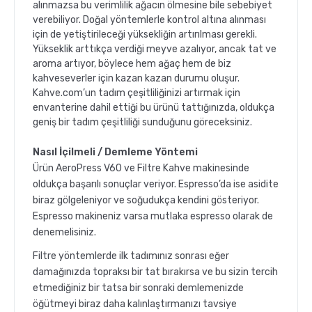
alınmazsa bu verimlilik ağacın ölmesine bile sebebiyet
verebiliyor. Doğal yöntemlerle kontrol altına alınması
için de yetiştirileceği yüksekliğin artırılması gerekli.
Yükseklik arttıkça verdiği meyve azalıyor, ancak tat ve
aroma artıyor, böylece hem ağaç hem de biz
kahveseverler için kazan kazan durumu oluşur.
Kahve.com’un tadım çeşitliliğinizi artırmak için
envanterine dahil ettiği bu ürünü tattığınızda, oldukça
geniş bir tadım çeşitliliği sunduğunu göreceksiniz.
Nasıl İçilmeli / Demleme Yöntemi
Ürün AeroPress V60 ve Filtre Kahve makinesinde
oldukça başarılı sonuçlar veriyor. Espresso’da ise asidite
biraz gölgeleniyor ve soğudukça kendini gösteriyor.
Espresso makineniz varsa mutlaka espresso olarak de
denemelisiniz.
Filtre yöntemlerde ilk tadımınız sonrası eğer
damağınızda topraksı bir tat bırakırsa ve bu sizin tercih
etmediğiniz bir tatsa bir sonraki demlemenizde
öğütmeyi biraz daha kalınlaştırmanızı tavsiye