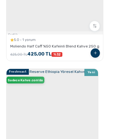
Hangi Demleme İçin Nasıl Kahve Öğütülmeli?
Sertlik:
5.0 · 1 yorum
Moliendo Half Caff %50 Kafeinli Blend Kahve 250 g
425,00 TL
625,00 TL
%32
Freshroast
Yeni
French Press ile Kahve Nasıl Yapılır?
Sadece Kahve.com'da