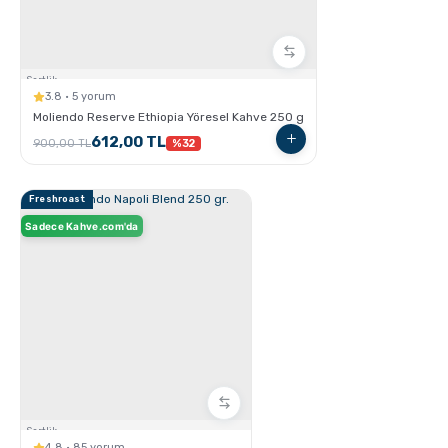
Grosche Milano Çelik Moka Pot
Sertlik:
3.8 · 5 yorum
Moliendo Reserve Ethiopia Yöresel Kahve 250 g
612,00 TL
900,00 TL
%32
Freshroast
Sadece Kahve.com'da
Grosche Bremen Seramik Kahve Öğütücü
Sertlik:
4.8 · 85 yorum