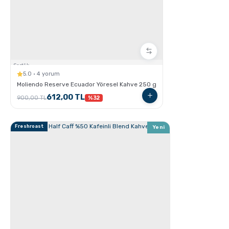
Grosche Milano Moka Pot
Sertlik:
5.0 · 4 yorum
Moliendo Reserve Ecuador Yöresel Kahve 250 g
612,00 TL
900,00 TL
%32
Kahve Nasıl Öğütülür, Nelere Dikkat Edilmeli?
Freshroast
Yeni