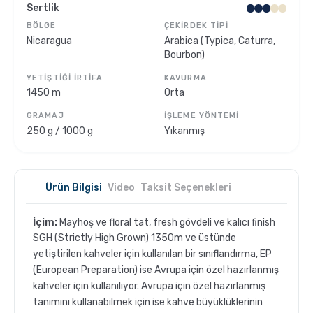
Sertlik
BÖLGE
ÇEKIRDEK TIPI
Sporcu Kahveleri
Nicaragua
Arabica (Typica, Caturra,
Bourbon)
YETIŞTIĞI İRTIFA
KAVURMA
1450 m
Orta
GRAMAJ
İŞLEME YÖNTEMI
250 g / 1000 g
Yıkanmış
Ürün Bilgisi
Video
Taksit Seçenekleri
İçim:
Mayhoş ve floral tat, fresh gövdeli ve kalıcı finish
SGH (Strictly High Grown) 1350m ve üstünde
yetiştirilen kahveler için kullanılan bir sınıflandırma, EP
(European Preparation) ise Avrupa için özel hazırlanmış
kahveler için kullanılıyor. Avrupa için özel hazırlanmış
tanımını kullanabilmek için ise kahve büyüklüklerinin