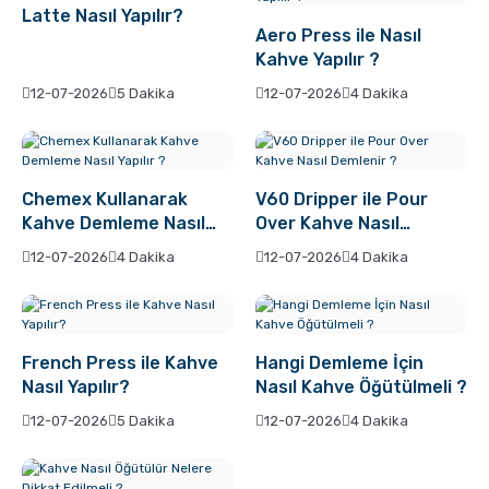
Pratik Filtre Kahve
Moka Pot
Latte Nasıl Yapılır?
Aero Press ile Nasıl
Kahve Yapılır ?
Exclusive Kahveler
Soğuk Kahve Demleme Ekipmanları
12-07-2026
5 Dakika
12-07-2026
4 Dakika
Kafeinsiz Kahveler
Aeropress
Chemex Kullanarak
V60 Dripper ile Pour
Çözünebilir Kahve
Makine Temizleyiciler
Kahve Demleme Nasıl
Over Kahve Nasıl
Yapılır ?
Demlenir ?
12-07-2026
4 Dakika
12-07-2026
4 Dakika
Çekirdek Kahve
Kahve Öğütücüleri
Hindiba Kahvesi
Tartı ve Ölçüler
French Press ile Kahve
Hangi Demleme İçin
Nasıl Yapılır?
Nasıl Kahve Öğütülmeli ?
Öğütülmüş Kahve
Termoslar
12-07-2026
5 Dakika
12-07-2026
4 Dakika
Soğuk Kahve