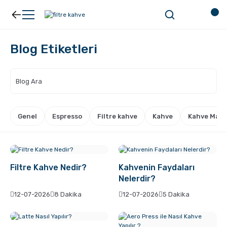
Geri Dön
Geri Dön
Blog Etiketleri
Kahve
Ekipman
Filtre Kahve
Filtreler
Espresso
V60
Genel
Espresso
Filtre kahve
Kahve
Kahve Makin
Organik Kahve
Pour Over
Filtre Kahve Nedir?
Kahvenin Faydaları
Türk Kahvesi
Dripper
Nelerdir?
12-07-2026
8 Dakika
12-07-2026
5 Dakika
Nespresso Uyumlu Kapsül Kahve
Chemex