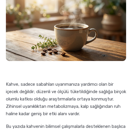
Pratik Filtre Kahve
Moka Pot
Exclusive Kahveler
Soğuk Kahve Demleme Ekipmanları
Kafeinsiz Kahveler
Aeropress
Çözünebilir Kahve
Makine Temizleyiciler
Çekirdek Kahve
Kahve Öğütücüleri
Kahve, sadece sabahları uyanmanıza yardımcı olan bir
içecek değildir; düzenli ve ölçülü tüketildiğinde sağlığa birçok
Hindiba Kahvesi
Tartı ve Ölçüler
olumlu katkısı olduğu araştırmalarla ortaya konmuştur.
Zihinsel uyanıklıktan metabolizmaya, kalp sağlığından ruh
Öğütülmüş Kahve
Termoslar
haline kadar geniş bir etki alanı vardır.
Bu yazıda kahvenin bilimsel çalışmalarla desteklenen başlıca
Soğuk Kahve