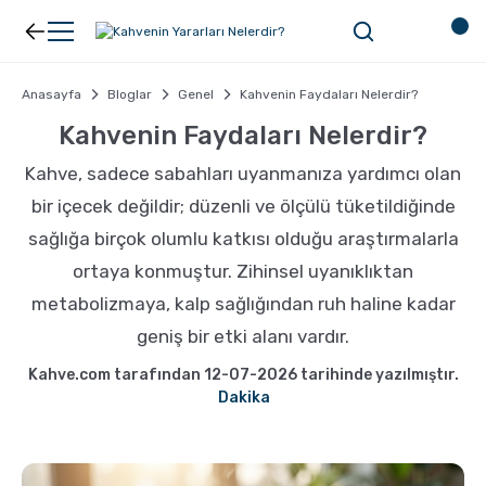
Geri Dön
Geri Dön
Anasayfa
Bloglar
Genel
Kahvenin Faydaları Nelerdir?
Kahve
Ekipman
Kahvenin Faydaları Nelerdir?
Kahve, sadece sabahları uyanmanıza yardımcı olan
Filtre Kahve
Filtreler
bir içecek değildir; düzenli ve ölçülü tüketildiğinde
sağlığa birçok olumlu katkısı olduğu araştırmalarla
Espresso
V60
ortaya konmuştur. Zihinsel uyanıklıktan
metabolizmaya, kalp sağlığından ruh haline kadar
Organik Kahve
Pour Over
geniş bir etki alanı vardır.
Türk Kahvesi
Dripper
Kahve.com tarafından 12-07-2026 tarihinde yazılmıştır.
Dakika
Nespresso Uyumlu Kapsül Kahve
Chemex