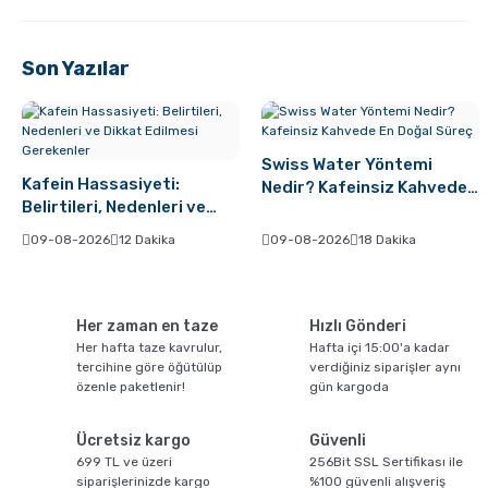
Son Yazılar
Swiss Water Yöntemi
Kafein Hassasiyeti:
Nedir? Kafeinsiz Kahvede
Belirtileri, Nedenleri ve
En Doğal Süreç
Dikkat Edilmesi Gerekenler
09-08-2026
12 Dakika
09-08-2026
18 Dakika
Her zaman en taze
Hızlı Gönderi
Her hafta taze kavrulur,
Hafta içi 15:00'a kadar
tercihine göre öğütülüp
verdiğiniz siparişler aynı
özenle paketlenir!
gün kargoda
Ücretsiz kargo
Güvenli
699 TL ve üzeri
256Bit SSL Sertifikası ile
siparişlerinizde kargo
%100 güvenli alışveriş