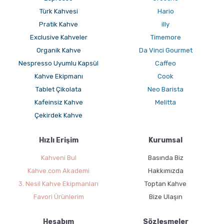
Türk Kahvesi
Hario
Pratik Kahve
illy
Exclusive Kahveler
Timemore
Organik Kahve
Da Vinci Gourmet
Nespresso Uyumlu Kapsül
Caffeo
Kahve Ekipmanı
Cook
Tablet Çikolata
Neo Barista
Kafeinsiz Kahve
Melitta
Çekirdek Kahve
Hızlı Erişim
Kurumsal
Kahveni Bul
Basında Biz
Kahve.com Akademi
Hakkımızda
3. Nesil Kahve Ekipmanları
Toptan Kahve
Favori Ürünlerim
Bize Ulaşın
Hesabım
Sözleşmeler