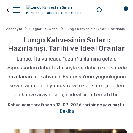
Geri Dön
Geri Dön
Kahve
Ekipman
Anasayfa
Bloglar
Genel
Lungo Kahvesinin Sırları: Hazırlanışı, Tar
Lungo Kahvesinin Sırları:
Hazırlanışı, Tarihi ve İdeal Oranlar
Filtre Kahve
Filtreler
Lungo, İtalyancada "uzun" anlamına gelen,
Espresso
V60
espressodan daha fazla suyla ve daha uzun sürede
hazırlanan bir kahvedir. Espresso'nun yoğunluğunu
Organik Kahve
Pour Over
seven ama daha yumuşak ve uzun süre içilebilen
bir kahve arayanlar için ideal bir alternatiftir.
Türk Kahvesi
Dripper
Kahve.com tarafından 12-07-2026 tarihinde yazılmıştır.
Dakika
Nespresso Uyumlu Kapsül Kahve
Chemex