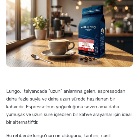
Pratik Filtre Kahve
Moka Pot
Exclusive Kahveler
Soğuk Kahve Demleme Ekipmanları
Kafeinsiz Kahveler
Aeropress
Çözünebilir Kahve
Makine Temizleyiciler
Çekirdek Kahve
Kahve Öğütücüleri
Lungo, İtalyancada "uzun" anlamına gelen, espressodan
Hindiba Kahvesi
Tartı ve Ölçüler
daha fazla suyla ve daha uzun sürede hazırlanan bir
kahvedir. Espresso'nun yoğunluğunu seven ama daha
yumuşak ve uzun süre içilebilen bir kahve arayanlar için ideal
Öğütülmüş Kahve
Termoslar
bir alternatiftir.
Soğuk Kahve
Bu rehberde lungo'nun ne olduğunu, tarihini, nasıl