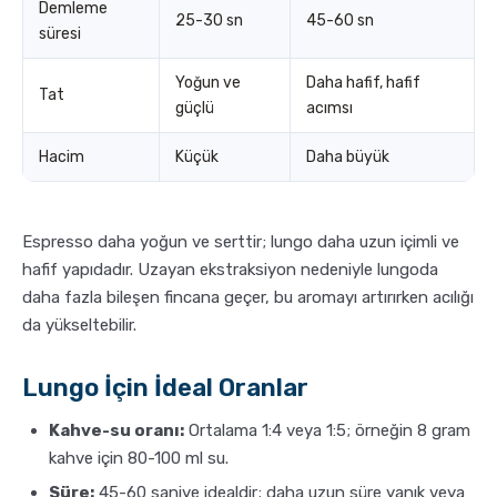
Demleme
25-30 sn
45-60 sn
süresi
Yoğun ve
Daha hafif, hafif
Tat
güçlü
acımsı
Hacim
Küçük
Daha büyük
Espresso daha yoğun ve serttir; lungo daha uzun içimli ve
hafif yapıdadır. Uzayan ekstraksiyon nedeniyle lungoda
daha fazla bileşen fincana geçer, bu aromayı artırırken acılığı
da yükseltebilir.
Lungo İçin İdeal Oranlar
Kahve-su oranı:
Ortalama 1:4 veya 1:5; örneğin 8 gram
kahve için 80-100 ml su.
Süre:
45-60 saniye idealdir; daha uzun süre yanık veya