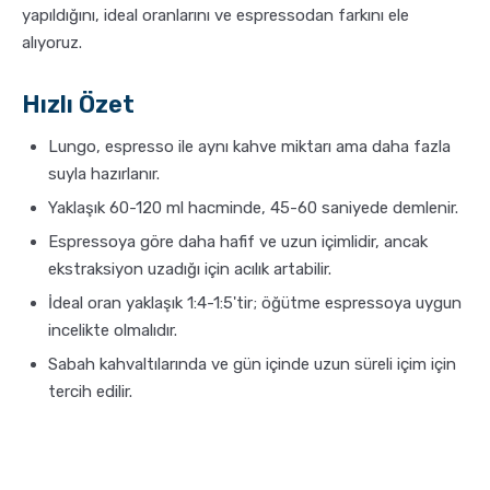
yapıldığını, ideal oranlarını ve espressodan farkını ele
alıyoruz.
Sporcu Kahveleri
Hızlı Özet
Lungo, espresso ile aynı kahve miktarı ama daha fazla
suyla hazırlanır.
Yaklaşık 60-120 ml hacminde, 45-60 saniyede demlenir.
Espressoya göre daha hafif ve uzun içimlidir, ancak
ekstraksiyon uzadığı için acılık artabilir.
İdeal oran yaklaşık 1:4-1:5'tir; öğütme espressoya uygun
incelikte olmalıdır.
Sabah kahvaltılarında ve gün içinde uzun süreli içim için
tercih edilir.