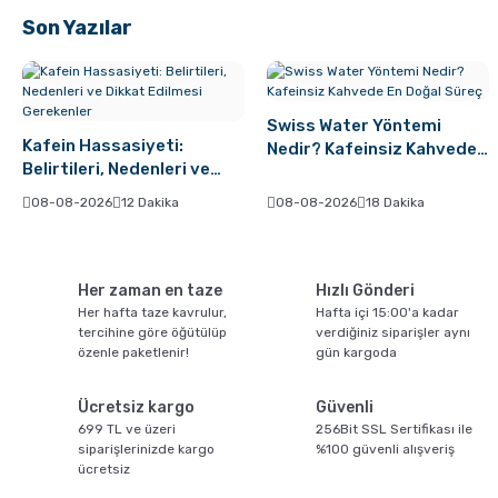
Son Yazılar
Swiss Water Yöntemi
Kafein Hassasiyeti:
Nedir? Kafeinsiz Kahvede
Belirtileri, Nedenleri ve
En Doğal Süreç
Dikkat Edilmesi Gerekenler
08-08-2026
12 Dakika
08-08-2026
18 Dakika
Her zaman en taze
Hızlı Gönderi
Her hafta taze kavrulur,
Hafta içi 15:00'a kadar
tercihine göre öğütülüp
verdiğiniz siparişler aynı
özenle paketlenir!
gün kargoda
Ücretsiz kargo
Güvenli
699 TL ve üzeri
256Bit SSL Sertifikası ile
siparişlerinizde kargo
%100 güvenli alışveriş
ücretsiz