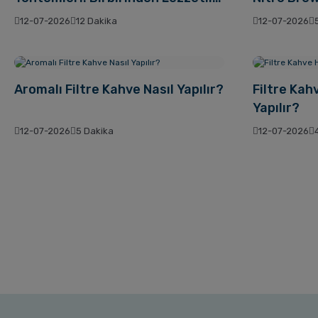
16 Farklı Soğuk Kahve Tarifi
12-07-2026
12 Dakika
12-07-2026
Aromalı Filtre Kahve Nasıl Yapılır?
Filtre Kah
Yapılır?
12-07-2026
5 Dakika
12-07-2026