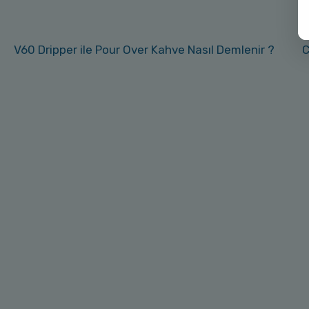
V60 Dripper ile Pour Over Kahve Nasıl Demlenir ?
C