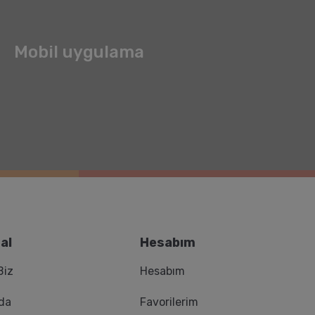
Mobil uygulama
al
Hesabım
Biz
Hesabım
da
Favorilerim