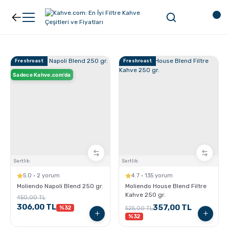
Geri Dön
Geri Dön
Kahve
Ekipman
Freshroast
Freshroast
Sadece Kahve.com'da
Filtre Kahve
Filtreler
Espresso
V60
Organik Kahve
Pour Over
Sertlik:
Sertlik:
Türk Kahvesi
Dripper
5.0 · 2 yorum
4.7 · 135 yorum
Moliendo Napoli Blend 250 gr.
Moliendo House Blend Filtre
Kahve 250 gr.
450,00 TL
Nespresso Uyumlu Kapsül Kahve
Chemex
306,00 TL
357,00 TL
%32
525,00 TL
%32