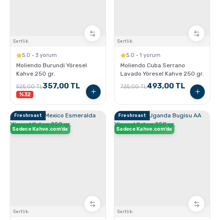
Sertlik:
Sertlik:
5.0 · 3 yorum
5.0 · 1 yorum
Moliendo Burundi Yöresel
Moliendo Cuba Serrano
Kahve 250 gr.
Lavado Yöresel Kahve 250 gr.
357,00 TL
493,00 TL
525,00 TL
725,00 TL
%32
Freshroast
Freshroast
Sadece Kahve.com'da
Sadece Kahve.com'da
Sertlik:
Sertlik: