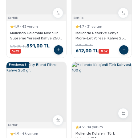
Sertlik:
Sertlik:
4.9 · 43 yorum
4.7 · 31 yorum
Moliendo Colombia Medellin
Moliendo Reserve Kenya
Supremo Yöresel Kahve 250
Micro-Lot Yöresel Kahve 250
gr.
gr.
391,00 TL
900,00 TL
575,00 TL
612,00 TL
%32
%32
Freshroast
Sertlik:
4.9 · 14 yorum
Moliendo Kolajenli Türk
4.9 · 46 yorum