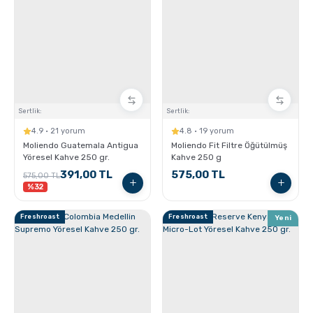
Sertlik:
Sertlik:
4.9 · 21 yorum
4.8 · 19 yorum
Moliendo Guatemala Antigua
Moliendo Fit Filtre Öğütülmüş
Yöresel Kahve 250 gr.
Kahve 250 g
391,00 TL
575,00 TL
575,00 TL
%32
Freshroast
Freshroast
Yeni