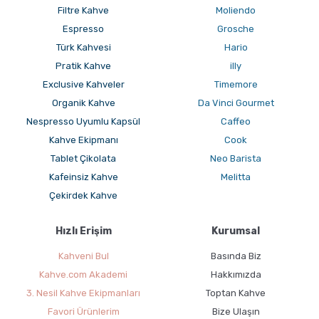
Filtre Kahve
Moliendo
Espresso
Grosche
Türk Kahvesi
Hario
Pratik Kahve
illy
Exclusive Kahveler
Timemore
Organik Kahve
Da Vinci Gourmet
Nespresso Uyumlu Kapsül
Caffeo
Kahve Ekipmanı
Cook
Tablet Çikolata
Neo Barista
Kafeinsiz Kahve
Melitta
Çekirdek Kahve
Hızlı Erişim
Kurumsal
Kahveni Bul
Basında Biz
Kahve.com Akademi
Hakkımızda
3. Nesil Kahve Ekipmanları
Toptan Kahve
Favori Ürünlerim
Bize Ulaşın