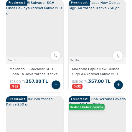
Freshroast
Freshroast
Sertlik:
Sertlik:
Moliendo El Salvador SGH
Moliendo Papua New Guinea
Finca La Joya Yöresel Kahve
Sigri AA Yöresel Kahve 250
250 gr.
gr.
357,00 TL
357,00 TL
525,00 TL
525,00 TL
%32
%32
Freshroast
Freshroast
Sadece Kahve.com'da