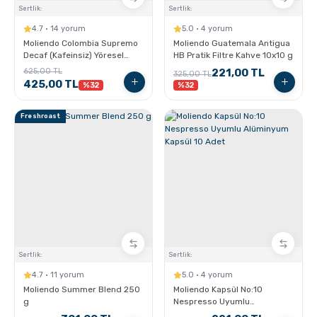
Sertlik:
Sertlik:
4.7 · 14 yorum
5.0 · 4 yorum
Moliendo Colombia Supremo
Moliendo Guatemala Antigua
Decaf (Kafeinsiz) Yöresel
HB Pratik Filtre Kahve 10x10 g
Kahve 250 gr.
625,00 TL
221,00 TL
325,00 TL
425,00 TL
%32
%32
Freshroast
Sertlik:
Sertlik:
4.7 · 11 yorum
5.0 · 4 yorum
Moliendo Summer Blend 250
Moliendo Kapsül No:10
g
Nespresso Uyumlu
Alüminyum Kapsül 10 Adet