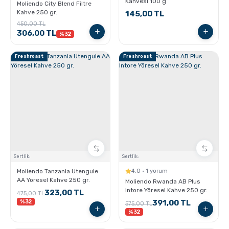
Kahvesi 100 g
Moliendo City Blend Filtre
Kahve 250 gr.
145,00 TL
450,00 TL
306,00 TL
%32
Freshroast
Freshroast
Sertlik:
Sertlik:
Moliendo Tanzania Utengule
4.0 · 1 yorum
AA Yöresel Kahve 250 gr.
Moliendo Rwanda AB Plus
Intore Yöresel Kahve 250 gr.
323,00 TL
475,00 TL
%32
391,00 TL
575,00 TL
%32