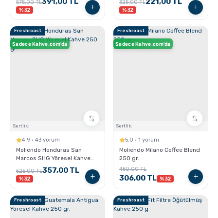
391,00 TL
221,00 TL
575,00 TL
325,00 TL
%32
%32
Freshroast
Freshroast
Sadece Kahve.com'da
Sadece Kahve.com'da
Sertlik:
Sertlik:
4.9 · 43 yorum
5.0 · 1 yorum
Moliendo Honduras San
Moliendo Milano Coffee Blend
Marcos SHG Yöresel Kahve
250 gr.
250 gr.
357,00 TL
450,00 TL
525,00 TL
306,00 TL
%32
%32
Freshroast
Freshroast