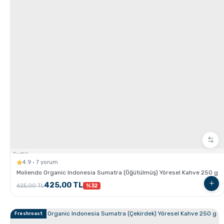
Hangi Demleme İçin Nasıl Kahve Öğütülmeli?
French Press ile Kahve Nasıl Yapılır?
Sertlik:
4.9 · 7 yorum
Moliendo Organic Indonesia Sumatra (Öğütülmüş) Yöresel Kahve 250 g
425,00 TL
625,00 TL
%32
Freshroast