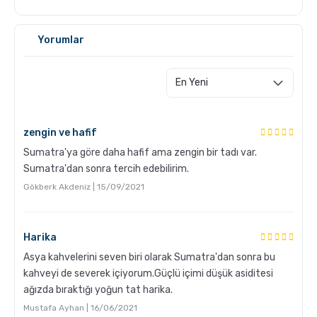
GROSCHE Milano Mokapot ile Affogato Nasıl Yapılır ?
Yorumlar
zengin ve hafif
Sumatra'ya göre daha hafif ama zengin bir tadı var.
Sumatra'dan sonra tercih edebilirim.
Gökberk Akdeniz | 15/09/2021
Grosche Aberdeen Tritan Demlik Nasıl Temizlenir?
Harika
Asya kahvelerini seven biri olarak Sumatra'dan sonra bu
kahveyi de severek içiyorum.Güçlü içimi düşük asiditesi
ağızda bıraktığı yoğun tat harika.
Mustafa Ayhan | 16/06/2021