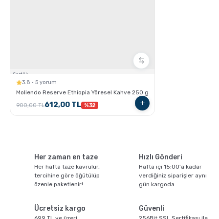
Sertlik:
3.8 · 5 yorum
Cortado Nasıl Yapılır ?
Moliendo Reserve Ethiopia Yöresel Kahve 250 g
612,00 TL
900,00 TL
%32
Her zaman en taze
Hızlı Gönderi
Her hafta taze kavrulur,
Hafta içi 15:00'a kadar
tercihine göre öğütülüp
verdiğiniz siparişler aynı
özenle paketlenir!
gün kargoda
Flat White Nasıl Yapılır ?
Ücretsiz kargo
Güvenli
699 TL ve üzeri
256Bit SSL Sertifikası ile