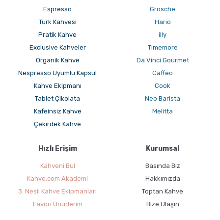
Espresso
Grosche
Türk Kahvesi
Hario
Pratik Kahve
illy
Exclusive Kahveler
Timemore
Organik Kahve
Da Vinci Gourmet
Nespresso Uyumlu Kapsül
Caffeo
Kahve Ekipmanı
Cook
Tablet Çikolata
Neo Barista
GROSCHE French Press'ler ile Cold Brew Nasıl
Hazırlanır ?
Kafeinsiz Kahve
Melitta
Çekirdek Kahve
Hızlı Erişim
Kurumsal
Kahveni Bul
Basında Biz
Kahve.com Akademi
Hakkımızda
3. Nesil Kahve Ekipmanları
Toptan Kahve
Favori Ürünlerim
Bize Ulaşın
Moliendo Pratik Kahve Nasıl Hazırlanır ?