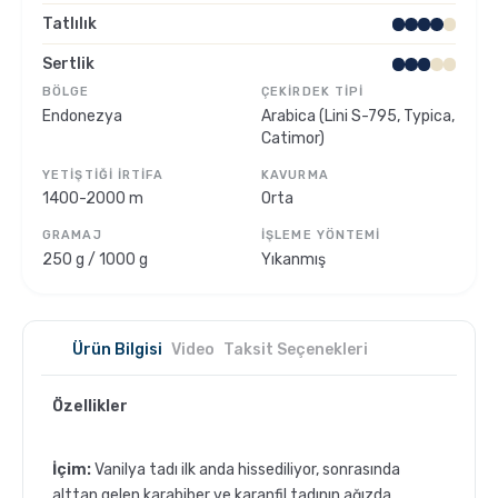
Tatlılık
Sporcu Kahveleri
Sertlik
BÖLGE
ÇEKIRDEK TIPI
Endonezya
Arabica (Lini S-795, Typica,
Catimor)
YETIŞTIĞI İRTIFA
KAVURMA
1400-2000 m
Orta
GRAMAJ
İŞLEME YÖNTEMI
250 g / 1000 g
Yıkanmış
Ürün Bilgisi
Video
Taksit Seçenekleri
Özellikler
İçim:
Vanilya tadı ilk anda hissediliyor, sonrasında
alttan gelen karabiber ve karanfil tadının ağızda