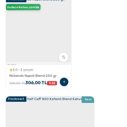
Sadece Kahve.com'da
Ristretto - Espresso - Lungo Farkları nelerdir ?
Sertlik:
5.0 · 2 yorum
Moliendo Napoli Blend 250 gr.
306,00 TL
450,00 TL
%32
Freshroast
Yeni
Kahve için Süt Köpürtme Yöntemleri