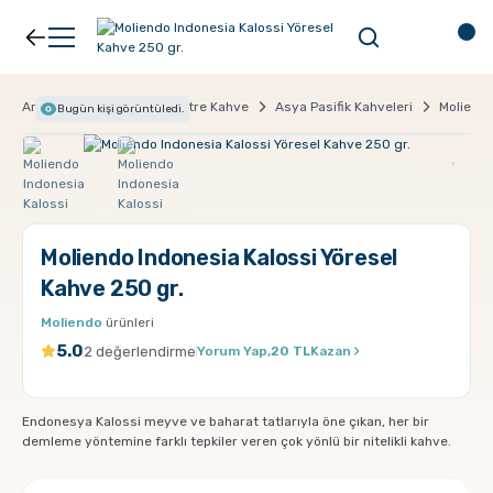
Geri Dön
Geri Dön
Kahve
Ekipman
Anasayfa
Kahve
Filtre Kahve
Asya Pasifik Kahveleri
Moliendo
Bugün
kişi görüntüledi.
Filtre Kahve
Filtreler
Espresso
V60
Moliendo Indonesia Kalossi Yöresel
Kahve 250 gr.
Organik Kahve
Pour Over
Moliendo
ürünleri
5.0
2 değerlendirme
Yorum Yap,
20 TL
Kazan
Türk Kahvesi
Dripper
Endonesya Kalossi meyve ve baharat tatlarıyla öne çıkan, her bir
Nespresso Uyumlu Kapsül Kahve
Chemex
demleme yöntemine farklı tepkiler veren çok yönlü bir nitelikli kahve.