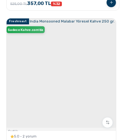
357,00 TL
525,00 TL
%32
Freshroast
Sadece Kahve.com'da
GROSCHE Milano Moka Pot
GROSCHE Milano Moka pot ile Espresso Nasıl
hazırlanır ?
Sertlik:
5.0 · 2 yorum