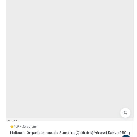
Grosche Milano Çelik Moka Pot
Grosche Bremen Seramik Kahve Öğütücü
Sertlik:
4.9 · 35 yorum
Moliendo Organic Indonesia Sumatra (Çekirdek) Yöresel Kahve 250 g