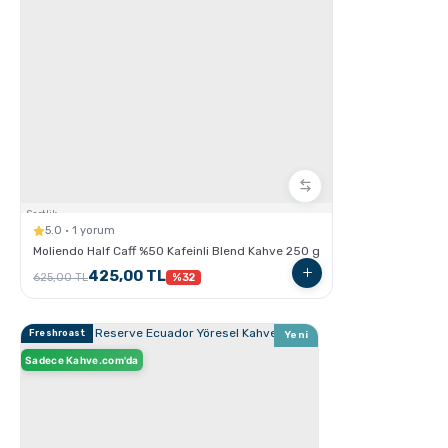
GROSCHE Chicago Demleme Özellikli Termos
Tumbler
Sertlik:
5.0 · 1 yorum
Moliendo Half Caff %50 Kafeinli Blend Kahve 250 g
425,00 TL
625,00 TL
%32
Freshroast
Yeni
Sadece Kahve.com'da
GROSCHE Lil Chill İzoleli Çocuk Su Şişesi