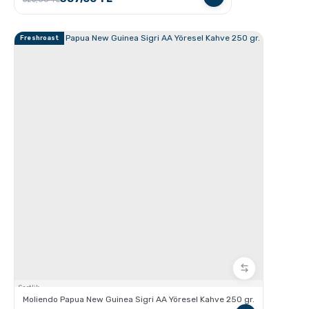
Freshroast
Chemex kullanarak kahve demleme nasıl yapılır?
Aero Press ile Nasıl Kahve Yapılır?
Sertlik:
Moliendo Papua New Guinea Sigri AA Yöresel Kahve 250 gr.