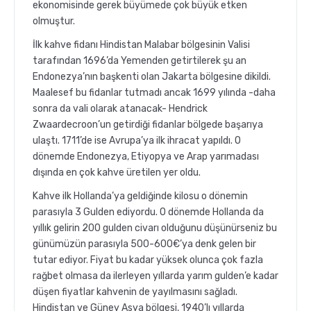
ekonomisinde gerek büyümede çok büyük etken
olmuştur.
İlk kahve fidanı Hindistan Malabar bölgesinin Valisi
tarafından 1696’da Yemenden getirtilerek şu an
Endonezya’nın başkenti olan Jakarta bölgesine dikildi.
Maalesef bu fidanlar tutmadı ancak 1699 yılında -daha
sonra da vali olarak atanacak- Hendrick
Zwaardecroon’un getirdiği fidanlar bölgede başarıya
ulaştı. 1711’de ise Avrupa’ya ilk ihracat yapıldı. O
dönemde Endonezya, Etiyopya ve Arap yarımadası
dışında en çok kahve üretilen yer oldu.
Kahve ilk Hollanda’ya geldiğinde kilosu o dönemin
parasıyla 3 Gulden ediyordu. O dönemde Hollanda da
yıllık gelirin 200 gulden civarı olduğunu düşünürseniz bu
günümüzün parasıyla 500-600€’ya denk gelen bir
tutar ediyor. Fiyat bu kadar yüksek olunca çok fazla
rağbet olmasa da ilerleyen yıllarda yarım gulden’e kadar
düşen fiyatlar kahvenin de yayılmasını sağladı.
Hindistan ve Güney Asya bölgesi, 1940’lı yıllarda