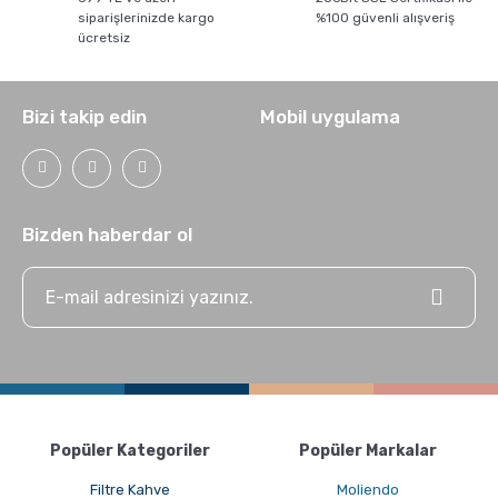
siparişlerinizde kargo
%100 güvenli alışveriş
ücretsiz
Bizi takip edin
Mobil uygulama
GROSCHE Chicago Çelik Çay Demleme ve Saklama
Termosu
Bizden haberdar ol
Popüler Kategoriler
Popüler Markalar
Grosche Aberdeen Tritan Demlik Nasıl Kullanılır ?
Filtre Kahve
Moliendo