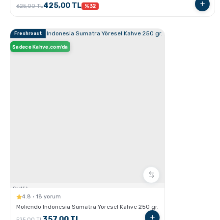
425,00 TL
625,00 TL
%32
Freshroast
GROSCHE Milano Moka Pot ile Evde Espresso Nasıl
Sadece Kahve.com'da
Yapılır ?
V60 Dripper ile Pour Over Kahve Nasıl Demlenir?
Sertlik:
4.8 · 18 yorum
Moliendo Indonesia Sumatra Yöresel Kahve 250 gr.
357,00 TL
525,00 TL