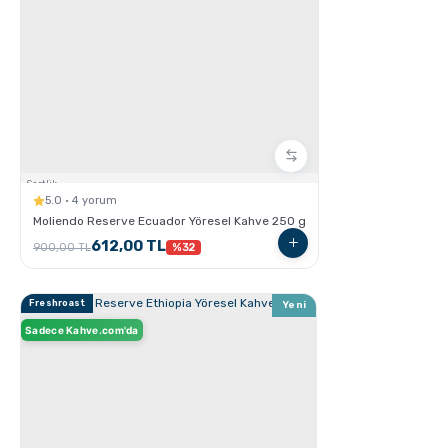
GROSCHE E-Z Latte Çok Amaçlı Köpürtücü nasıl
Kullanılır ?
Sertlik:
5.0 · 4 yorum
Moliendo Reserve Ecuador Yöresel Kahve 250 g
612,00 TL
900,00 TL
%32
Freshroast
Yeni
Sadece Kahve.com'da
Latte Nasıl Yapılır ?