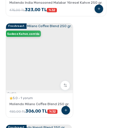
Moliendo India Monsooned Malabar Yöresel Kahve 250 gr.
323,00 TL
475,00 TL
%32
Freshroast
Sadece Kahve.com'da
GROSCHE Dublin French Press
Sertlik:
5.0 · 1 yorum
Espresso Yapmanın İncelikleri
Moliendo Milano Coffee Blend 250 gr.
306,00 TL
450,00 TL
%32
Freshroast