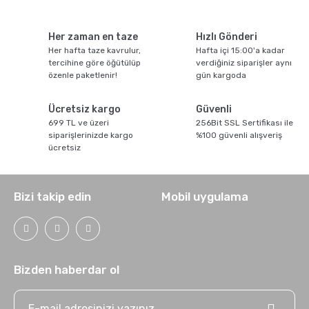
Her zaman en taze
Hızlı Gönderi
Her hafta taze kavrulur,
Hafta içi 15:00'a kadar
tercihine göre öğütülüp
verdiğiniz siparişler aynı
özenle paketlenir!
gün kargoda
Ücretsiz kargo
Güvenli
699 TL ve üzeri
256Bit SSL Sertifikası ile
siparişlerinizde kargo
%100 güvenli alışveriş
ücretsiz
Bizi takip edin
Mobil uygulama
Bizden haberdar ol