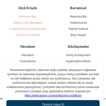
Hızlı Erişim
Kurumsal
Kahveni Bul
Basında Biz
Kahve.com Akademi
Hakkımızda
3. Nesil Kahve Ekipmanları
Toptan Kahve
Favori Ürünlerim
Bize Ulaşın
Hesabım
Sözleşmeler
Hesabım
Satış Sözleşmesi
Favorilerim
Aydınlatma Metni
Kargo Takibi
Teslimat Bilgileri
Ücretsiz Üyelik
Kullanım Koşulları
Çerez Politikası
Aradığın kahveyi beraber bulalım!