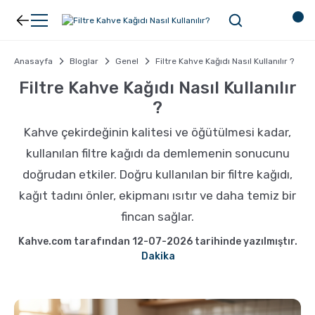
Geri Dön
Geri Dön
Anasayfa
Bloglar
Genel
Filtre Kahve Kağıdı Nasıl Kullanılır ?
Kahve
Ekipman
Filtre Kahve Kağıdı Nasıl Kullanılır
?
Filtre Kahve
Filtreler
Kahve çekirdeğinin kalitesi ve öğütülmesi kadar,
kullanılan filtre kağıdı da demlemenin sonucunu
Espresso
V60
doğrudan etkiler. Doğru kullanılan bir filtre kağıdı,
kağıt tadını önler, ekipmanı ısıtır ve daha temiz bir
Organik Kahve
Pour Over
fincan sağlar.
Türk Kahvesi
Dripper
Kahve.com tarafından 12-07-2026 tarihinde yazılmıştır.
Dakika
Nespresso Uyumlu Kapsül Kahve
Chemex