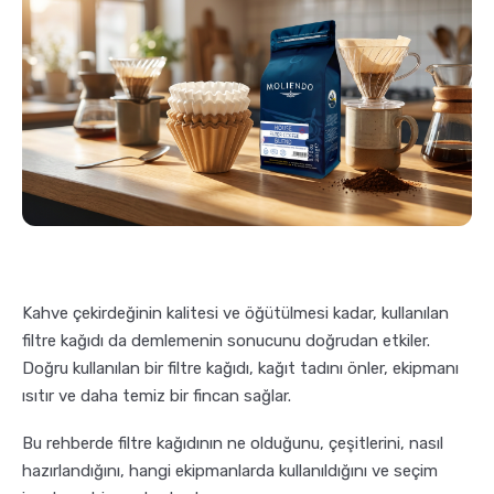
Pratik Filtre Kahve
Moka Pot
Exclusive Kahveler
Soğuk Kahve Demleme Ekipmanları
Kafeinsiz Kahveler
Aeropress
Çözünebilir Kahve
Makine Temizleyiciler
Çekirdek Kahve
Kahve Öğütücüleri
Kahve çekirdeğinin kalitesi ve öğütülmesi kadar, kullanılan
filtre kağıdı da demlemenin sonucunu doğrudan etkiler.
Hindiba Kahvesi
Tartı ve Ölçüler
Doğru kullanılan bir filtre kağıdı, kağıt tadını önler, ekipmanı
ısıtır ve daha temiz bir fincan sağlar.
Öğütülmüş Kahve
Termoslar
Bu rehberde filtre kağıdının ne olduğunu, çeşitlerini, nasıl
hazırlandığını, hangi ekipmanlarda kullanıldığını ve seçim
Soğuk Kahve