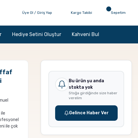
Üye Ol / Giriş Yap
Kargo Takibi
Sepetim
r
Hediye Setini Oluştur
Kahveni Bul
ffaf
i
Bu ürün şu anda
stokta yok
Stoğa girdiğinde size haber
verelim
nuel
Gelince Haber Ver
ile
rofesyonel
ni ile çok