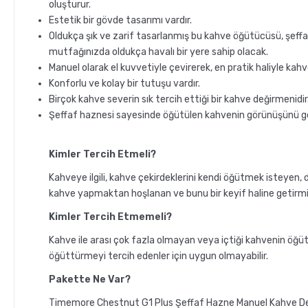
oluşturur.
Estetik bir gövde tasarımı vardır.
Oldukça şık ve zarif tasarlanmış bu kahve öğütücüsü, şeffa
mutfağınızda oldukça havalı bir yere sahip olacak.
Manuel olarak el kuvvetiyle çevirerek, en pratik haliyle kahve
Konforlu ve kolay bir tutuşu vardır.
Birçok kahve severin sık tercih ettiği bir kahve değirmenidir
Şeffaf haznesi sayesinde öğütülen kahvenin görünüşünü gör
Kimler Tercih Etmeli?
Kahveye ilgili, kahve çekirdeklerini kendi öğütmek isteyen
kahve yapmaktan hoşlanan ve bunu bir keyif haline getirmi
Kimler Tercih Etmemeli?
Kahve ile arası çok fazla olmayan veya içtiği kahvenin öğ
öğüttürmeyi tercih edenler için uygun olmayabilir.
Pakette Ne Var?
Timemore Chestnut G1 Plus Şeffaf Hazne Manuel Kahve D