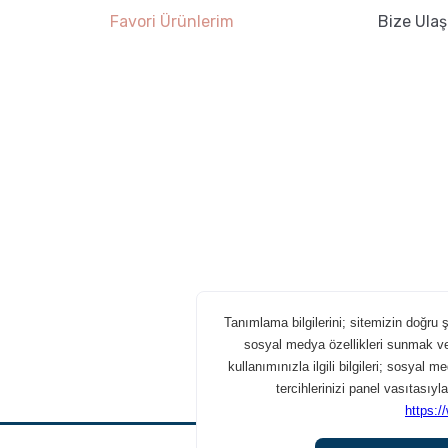
Favori Ürünlerim
Bize Ulaş
pot
GROSCHE Dublin French
Press
 -
Kahve için Süt Köpürtme
r ?
Yöntemleri
5.0 · 12 yorum
COOK Premium Filtre Kahve Kağıdı - Ebat 4
129,95 TL