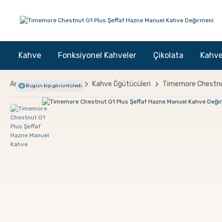
Kahve
Fonksiyonel Kahveler
Çikolata
Kahve
Anasayfa
Ekipman
Kahve Öğütücüleri
Timemore Chestnut
Bugün
kişi görüntüledi.