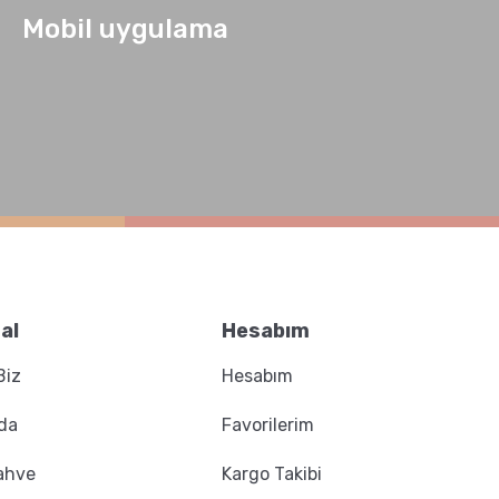
Mobil uygulama
rmeni Compact N
al
Hesabım
Biz
Hesabım
Hario Polaris Kahve Tartısı Siyah
da
Favorilerim
5.900,00 TL
ahve
Kargo Takibi