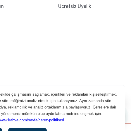
ın
Ücretsiz Üyelik
Aradığın kahveyi beraber bulalım!