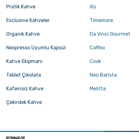
Pratik Kahve
illy
Exclusive Kahveler
Timemore
GROSCHE Milano Moka Pot
GROSCHE Milano Moka 
ile Espresso Nasıl
Organik Kahve
Da Vinci Gourmet
hazırlanır ?
Nespresso Uyumlu Kapsül
Caffeo
Kahve Ekipmanı
Cook
5.0 · 2 yorum
Siyah Seramik Mug
Tablet Çikolata
Neo Barista
334,82 TL
Kafeinsiz Kahve
Melitta
Espresso Yapmanın
Ristretto - Espresso
Hario V60 02 Kahve Demleme Seti Gri
Çekirdek Kahve
İncelikleri
Lungo Farkları nelerdi
2.250,00 TL