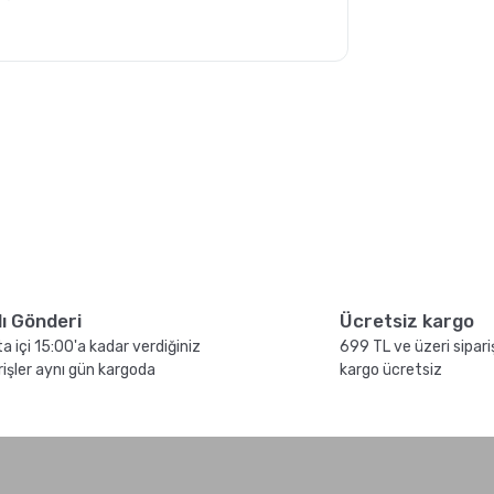
tan
Grosche Milano Moka Pot
ir?
sıl
French Press ile Kahve
lı Gönderi
Ücretsiz kargo
Nasıl Yapılır?
a içi 15:00'a kadar verdiğiniz
699 TL ve üzeri sipari
rişler aynı gün kargoda
kargo ücretsiz