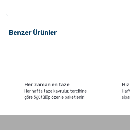
GROSCHE Milano Mokapot
Grosche Aberdeen Tri
ile Affogato Nasıl Yapılır ?
Demlik Nasıl Temizlen
Benzer Ürünler
Kahve Nasıl Öğütülür,
Hangi Demleme İçin Na
Her zaman en taze
Hız
Nelere Dikkat Edilmeli?
Kahve Öğütülmeli?
Her hafta taze kavrulur, tercihine
Haft
göre öğütülüp özenle paketlenir!
sipa