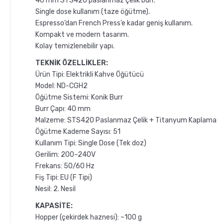
40 mm STS420 paslanmaz çelik burr.
Single dose kullanım (taze öğütme).
Espresso’dan French Press’e kadar geniş kullanım.
Kompakt ve modern tasarım.
Kolay temizlenebilir yapı.
TEKNİK ÖZELLİKLER:
Ürün Tipi: Elektrikli Kahve Öğütücü
Model: ND-CGH2
Öğütme Sistemi: Konik Burr
Burr Çapı: 40 mm
Malzeme: STS420 Paslanmaz Çelik + Titanyum Kaplama
Öğütme Kademe Sayısı: 51
Kullanım Tipi: Single Dose (Tek doz)
Gerilim: 200–240V
Frekans: 50/60 Hz
Fiş Tipi: EU (F Tipi)
Nesil: 2. Nesil
KAPASİTE:
Hopper (çekirdek haznesi): ~100 g