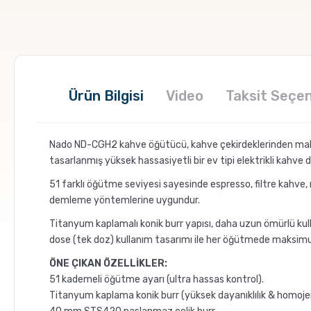
Ürün Bilgisi
Video
Taksit Seçen
Nado ND-CGH2 kahve öğütücü, kahve çekirdeklerinden mak
tasarlanmış yüksek hassasiyetli bir ev tipi elektrikli kahve 
51 farklı öğütme seviyesi sayesinde espresso, filtre kahve
demleme yöntemlerine uygundur.
Titanyum kaplamalı konik burr yapısı, daha uzun ömürlü ku
dose (tek doz) kullanım tasarımı ile her öğütmede maksimum
ÖNE ÇIKAN ÖZELLİKLER:
51 kademeli öğütme ayarı (ultra hassas kontrol).
Titanyum kaplama konik burr (yüksek dayanıklılık & homoj