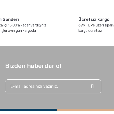
sıl
French Press ile Kahve
lı Gönderi
Ücretsiz kargo
Nasıl Yapılır?
a içi 15:00'a kadar verdiğiniz
699 TL ve üzeri sipari
rişler aynı gün kargoda
kargo ücretsiz
Bizden haberdar ol
Hario Yalıtımlı Servis Sürahisi
rikli Kahve Değirmeni Compact N
3.900,00 TL
L
mik
GROSCHE Milano Moka Pot
ile Evde Espresso Nasıl
Yapılır ?