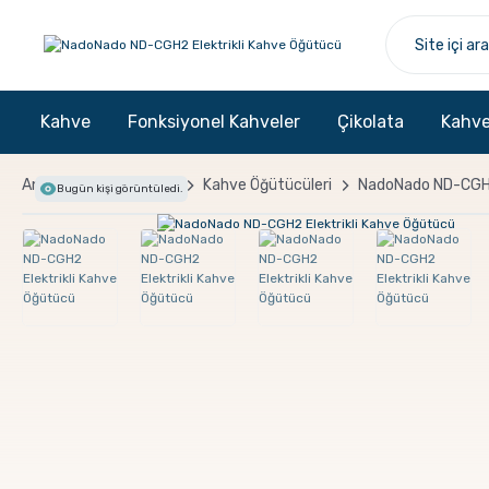
Kahve
Fonksiyonel Kahveler
Çikolata
Kahve
Anasayfa
Ekipman
Kahve Öğütücüleri
NadoNado ND-CGH2
Bugün
kişi görüntüledi.