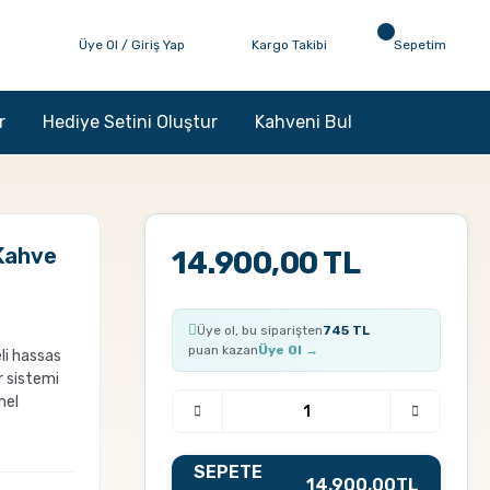
Üye Ol / Giriş Yap
Kargo Takibi
Sepetim
r
Hediye Setini Oluştur
Kahveni Bul
Kahve
14.900,00 TL
Üye ol, bu siparişten
745 TL
puan kazan
Üye Ol →
li hassas
 sistemi
mel
SEPETE
14.900,00
TL