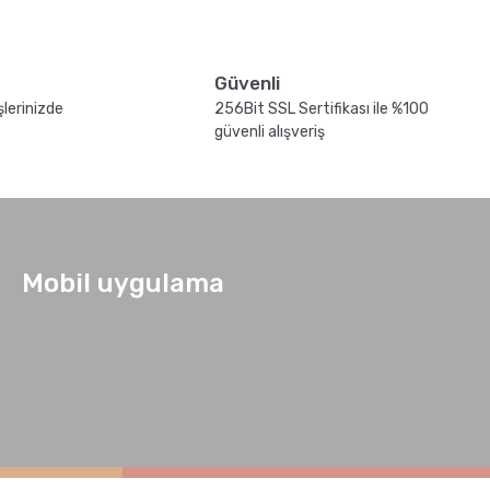
Güvenli
şlerinizde
256Bit SSL Sertifikası ile %100
güvenli alışveriş
Hario Yalıtımlı Servis Sürahisi 800 ML Siyah
Mobil uygulama
 800 ML Beyaz
3.900,00 TL