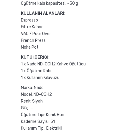
Öğütme kabı kapasitesi: ~30 g
KULLANIM ALANLARI:
Espresso
Filtre Kahve
V60 / Pour Over
French Press
Moka Pot
KUTU İÇERİĞİ:
1 x Nado ND-CGH2 Kahve Öğütücü
1 x Öğütme Kabı
1 x Kullanım Kılavuzu
Marka: Nado
Model: ND-CGH2
Renk: Siyah
Güç: —
Öğütme Tipi: Konik Burr
Kademe Sayısı: 51
Kullanım Tipi: Elektrikli