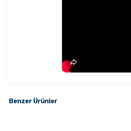
GROSCHE Milano Mokapot
Grosche Aberdeen Tri
ile Affogato Nasıl Yapılır ?
Demlik Nasıl Temizlen
Benzer Ürünler