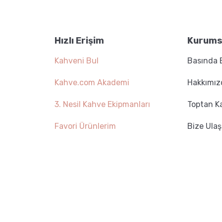
5.0 ·
Hızlı Erişim
Kurums
hve
Aero Press ile Nasıl Kahve
Siyah 
r?
Yapılır?
334,
Kahveni Bul
Basında 
sı Siyah
Kahve.com Akademi
Hakkımız
Hario V60 02 Kahve Demleme Seti Gri
2.250,00 TL
3. Nesil Kahve Ekipmanları
Toptan K
Favori Ürünlerim
Bize Ulaş
pot
GROSCHE Dublin French
Press