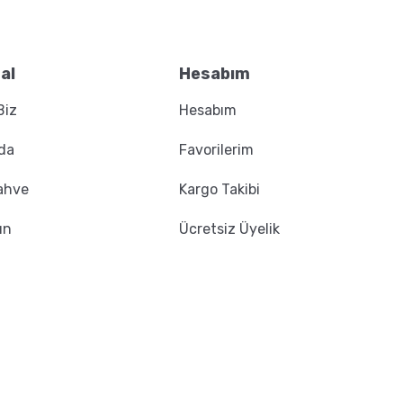
 2 yorum
al
Hesabım
Seramik Mug
82 TL
Biz
Hesabım
da
Favorilerim
5.0 · 12 yorum
ahve
Kargo Takibi
COOK Premium Filtre Kahve Kağıdı - Ebat 4
129,95 TL
ın
Ücretsiz Üyelik