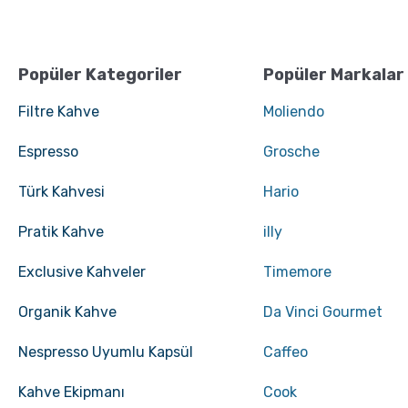
Popüler Kategoriler
Popüler Markalar
V60 Dripper ile Pour Over
Chemex kullanarak ka
Kahve Nasıl Demlenir?
demleme nasıl yapılı
Filtre Kahve
Moliendo
Hario V60 Coffee Server 700 ML
Hario Polaris Kahve Tartı
1.350,00 TL
Espresso
Grosche
5.900,00 TL
Türk Kahvesi
Hario
Pratik Kahve
illy
Exclusive Kahveler
Timemore
GROSCHE Milano Moka Pot
GROSCHE Milano Moka 
ile Espresso Nasıl
Organik Kahve
Da Vinci Gourmet
hazırlanır ?
Nespresso Uyumlu Kapsül
Caffeo
Kahve Ekipmanı
Cook