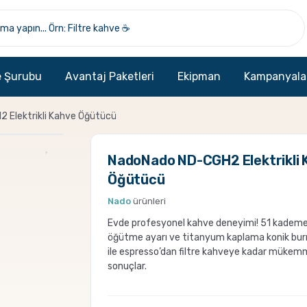
 Şurubu
Avantaj Paketleri
Ekipman
Kampanyala
 Elektrikli Kahve Öğütücü
NadoNado ND-CGH2 Elektrikli 
Öğütücü
Nado
ürünleri
Evde profesyonel kahve deneyimi! 51 kademe
öğütme ayarı ve titanyum kaplama konik burr
ile espresso’dan filtre kahveye kadar mükem
sonuçlar.