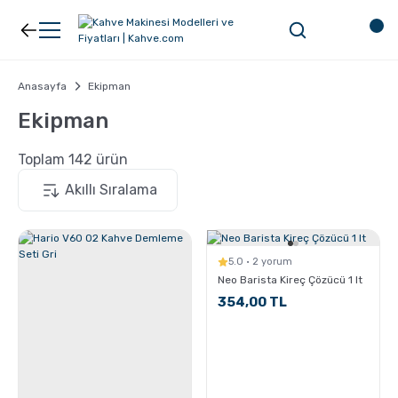
Geri Dön
Geri Dön
Kahve
Ekipman
Anasayfa
Ekipman
Ekipman
Filtre Kahve
Filtreler
Toplam 142 ürün
Espresso
V60
Organik Kahve
Pour Over
5.0 · 2 yorum
Neo Barista Kireç Çözücü 1 lt
354,00 TL
Türk Kahvesi
Dripper
Nespresso Uyumlu Kapsül Kahve
Chemex