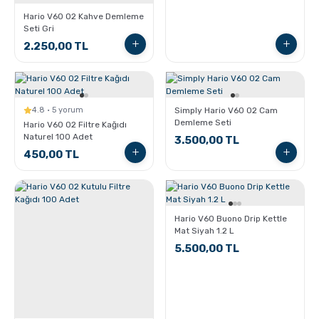
Pratik Filtre Kahve
Moka Pot
Hario V60 02 Kahve Demleme
Seti Gri
2.250,00 TL
Exclusive Kahveler
Soğuk Kahve Demleme Ekipmanları
Kafeinsiz Kahveler
Aeropress
4.8 · 5 yorum
Simply Hario V60 02 Cam
Demleme Seti
Hario V60 02 Filtre Kağıdı
Çözünebilir Kahve
Makine Temizleyiciler
Naturel 100 Adet
3.500,00 TL
450,00 TL
Çekirdek Kahve
Kahve Öğütücüleri
Hario V60 Buono Drip Kettle
Hindiba Kahvesi
Tartı ve Ölçüler
Mat Siyah 1.2 L
5.500,00 TL
Öğütülmüş Kahve
Termoslar
Soğuk Kahve