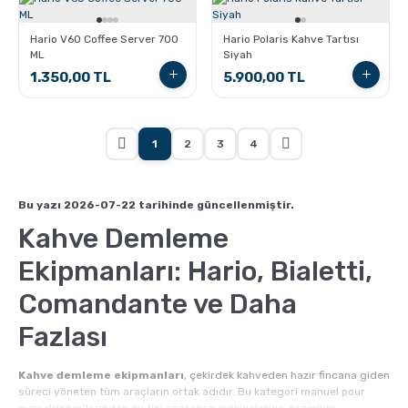
Hario V60 Coffee Server 700
Hario Polaris Kahve Tartısı
ML
Siyah
1.350,00 TL
5.900,00 TL
1
2
3
4
Bu yazı 2026-07-22 tarihinde güncellenmiştir.
Kahve Demleme
Ekipmanları: Hario, Bialetti,
Comandante ve Daha
Fazlası
Kahve demleme ekipmanları
, çekirdek kahveden hazır fincana giden
süreci yöneten tüm araçların ortak adıdır. Bu kategori manuel pour