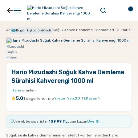
Geri Dön
Geri Dön
Kahve
Ekipman
Anasayfa
Ekipman
Soğuk Kahve Demleme Ekipmanları
Hario Mi
Bugün
kişi görüntüledi.
Filtre Kahve
Filtreler
Espresso
V60
Hario Mizudashi Soğuk Kahve Demleme
Sürahisi Kahverengi 1000 ml
Organik Kahve
Pour Over
Hario
ürünleri
5.0
1 değerlendirme
Yorum Yap,
20 TL
Kazan
Türk Kahvesi
Dripper
Üye ol, bu siparişten
109.99 TL
puan kazan
Üye Ol →
Nespresso Uyumlu Kapsül Kahve
Chemex
Soğuk su ile kahve demlemenin en efektif yöntemlerinden Hario