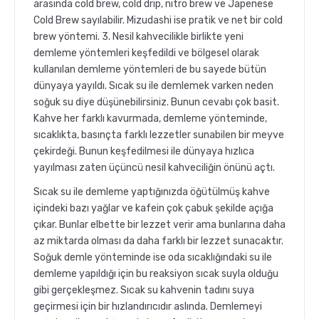
arasında cold brew, cold drip, nitro brew ve Japenese
Cold Brew sayılabilir. Mizudashi ise pratik ve net bir cold
brew yöntemi. 3. Nesil kahvecilikle birlikte yeni
demleme yöntemleri keşfedildi ve bölgesel olarak
kullanılan demleme yöntemleri de bu sayede bütün
dünyaya yayıldı. Sıcak su ile demlemek varken neden
soğuk su diye düşünebilirsiniz. Bunun cevabı çok basit.
Kahve her farklı kavurmada, demleme yönteminde,
sıcaklıkta, basınçta farklı lezzetler sunabilen bir meyve
çekirdeği. Bunun keşfedilmesi ile dünyaya hızlıca
yayılması zaten üçüncü nesil kahveciliğin önünü açtı.
Sıcak su ile demleme yaptığınızda öğütülmüş kahve
içindeki bazı yağlar ve kafein çok çabuk şekilde açığa
çıkar. Bunlar elbette bir lezzet verir ama bunlarına daha
az miktarda olması da daha farklı bir lezzet sunacaktır.
Soğuk demle yönteminde ise oda sıcaklığındaki su ile
demleme yapıldığı için bu reaksiyon sıcak suyla olduğu
gibi gerçekleşmez. Sıcak su kahvenin tadını suya
geçirmesi için bir hızlandırıcıdır aslında. Demlemeyi