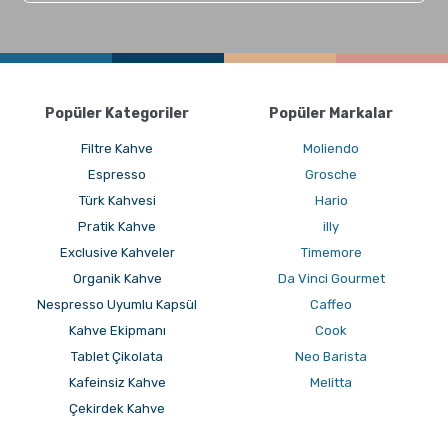
GROSCHE Chicago Demleme Özellikli Termos
Tumbler
Popüler Kategoriler
Popüler Markalar
Filtre Kahve
Moliendo
Espresso
Grosche
Türk Kahvesi
Hario
Pratik Kahve
illy
Exclusive Kahveler
Timemore
Organik Kahve
Da Vinci Gourmet
Nespresso Uyumlu Kapsül
Caffeo
GROSCHE Lil Chill İzoleli Çocuk Su Şişesi
Kahve Ekipmanı
Cook
Tablet Çikolata
Neo Barista
Kafeinsiz Kahve
Melitta
Çekirdek Kahve