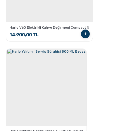
GROSCHE Milano Moka Pot ile Evde Espresso Nasıl
Yapılır ?
Hario V60 Elektrikli Kahve Değirmeni Compact N
14.900,00 TL
V60 Dripper ile Pour Over Kahve Nasıl Demlenir?
Hario Yalıtımlı Servis Sürahisi 800 ML Beyaz