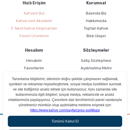
Hızlı Erişim
Kurumsal
Kahveni Bul
Basında Biz
Kahve.com Akademi
Hakkımızda
GROSCHE E-Z Latte Çok Amaçlı Köpürtücü nasıl
3. Nesil Kahve Ekipmanları
Toptan Kahve
Kullanılır ?
Favori Ürünlerim
Bize Ulaşın
Hesabım
Sözleşmeler
Hesabım
Satış Sözleşmesi
Favorilerim
Aydınlatma Metni
Kargo Takibi
Teslimat Bilgileri
Ücretsiz Üyelik
Kullanım Koşulları
Aradığın kahveyi beraber bulalım!
Çerez Politikası
Latte Nasıl Yapılır ?