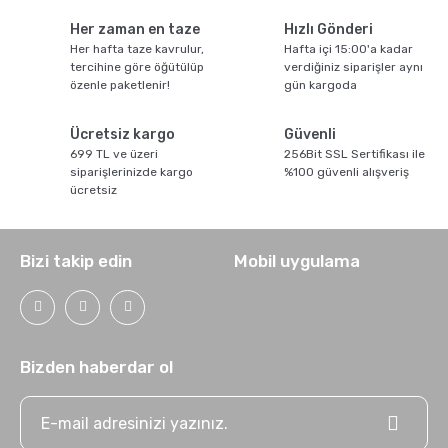
Her zaman en taze
Hızlı Gönderi
Her hafta taze kavrulur,
Hafta içi 15:00'a kadar
tercihine göre öğütülüp
verdiğiniz siparişler aynı
Ristretto - Espresso - Lungo Farkları nelerdir ?
özenle paketlenir!
gün kargoda
Ücretsiz kargo
Güvenli
699 TL ve üzeri
256Bit SSL Sertifikası ile
siparişlerinizde kargo
%100 güvenli alışveriş
ücretsiz
Bizi takip edin
Mobil uygulama
Kahve için Süt Köpürtme Yöntemleri
Bizden haberdar ol