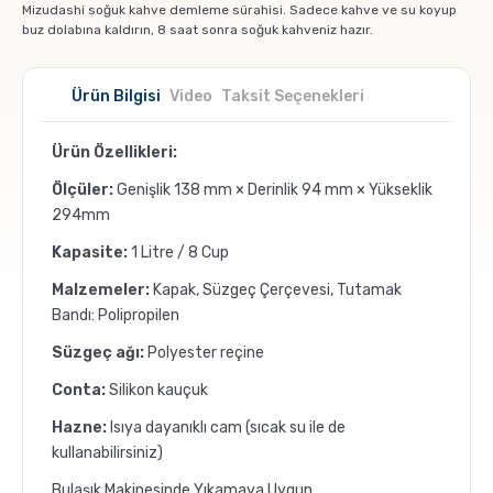
Mizudashi soğuk kahve demleme sürahisi. Sadece kahve ve su koyup
Pratik Filtre Kahve
Moka Pot
buz dolabına kaldırın, 8 saat sonra soğuk kahveniz hazır.
Exclusive Kahveler
Soğuk Kahve Demleme Ekipmanları
Ürün Bilgisi
Video
Taksit Seçenekleri
Kafeinsiz Kahveler
Aeropress
Ürün Özellikleri:
Ölçüler:
Genişlik 138 mm × Derinlik 94 mm × Yükseklik
Çözünebilir Kahve
Makine Temizleyiciler
294mm
Kapasite:
1 Litre / 8 Cup
Çekirdek Kahve
Kahve Öğütücüleri
Malzemeler:
Kapak, Süzgeç Çerçevesi, Tutamak
Bandı: Polipropilen
Hindiba Kahvesi
Tartı ve Ölçüler
Süzgeç ağı:
Polyester reçine
Conta:
Silikon kauçuk
Öğütülmüş Kahve
Termoslar
Hazne:
Isıya dayanıklı cam (sıcak su ile de
kullanabilirsiniz)
Soğuk Kahve
Bulaşık Makinesinde Yıkamaya Uygun