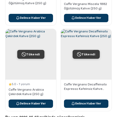
Pratik Filtre Kahve
Moka Pot
Öğütülmüş Kahve (250 g)
Caffe Vergnano Miscela 1882
Öğütülmüş Kahve (250 g)
Gelince Haber Ver
Gelince Haber Ver
Exclusive Kahveler
Soğuk Kahve Demleme Ekipmanları
Kafeinsiz Kahveler
Aeropress
Çözünebilir Kahve
Makine Temizleyiciler
Tükendi
Tükendi
Çekirdek Kahve
Kahve Öğütücüleri
Hindiba Kahvesi
Tartı ve Ölçüler
5.0 · 1 yorum
Caffe Vergnano Decaffeinato
Espresso Kafeinsiz Kahve
Caffe Vergnano Arabica
(250 g)
Çekirdek Kahve (250 g)
Öğütülmüş Kahve
Termoslar
Gelince Haber Ver
Gelince Haber Ver
Soğuk Kahve