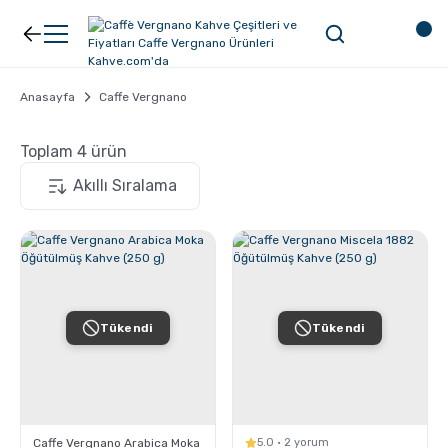
Geri Dön
Geri Dön
Kahve
Ekipman
Anasayfa
Caffe Vergnano
Toplam 4 ürün
Filtre Kahve
Filtreler
Espresso
V60
Organik Kahve
Pour Over
Tükendi
Tükendi
Türk Kahvesi
Dripper
Nespresso Uyumlu Kapsül Kahve
Chemex
Caffe Vergnano Arabica Moka
5.0 · 2 yorum