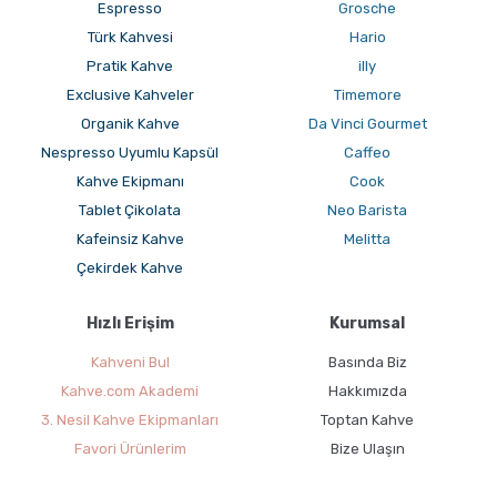
Espresso
Grosche
Espresso makineleriyle yüksek uyum
Kapsül, çekirdek ve öğütülmüş kahve çeşitleri
Türk Kahvesi
Hario
Ev ve profesyonel kullanım için uygun ürünler
Pratik Kahve
illy
Özellikle espresso bazlı kahvelerde krema yapısı ve aromatik
Exclusive Kahveler
Timemore
yoğunluk konusunda başarılı bulunan marka, İtalyan kahve
Organik Kahve
Da Vinci Gourmet
kültürünü ev ortamına taşımak isteyen kullanıcılar tarafından sık
Nespresso Uyumlu Kapsül
Caffeo
tercih edilir.
Kahve Ekipmanı
Cook
Popüler Caffè Vergnano Kahve
Tablet Çikolata
Neo Barista
Çeşitleri
Kafeinsiz Kahve
Melitta
Çekirdek Kahve
Caffè Vergnano, farklı kahve hazırlama yöntemlerine uygun
ürünler geliştirir. Bu sayede moka pot, espresso makinesi, filtre
Hızlı Erişim
Kurumsal
kahve ekipmanları ve kapsül makineleriyle uyumlu alternatifler
sunar.
Kahveni Bul
Basında Biz
Kahve.com Akademi
Hakkımızda
Arabica Çekirdek Kahve
3. Nesil Kahve Ekipmanları
Toptan Kahve
Daha yumuşak içim ve aromatik tatlar arayan kullanıcılar için
Favori Ürünlerim
Bize Ulaşın
tercih edilir. Meyvemsi ve hafif asidik notalar sunabilir.