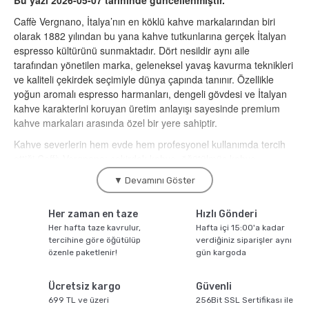
Bu yazı 2026-05-07 tarihinde güncellenmiştir.
Caffè Vergnano, İtalya’nın en köklü kahve markalarından biri
Sporcu Kahveleri
olarak 1882 yılından bu yana kahve tutkunlarına gerçek İtalyan
espresso kültürünü sunmaktadır. Dört nesildir aynı aile
tarafından yönetilen marka, geleneksel yavaş kavurma teknikleri
ve kaliteli çekirdek seçimiyle dünya çapında tanınır. Özellikle
yoğun aromalı espresso harmanları, dengeli gövdesi ve İtalyan
kahve karakterini koruyan üretim anlayışı sayesinde premium
kahve markaları arasında özel bir yere sahiptir.
Kahve severlerin hem evde hem profesyonel kullanımda tercih
ettiği Caffè Vergnano; çekirdek kahve, öğütülmüş kahve,
espresso kahvesi ve kapsül kahve seçenekleriyle geniş bir ürün
▼ Devamını Göster
yelpazesi sunar. Marka, kahvenin yalnızca bir içecek değil aynı
zamanda kültürel bir deneyim olduğu anlayışıyla hareket eder.
Her zaman en taze
Hızlı Gönderi
1882’den Günümüze Uzanan
Her hafta taze kavrulur,
Hafta içi 15:00'a kadar
tercihine göre öğütülüp
verdiğiniz siparişler aynı
İtalyan Kahve Geleneği
özenle paketlenir!
gün kargoda
Caffè Vergnano’nun hikâyesi, İtalya’nın Chieri bölgesinde küçük
Ücretsiz kargo
Güvenli
bir kahve dükkânıyla başladı. Zaman içinde kahve kavurma
699 TL ve üzeri
256Bit SSL Sertifikası ile
konusunda uzmanlaşan marka, İtalya’nın en eski kahve