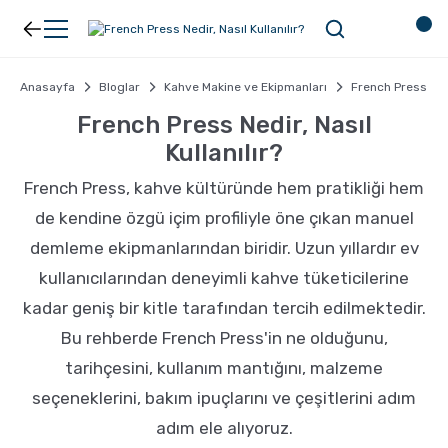
Geri Dön
Geri Dön
Anasayfa
Bloglar
Kahve Makine ve Ekipmanları
French Press Nedi
Kahve
Ekipman
French Press Nedir, Nasıl
Kullanılır?
Filtre Kahve
Filtreler
French Press, kahve kültüründe hem pratikliği hem
de kendine özgü içim profiliyle öne çıkan manuel
Espresso
V60
demleme ekipmanlarından biridir. Uzun yıllardır ev
kullanıcılarından deneyimli kahve tüketicilerine
Organik Kahve
Pour Over
kadar geniş bir kitle tarafından tercih edilmektedir.
Bu rehberde French Press'in ne olduğunu,
Türk Kahvesi
Dripper
tarihçesini, kullanım mantığını, malzeme
seçeneklerini, bakım ipuçlarını ve çeşitlerini adım
Nespresso Uyumlu Kapsül Kahve
Chemex
adım ele alıyoruz.