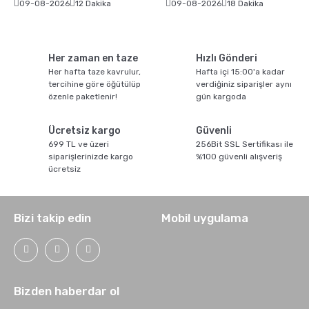
09-08-2026
12 Dakika
09-08-2026
18 Dakika
Her zaman en taze
Hızlı Gönderi
Her hafta taze kavrulur,
Hafta içi 15:00'a kadar
tercihine göre öğütülüp
verdiğiniz siparişler aynı
özenle paketlenir!
gün kargoda
Ücretsiz kargo
Güvenli
699 TL ve üzeri
256Bit SSL Sertifikası ile
siparişlerinizde kargo
%100 güvenli alışveriş
ücretsiz
Bizi takip edin
Mobil uygulama
Bizden haberdar ol