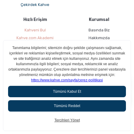
Çekirdek Kahve
Hızlı Erişim
Kurumsal
Kahveni Bul
Basında Biz
Kahve.com Akademi
Hakkımızda
3. Nesil Kahve Ekipmanları
Toptan Kahve
Favori Ürünlerim
Bize Ulaşın
Hesabım
Sözleşmeler
Hesabım
Satış Sözleşmesi
Aradığın kahveyi beraber bulalım!
Favorilerim
Aydınlatma Metni
Kargo Takibi
Teslimat Bilgileri
Ücretsiz Üyelik
Kullanım Koşulları
Çerez Politikası
Anasayfa
Ara
Sepetim
Kampanyalar
Üyelik