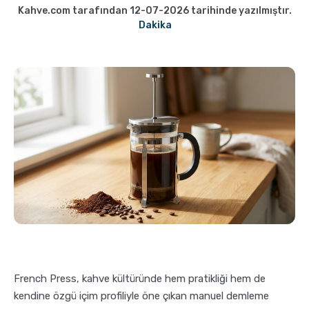
Pratik Filtre Kahve
Moka Pot
Kahve.com tarafından 12-07-2026 tarihinde yazılmıştır.
Dakika
Exclusive Kahveler
Soğuk Kahve Demleme Ekipmanları
Kafeinsiz Kahveler
Aeropress
Çözünebilir Kahve
Makine Temizleyiciler
Çekirdek Kahve
Kahve Öğütücüleri
Hindiba Kahvesi
Tartı ve Ölçüler
Öğütülmüş Kahve
Termoslar
French Press, kahve kültüründe hem pratikliği hem de
kendine özgü içim profiliyle öne çıkan manuel demleme
Soğuk Kahve