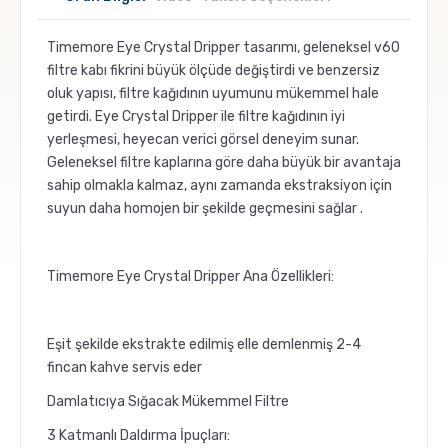
Pratik Filtre Kahve
Moka Pot
Timemore Eye Crystal Dripper tasarımı, geleneksel v60
filtre kabı fikrini büyük ölçüde değiştirdi ve benzersiz
Exclusive Kahveler
Soğuk Kahve Demleme Ekipmanları
oluk yapısı, filtre kağıdının uyumunu mükemmel hale
getirdi. Eye Crystal Dripper ile filtre kağıdının iyi
Kafeinsiz Kahveler
Aeropress
yerleşmesi, heyecan verici görsel deneyim sunar.
Geleneksel filtre kaplarına göre daha büyük bir avantaja
sahip olmakla kalmaz, aynı zamanda ekstraksiyon için
Çözünebilir Kahve
Makine Temizleyiciler
suyun daha homojen bir şekilde geçmesini sağlar .
Çekirdek Kahve
Kahve Öğütücüleri
Timemore Eye Crystal Dripper Ana Özellikleri:
Hindiba Kahvesi
Tartı ve Ölçüler
Eşit şekilde ekstrakte edilmiş elle demlenmiş 2-4
fincan kahve servis eder
Öğütülmüş Kahve
Termoslar
Damlatıcıya Sığacak Mükemmel Filtre
Soğuk Kahve
3 Katmanlı Daldırma İpuçları: