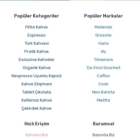
Popüler Kategoriler
Popüler Markalar
Filtre Kahve
Moliendo
Espresso
Grosche
Türk Kahvesi
Hario
Pratik Kahve
illy
Exclusive Kahveler
Timemore
GROSCHE Lil Chill İzoleli Çocuk Su Şişesi
Organik Kahve
Da Vinci Gourmet
Nespresso Uyumlu Kapsül
Caffeo
Kahve Ekipmanı
Cook
Tablet Çikolata
Neo Barista
Kafeinsiz Kahve
Melitta
Çekirdek Kahve
Hızlı Erişim
Kurumsal
GROSCHE E-Z Latte Çok Amaçlı Köpürtücü nasıl
Kahveni Bul
Basında Biz
Kullanılır ?