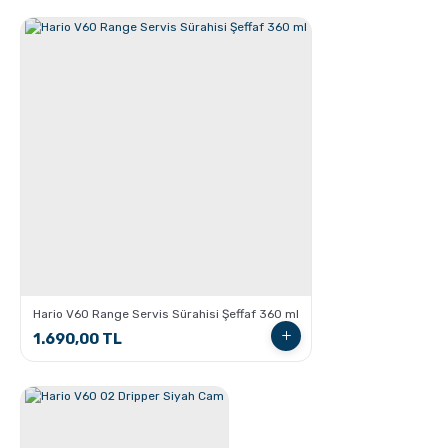
V60 Dripper ile Pour Over Kahve Nasıl Demlenir?
Hario V60 Range Servis Sürahisi Şeffaf 360 ml
1.690,00 TL
Chemex kullanarak kahve demleme nasıl yapılır?