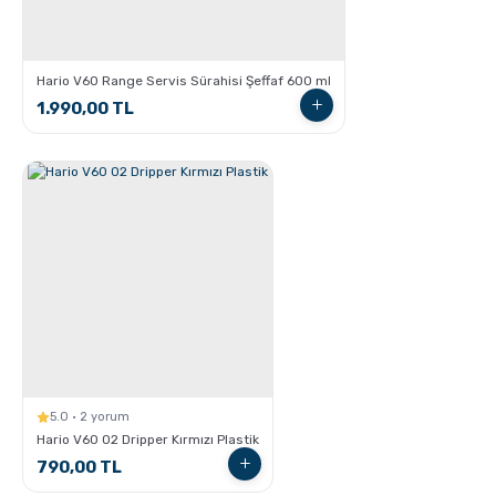
Hario V60 Range Servis Sürahisi Şeffaf 600 ml
1.990,00 TL
GROSCHE Milano Moka pot ile Espresso Nasıl
hazırlanır ?
5.0 · 2 yorum
GROSCHE Dublin French Press
Hario V60 02 Dripper Kırmızı Plastik
790,00 TL