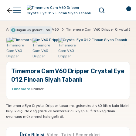
Geri Dön
Geri Dön
Kahve
Ekipman
Anasayfa
Ekipman
V60
Timemore Cam V60 Dripper Crystal Eye 0
Bugün
kişi görüntüledi.
Filtre Kahve
Filtreler
Espresso
V60
Timemore Cam V60 Dripper Crystal Eye
01 2 Fincan Siyah Tabanlı
Organik Kahve
Pour Over
Timemore
ürünleri
Türk Kahvesi
Dripper
Timemore Eye Crystal Dripper tasarımı, geleneksel v60 filtre kabı fikrini
büyük ölçüde değiştirdi ve benzersiz oluk yapısı, filtre kağıdının
uyumunu mükemmel hale getirdi.
Nespresso Uyumlu Kapsül Kahve
Chemex
Ürün Bilgisi
Video
Taksit Seçenekleri