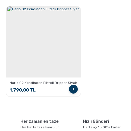
Espresso Yapmanın İncelikleri
Hario 02 Kendinden Filtreli Dripper Siyah
1.790,00 TL
Ristretto - Espresso - Lungo Farkları nelerdir ?
Her zaman en taze
Hızlı Gönderi
Her hafta taze kavrulur,
Hafta içi 15:00'a kadar