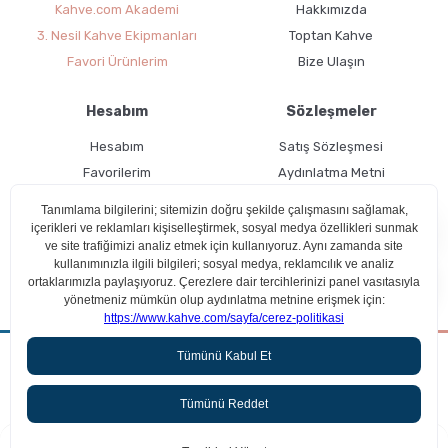
Kahve.com Akademi
Hakkımızda
3. Nesil Kahve Ekipmanları
Toptan Kahve
Favori Ürünlerim
Bize Ulaşın
Hesabım
Sözleşmeler
Hesabım
Satış Sözleşmesi
Favorilerim
Aydınlatma Metni
Kargo Takibi
Teslimat Bilgileri
Latte Nasıl Yapılır ?
Ücretsiz Üyelik
Kullanım Koşulları
Aradığın kahveyi beraber bulalım!
Çerez Politikası
Cortado Nasıl Yapılır ?
ideasoft