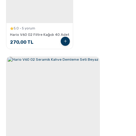
5.0 · 5 yorum
French Press ile Kahve Nasıl Yapılır?
Hario V60 02 Filtre Kağıdı 40 Adet
270,00 TL
Grosche Milano Çelik Moka Pot