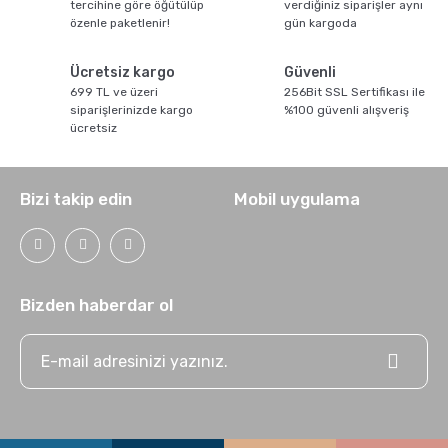
tercihine göre öğütülüp
verdiğiniz siparişler aynı
özenle paketlenir!
gün kargoda
Ücretsiz kargo
Güvenli
699 TL ve üzeri
256Bit SSL Sertifikası ile
siparişlerinizde kargo
%100 güvenli alışveriş
ücretsiz
Kahve için Süt Köpürtme Yöntemleri
Bizi takip edin
Mobil uygulama
Bizden haberdar ol
GROSCHE Chicago Demleme Özellikli Termos
Tumbler