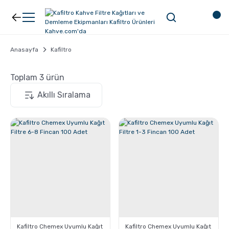
Geri Dön
Geri Dön
Kahve
Ekipman
Anasayfa
Kafiltro
Toplam 3 ürün
Filtre Kahve
Filtreler
Espresso
V60
Organik Kahve
Pour Over
Türk Kahvesi
Dripper
Nespresso Uyumlu Kapsül Kahve
Chemex
Kafiltro Chemex Uyumlu Kağıt
Kafiltro Chemex Uyumlu Kağıt