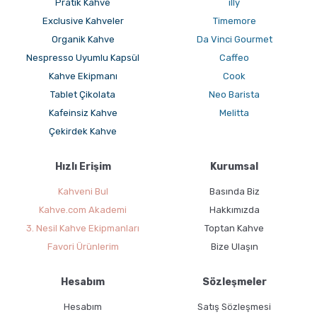
Pratik Kahve
illy
Bu çeşitlilik, hem bireysel kahve tüketimi hem de birden fazla
Exclusive Kahveler
Timemore
fincan hazırlayan kullanıcılar için esneklik sağlar.
Organik Kahve
Da Vinci Gourmet
Nespresso Uyumlu Kapsül
Caffeo
Kafiltro Filtrelerinin Kahveye Etkisi
Kahve Ekipmanı
Cook
Filtre kağıdı, kahve demleme sürecinde sadece fiziksel bir
Tablet Çikolata
Neo Barista
süzgeç değildir; aynı zamanda kahvenin kimyasal dengesini de
Kafeinsiz Kahve
Melitta
etkiler. Kafiltro filtreleri, kahve içindeki yağ ve ince partikülleri
Çekirdek Kahve
kontrollü şekilde süzerek daha temiz bir fincan elde edilmesini
sağlar.
Hızlı Erişim
Kurumsal
Bu sayede:
Kahveni Bul
Basında Biz
Kahvenin asiditesi daha dengeli hissedilir
Gövde daha net ortaya çıkar
Kahve.com Akademi
Hakkımızda
Acılık ve istenmeyen tatlar azalır
3. Nesil Kahve Ekipmanları
Toptan Kahve
Aromatik notalar daha belirgin hale gelir
Favori Ürünlerim
Bize Ulaşın
Özellikle Chemex gibi uzun temas süreli demleme
yöntemlerinde bu etki daha belirgindir.
Hesabım
Sözleşmeler
Kafiltro Hangi Kullanıcılar İçin
Hesabım
Satış Sözleşmesi