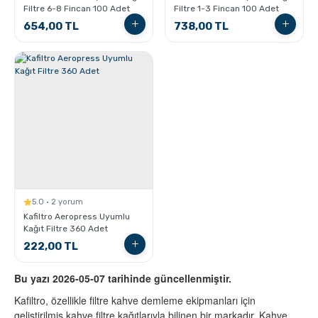
Pratik Filtre Kahve
Moka Pot
Filtre 6-8 Fincan 100 Adet
Filtre 1-3 Fincan 100 Adet
654,00 TL
738,00 TL
Exclusive Kahveler
Soğuk Kahve Demleme Ekipmanları
Kafeinsiz Kahveler
Aeropress
Çözünebilir Kahve
Makine Temizleyiciler
Çekirdek Kahve
Kahve Öğütücüleri
5.0 · 2 yorum
Kafiltro Aeropress Uyumlu
Hindiba Kahvesi
Tartı ve Ölçüler
Kağıt Filtre 360 Adet
222,00 TL
Öğütülmüş Kahve
Termoslar
Bu yazı 2026-05-07 tarihinde güncellenmiştir.
Kafiltro, özellikle filtre kahve demleme ekipmanları için
Soğuk Kahve
geliştirilmiş kahve filtre kağıtlarıyla bilinen bir markadır. Kahve