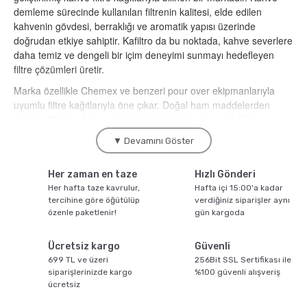
demleme sürecinde kullanılan filtrenin kalitesi, elde edilen
kahvenin gövdesi, berraklığı ve aromatik yapısı üzerinde
Sporcu Kahveleri
doğrudan etkiye sahiptir. Kafiltro da bu noktada, kahve severlere
daha temiz ve dengeli bir içim deneyimi sunmayı hedefleyen
filtre çözümleri üretir.
Marka özellikle Chemex ve benzeri pour over ekipmanlarıyla
uyumlu filtre kağıtlarıyla öne çıkar. Doğal ham maddelerden
üretilen filtreler, kahvenin içindeki istenmeyen partikülleri ve acı
bileşenleri süzerek daha rafine bir fincan kahve elde edilmesine
▼ Devamını Göster
yardımcı olur.
Kafiltro Markasının Genel Özellikleri
Her zaman en taze
Hızlı Gönderi
Her hafta taze kavrulur,
Hafta içi 15:00'a kadar
Kafiltro, kahve demleme ekipmanları segmentinde filtre kağıdı
tercihine göre öğütülüp
verdiğiniz siparişler aynı
özenle paketlenir!
gün kargoda
üretimi üzerine uzmanlaşmış markalardan biridir. Türkiye’de
üretim ve dağıtım ağı bulunan marka, özellikle üçüncü nesil
kahve ekipmanlarına uyumlu ürünler geliştirmesiyle dikkat çeker.
Ücretsiz kargo
Güvenli
699 TL ve üzeri
256Bit SSL Sertifikası ile
Markanın öne çıkan özellikleri:
siparişlerinizde kargo
%100 güvenli alışveriş
ücretsiz
Chemex ve pour over uyumlu filtre kağıtları
%100 doğal kağıt yapısı