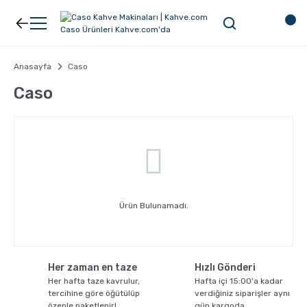
Geri Dön
Geri Dön
Kahve
Ekipman
Anasayfa
Caso
Caso
Filtre Kahve
Filtreler
Espresso
V60
Organik Kahve
Pour Over
Ürün Bulunamadı.
Türk Kahvesi
Dripper
Her zaman en taze
Hızlı Gönderi
Nespresso Uyumlu Kapsül Kahve
Chemex
Her hafta taze kavrulur,
Hafta içi 15:00'a kadar
tercihine göre öğütülüp
verdiğiniz siparişler aynı
özenle paketlenir!
gün kargoda