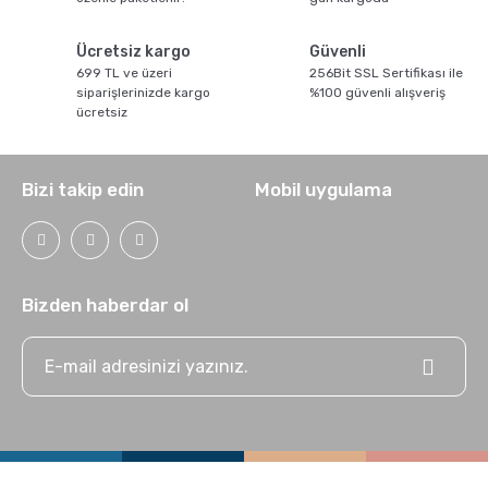
Pratik Filtre Kahve
Moka Pot
Ücretsiz kargo
Güvenli
699 TL ve üzeri
256Bit SSL Sertifikası ile
Exclusive Kahveler
Soğuk Kahve Demleme Ekipmanları
siparişlerinizde kargo
%100 güvenli alışveriş
ücretsiz
Kafeinsiz Kahveler
Aeropress
Bizi takip edin
Mobil uygulama
Çözünebilir Kahve
Makine Temizleyiciler
Çekirdek Kahve
Kahve Öğütücüleri
Bizden haberdar ol
Hindiba Kahvesi
Tartı ve Ölçüler
Öğütülmüş Kahve
Termoslar
Soğuk Kahve