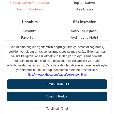
3. Nesil Kahve Ekipmanları
Toptan Kahve
Favori Ürünlerim
Bize Ulaşın
Hesabım
Sözleşmeler
Hesabım
Satış Sözleşmesi
Favorilerim
Aydınlatma Metni
Kargo Takibi
Teslimat Bilgileri
Ücretsiz Üyelik
Kullanım Koşulları
Çerez Politikası
Aradığın kahveyi beraber bulalım!
ideasoft
Anasayfa
Ara
Sepetim
Kampanyalar
Üyelik