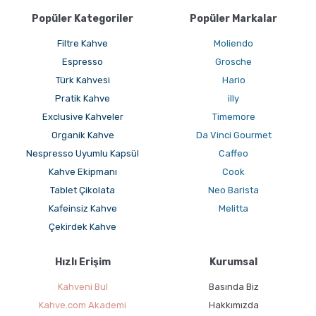
Popüler Kategoriler
Popüler Markalar
Sporcu Kahveleri
Filtre Kahve
Moliendo
Espresso
Grosche
Türk Kahvesi
Hario
Pratik Kahve
illy
Exclusive Kahveler
Timemore
Organik Kahve
Da Vinci Gourmet
Nespresso Uyumlu Kapsül
Caffeo
Kahve Ekipmanı
Cook
Tablet Çikolata
Neo Barista
Kafeinsiz Kahve
Melitta
Çekirdek Kahve
Hızlı Erişim
Kurumsal
Kahveni Bul
Basında Biz
Kahve.com Akademi
Hakkımızda