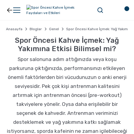
Geri Dön
Geri Dön
Kahve
Ekipman
Anasayfa
Bloglar
Genel
Spor Öncesi Kahve İçmek: Yağ Yakımına E
Spor Öncesi Kahve İçmek: Yağ
Yakımına Etkisi Bilimsel mi?
Filtre Kahve
Filtreler
Spor salonuna adım attığınızda veya koşu
Espresso
V60
parkuruna çıktığınızda, performansınızı etkileyen
önemli faktörlerden biri vücudunuzun o anki enerji
Organik Kahve
Pour Over
seviyesidir. Pek çok kişi antrenman kalitesini
artırmak için antrenman öncesi (pre-workout)
Türk Kahvesi
Dripper
takviyelere yönelir. Oysa daha erişilebilir bir
seçenek de kahvedir. Antrenman veriminizi
Nespresso Uyumlu Kapsül Kahve
Chemex
desteklemek ve yağ yakımına katkı sağlamak
istiyorsanız, sporda kafeinin ne zaman içilebileceği