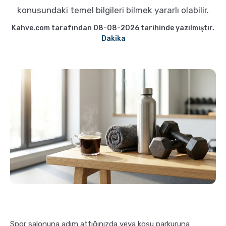
Pratik Filtre Kahve
Moka Pot
konusundaki temel bilgileri bilmek yararlı olabilir.
Kahve.com tarafından 08-08-2026 tarihinde yazılmıştır.
Exclusive Kahveler
Soğuk Kahve Demleme Ekipmanları
Dakika
Kafeinsiz Kahveler
Aeropress
Çözünebilir Kahve
Makine Temizleyiciler
Çekirdek Kahve
Kahve Öğütücüleri
Hindiba Kahvesi
Tartı ve Ölçüler
Öğütülmüş Kahve
Termoslar
Soğuk Kahve
Spor salonuna adım attığınızda veya koşu parkuruna