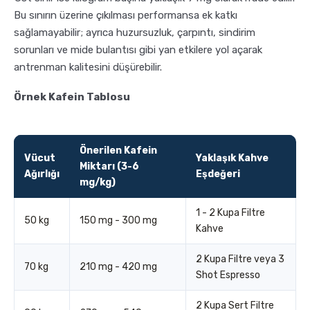
Bu sınırın üzerine çıkılması performansa ek katkı
sağlamayabilir; ayrıca huzursuzluk, çarpıntı, sindirim
sorunları ve mide bulantısı gibi yan etkilere yol açarak
antrenman kalitesini düşürebilir.
Örnek Kafein Tablosu
Önerilen Kafein
Vücut
Yaklaşık Kahve
Miktarı (3-6
Ağırlığı
Eşdeğeri
mg/kg)
1 - 2 Kupa Filtre
50 kg
150 mg - 300 mg
Kahve
2 Kupa Filtre veya 3
70 kg
210 mg - 420 mg
Shot Espresso
2 Kupa Sert Filtre