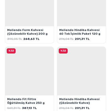
Moliendo Form Kahvesi
Moliendo Hindiba Kahvesi
(Çözünebilir Kahve) 200 g
60 Tek İçimlik Paket 120 g
395,05 TL
268,63 TL
296,04 TL
201,31 TL
%32
%32
Moliendo Fit Filtre
Moliendo Hindiba Kahvesi
Öğütülmüş Kahve 250 g
(Çözünebilir Kahve)
569,31 TL
387,13 TL
296,04 TL
201,31 TL