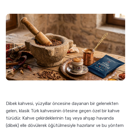
Pratik Filtre Kahve
Moka Pot
Exclusive Kahveler
Soğuk Kahve Demleme Ekipmanları
Kafeinsiz Kahveler
Aeropress
Çözünebilir Kahve
Makine Temizleyiciler
Çekirdek Kahve
Kahve Öğütücüleri
Hindiba Kahvesi
Tartı ve Ölçüler
Dibek kahvesi, yüzyıllar öncesine dayanan bir gelenekten
Öğütülmüş Kahve
Termoslar
gelen, klasik Türk kahvesinin ötesine geçen özel bir kahve
türüdür. Kahve çekirdeklerinin taş veya ahşap havanda
(dibek) elle dövülerek öğütülmesiyle hazırlanır ve bu yöntem
Soğuk Kahve