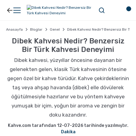
Geri Dön
Geri Dön
Kahve
Ekipman
Anasayfa
Bloglar
Genel
Dibek Kahvesi Nedir? Benzersiz Bir Tür
Dibek Kahvesi Nedir? Benzersiz
Bir Türk Kahvesi Deneyimi
Filtre Kahve
Filtreler
Dibek kahvesi, yüzyıllar öncesine dayanan bir
Espresso
V60
gelenekten gelen, klasik Türk kahvesinin ötesine
geçen özel bir kahve türüdür. Kahve çekirdeklerinin
Organik Kahve
Pour Over
taş veya ahşap havanda (dibek) elle dövülerek
öğütülmesiyle hazırlanır ve bu yöntem kahveye
Türk Kahvesi
Dripper
yumuşak bir içim, yoğun bir aroma ve zengin bir
doku kazandırır.
Nespresso Uyumlu Kapsül Kahve
Chemex
Kahve.com tarafından 12-07-2026 tarihinde yazılmıştır.
Dakika