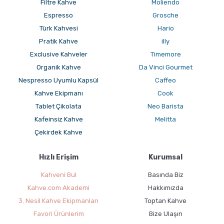
Filtre Kahve
Moliendo
Espresso
Grosche
Türk Kahvesi
Hario
Pratik Kahve
illy
Exclusive Kahveler
Timemore
Organik Kahve
Da Vinci Gourmet
Nespresso Uyumlu Kapsül
Caffeo
Kahve Ekipmanı
Cook
Tablet Çikolata
Neo Barista
Kafeinsiz Kahve
Melitta
Çekirdek Kahve
Hızlı Erişim
Kurumsal
Kahveni Bul
Basında Biz
Kahve.com Akademi
Hakkımızda
3. Nesil Kahve Ekipmanları
Toptan Kahve
Favori Ürünlerim
Bize Ulaşın