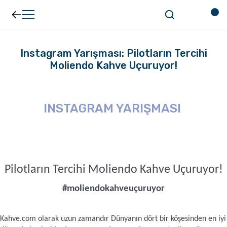
Geri Dön
Geri Dön
Kahve
Ekipman
Instagram Yarışması: Pilotların Tercihi
Moliendo Kahve Uçuruyor!
Filtre Kahve
Filtreler
INSTAGRAM YARIŞMASI
Espresso
V60
Organik Kahve
Pour Over
Pilotların Tercihi Moliendo Kahve Uçuruyor!
Türk Kahvesi
Dripper
#moliendokahveuçuruyor
Nespresso Uyumlu Kapsül Kahve
Chemex
Kahve.com olarak uzun zamandır Dünyanın dört bir köşesinden en iyi 