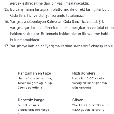
gerçekleştireceğine dair bir yazı imzalayacaktır.
Bu yarışmanın Instagram platformu ile direkt bir ilgilisi bulun
Gıda San. Tic. ve Ltd. Şti. 
sorumlu tutulamaz.
Yarışmayı düzenleyen 
Kahvesan Gıda San. Tic. ve Ltd. Şti.
yarışma şartlarında düzenleme, ekleme/çıkarma ve iptal etme 
hakkını saklı tutar. Bu konuda katılımcıların itiraz etme hakkı 
bulunmamaktadır.
Yarışmaya katılanlar "yarışma katılım şartlarını” okuyup kabul e
Her zaman en taze
Hızlı Gönderi
Her hafta taze kavrulur,
Hafta içi 15:00'a kadar
tercihine göre öğütülüp
verdiğiniz siparişler aynı
özenle paketlenir!
gün kargoda
Ücretsiz kargo
Güvenli
699 TL ve üzeri
256Bit SSL Sertifikası ile
siparişlerinizde kargo
%100 güvenli alışveriş