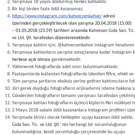
Yarışmaya 18 yaşını doldurmuş herkes katılabilir.
Bir kişi birden fazla ödül kazanamaz.
https://www.instagram.com/kahvecomkahve/
 adresi 
üzerinden gerçekleştirilecek olan yarışma 20.04.2018 (15:00) 
– 01.05.2018 (23.59) tarihleri arasında 
Kahvesan Gıda San. Tic. 
ve Ltd. Şti. 
tarafından düzenlenmektedir.
Yarışmaya katılım için, @kahvecomkahve instagram hesabının 
Yarışmaya katılanların yarışma sonuçlanana kadar Instagram ku
herkese açık olması 
gerekmektedir.
Yüklenecek fotoğraflarda adet sınırı bulunmamaktadır.
Paylaşımlarda kullanılan fotoğraflarda istenilen filtre, efekt v
Tüm yarışma şartlarını eksiksiz yerine getiren katılımcıların fo
Jüri gerek duyduğu fotoğrafların orijinallerini isteme hakkına sa
Gönderilen fotoğrafların tamamı yarışmacı tarafından çekilmiş o
Yarışmaya katılan fotoğrafların üçüncü kişilerin fikri mülkiyet
2 Mayıs 2018 sabahı ödül kazananlara Instagram profilleri üzer
Yarışmada birinci olarak helikopter uçuşu kazanan ödül sahibi,
Gıda San. Tic. ve Ltd. Şti.’ nin 
herhangi bir sorumluluğunun 
bulunmadığına, kendi sorumluluğu çerçevesinde bu uçuşu 