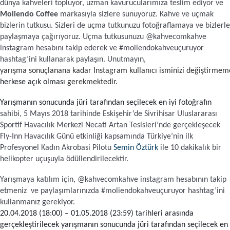
dünya kahveleri topluyor, uzman kavurucularımıza teslim ediyor ve 
Pratik Filtre Kahve
Moka Pot
Moliendo Coffee
 markasıyla sizlere sunuyoruz. Kahve ve uçmak 
bizlerin tutkusu. Sizleri de uçma tutkunuzu fotoğraflamaya ve bizlerle 
paylaşmaya çağırıyoruz. Uçma tutkusunuzu @kahvecomkahve 
Exclusive Kahveler
Soğuk Kahve Demleme Ekipmanları
instagram hesabını takip ederek ve #moliendokahveuçuruyor 
hashtag’ini kullanarak paylaşın. Unutmayın, 
Kafeinsiz Kahveler
Aeropress
yarışma sonuçlanana kadar Instagram kullanıcı isminizi değiştirmem
herkese açık olması 
gerekmektedir.
Çözünebilir Kahve
Makine Temizleyiciler
Yarışmanın sonucunda jüri tarafından seçilecek en iyi fotoğrafın
sahibi, 5 Mayıs 2018 tarihinde Eskişehir’de Sivrihisar Uluslararası 
Sportif Havacılık Merkezi Necati Artan Tesisleri’nde gerçekleşecek 
Çekirdek Kahve
Kahve Öğütücüleri
Fly-Inn Havacılık Günü etkinliği kapsamında Türkiye’nin ilk 
Profesyonel Kadın Akrobasi Pilotu 
Semin Öztürk
 ile 10 dakikalık bir 
helikopter uçuşuyla ödüllendirilecektir.
Hindiba Kahvesi
Tartı ve Ölçüler
Yarışmaya katılım için, @kahvecomkahve instagram hesabının takip 
etmeniz  ve paylaşımlarınızda #moliendokahveuçuruyor hashtag’ini 
Öğütülmüş Kahve
Termoslar
kullanmanız gerekiyor.
20.04.2018 (18:00) – 01.05.2018 (23
:
59) tarihleri arasında 
Soğuk Kahve
gerçekleştirilecek yarışmanın sonucunda jüri tarafından seçilecek en 