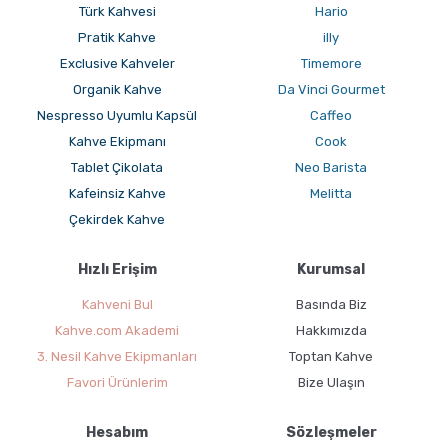
Türk Kahvesi
Hario
Pratik Kahve
illy
Exclusive Kahveler
Timemore
Organik Kahve
Da Vinci Gourmet
Nespresso Uyumlu Kapsül
Caffeo
Kahve Ekipmanı
Cook
Tablet Çikolata
Neo Barista
Kafeinsiz Kahve
Melitta
Çekirdek Kahve
Hızlı Erişim
Kurumsal
Kahveni Bul
Basında Biz
Kahve.com Akademi
Hakkımızda
3. Nesil Kahve Ekipmanları
Toptan Kahve
Favori Ürünlerim
Bize Ulaşın
Hesabım
Sözleşmeler