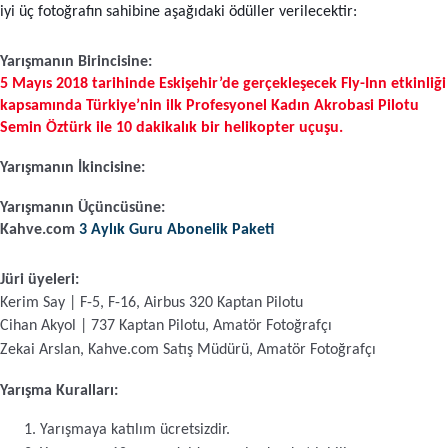
iyi üç fotoğrafın sahibine aşağıdaki ödüller verilecektir:
Sporcu Kahveleri
Yarışmanın Birincisine: 
5 Mayıs 2018 tarihinde Eskişehir’de gerçekleşecek Fly-Inn etkinliği 
kapsamında Türkiye’nin ilk Profesyonel Kadın Akrobasi Pilotu 
Semin Öztürk ile 10 dakikalık bir helikopter uçuşu.
Yarışmanın İkincisine:
Yarışmanın Üçüncüsüne:
Kahve.com 
3 Aylık 
Guru Abonelik Paketi
Jüri üyeleri:
Kerim Say 
| F-5, F-16, Airbus 320 Kaptan Pilotu
Cihan Akyol 
|
 737 Kaptan Pilotu, Amatör Fotoğrafçı
Zekai Arslan, Kahve.com Satış Müdürü, 
Amatör Fotoğrafçı
Yarışma Kuralları:
Yarışmaya katılım ücretsizdir.