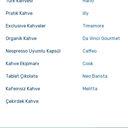
Türk Kahvesi
Hario
Pratik Kahve
illy
Exclusive Kahveler
Timemore
Organik Kahve
Da Vinci Gourmet
Nespresso Uyumlu Kapsül
Caffeo
Kahve Ekipmanı
Cook
Tablet Çikolata
Neo Barista
Kafeinsiz Kahve
Melitta
Çekirdek Kahve