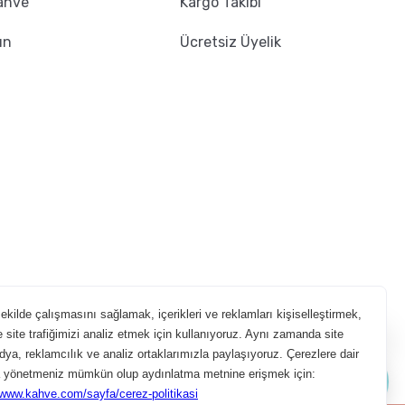
ahve
Kargo Takibi
ın
Ücretsiz Üyelik
Aradığın kahveyi beraber bulalım!