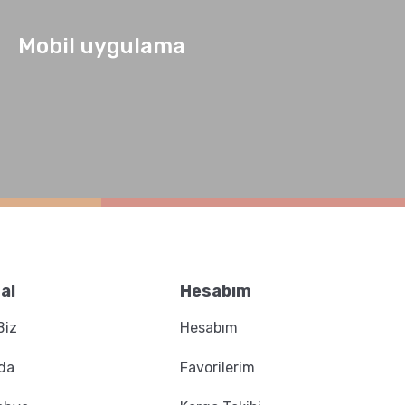
Mobil uygulama
al
Hesabım
Biz
Hesabım
da
Favorilerim