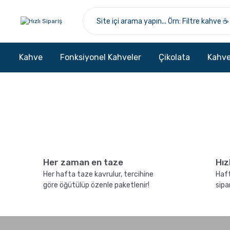
Kahve
Fonksiyonel Kahveler
Çikolata
Kahve
Her zaman en taze
Hız
Her hafta taze kavrulur, tercihine
Haft
göre öğütülüp özenle paketlenir!
sipa