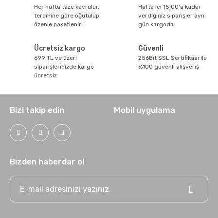
Pratik Filtre Kahve
Moka Pot
Her hafta taze kavrulur,
Hafta içi 15:00'a kadar
tercihine göre öğütülüp
verdiğiniz siparişler aynı
özenle paketlenir!
gün kargoda
Exclusive Kahveler
Soğuk Kahve Demleme Ekipmanları
Ücretsiz kargo
Güvenli
699 TL ve üzeri
256Bit SSL Sertifikası ile
Kafeinsiz Kahveler
Aeropress
siparişlerinizde kargo
%100 güvenli alışveriş
ücretsiz
Çözünebilir Kahve
Makine Temizleyiciler
Bizi takip edin
Mobil uygulama
Çekirdek Kahve
Kahve Öğütücüleri
Hindiba Kahvesi
Tartı ve Ölçüler
Bizden haberdar ol
Öğütülmüş Kahve
Termoslar
Soğuk Kahve