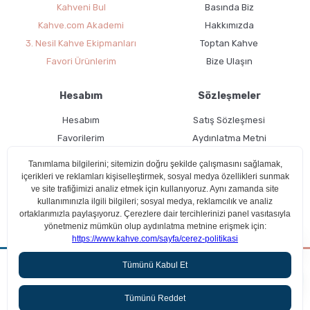
Kahveni Bul
Basında Biz
Kahve.com Akademi
Hakkımızda
3. Nesil Kahve Ekipmanları
Toptan Kahve
Favori Ürünlerim
Bize Ulaşın
Hesabım
Sözleşmeler
Hesabım
Satış Sözleşmesi
Favorilerim
Aydınlatma Metni
Kargo Takibi
Teslimat Bilgileri
Ücretsiz Üyelik
Kullanım Koşulları
Çerez Politikası
Aradığın kahveyi beraber bulalım!