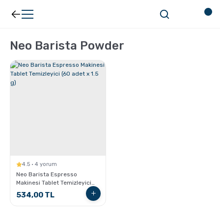
Geri Dön
Geri Dön
Neo Barista Powder
Kahve
Ekipman
Filtre Kahve
Filtreler
Espresso
V60
Organik Kahve
Pour Over
4.5 · 4 yorum
Türk Kahvesi
Dripper
Neo Barista Espresso
Makinesi Tablet Temizleyici
(60 adet x 1.5 g)
534,00 TL
Nespresso Uyumlu Kapsül Kahve
Chemex