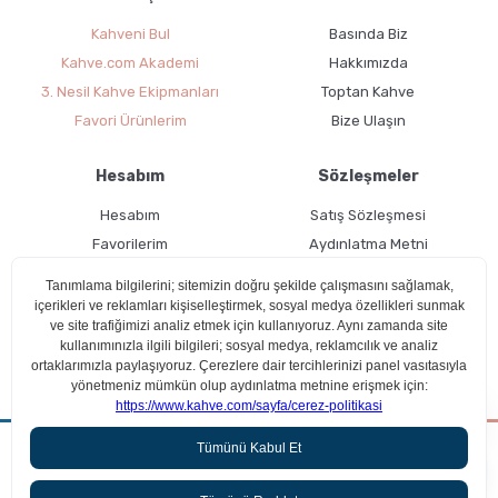
Kahveni Bul
Basında Biz
Kahve.com Akademi
Hakkımızda
3. Nesil Kahve Ekipmanları
Toptan Kahve
Favori Ürünlerim
Bize Ulaşın
Hesabım
Sözleşmeler
Hesabım
Satış Sözleşmesi
Favorilerim
Aydınlatma Metni
Kargo Takibi
Teslimat Bilgileri
Ücretsiz Üyelik
Kullanım Koşulları
Çerez Politikası
Aradığın kahveyi beraber bulalım!