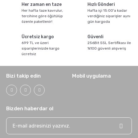
Pratik Filtre Kahve
Moka Pot
Her zaman en taze
Hızlı Gönderi
Her hafta taze kavrulur,
Hafta içi 15:00'a kadar
tercihine göre öğütülüp
verdiğiniz siparişler aynı
özenle paketlenir!
gün kargoda
Exclusive Kahveler
Soğuk Kahve Demleme Ekipmanları
Ücretsiz kargo
Güvenli
Kafeinsiz Kahveler
Aeropress
699 TL ve üzeri
256Bit SSL Sertifikası ile
siparişlerinizde kargo
%100 güvenli alışveriş
ücretsiz
Çözünebilir Kahve
Makine Temizleyiciler
Bizi takip edin
Mobil uygulama
Çekirdek Kahve
Kahve Öğütücüleri
Hindiba Kahvesi
Tartı ve Ölçüler
Bizden haberdar ol
Öğütülmüş Kahve
Termoslar
Soğuk Kahve