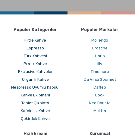
Sporcu Kahveleri
Popüler Kategoriler
Popüler Markalar
Filtre Kahve
Moliendo
Espresso
Grosche
Türk Kahvesi
Hario
Pratik Kahve
illy
Exclusive Kahveler
Timemore
Organik Kahve
Da Vinci Gourmet
Nespresso Uyumlu Kapsül
Caffeo
Kahve Ekipmanı
Cook
Tablet Çikolata
Neo Barista
Kafeinsiz Kahve
Melitta
Çekirdek Kahve
Hızlı Erişim
Kurumsal