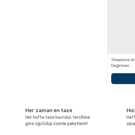
Timemore Grin
Değirmen
Her zaman en taze
Hız
Her hafta taze kavrulur, tercihine
Haft
göre öğütülüp özenle paketlenir!
sipa