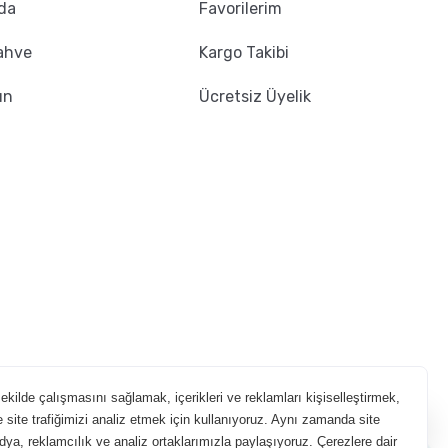
da
Favorilerim
ahve
Kargo Takibi
ın
Ücretsiz Üyelik
Aradığın kahveyi beraber bulalım!