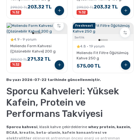
Pratik Filtre Kahve
Moka Pot
yaşam tarzı benimseyenler için tasarlanan Detox Kahve ürünlerini
203,32 TL
203,32 TL
299,00 TL
299,00 TL
aşağıdan inceleyebilirsiniz.
%32
%32
Exclusive Kahveler
Soğuk Kahve Demleme Ekipmanları
Freshroast
Sertlik:
4.9 · 9 yorum
Kafeinsiz Kahveler
Aeropress
Moliendo Form Kahvesi
4.8 · 19 yorum
(Çözünebilir Kahve) 200 g
Moliendo Fit Filtre Öğütülmüş
Kahve 250 g
271,32 TL
Çözünebilir Kahve
Makine Temizleyiciler
399,00 TL
%32
575,00 TL
Çekirdek Kahve
Kahve Öğütücüleri
Bu yazı 2026-07-22 tarihinde güncellenmiştir.
Sporcu Kahveleri: Yüksek
Hindiba Kahvesi
Tartı ve Ölçüler
Kafein, Protein ve
Performans Takviyesi
Öğütülmüş Kahve
Termoslar
Sporcu kahvesi
, klasik kahve çekirdeklerine
whey protein, kazein,
BCAA, kreatin, beta-alanin, kafein konsantresi ve
Soğuk Kahve
elektrolitler
eklenerek antrenman öncesi enerji ve antrenman