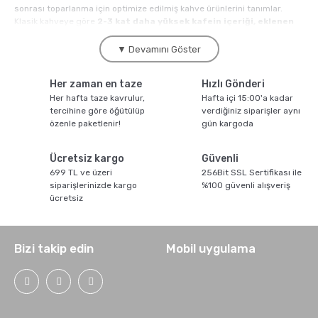
sonrası toparlanma için optimize edilmiş kahve ürünlerini tanımlar.
Klasik kahveye göre
2-3 kat daha yüksek kafein içeriği, eklenen
Sporcu Kahveleri
ergojenik bileşenler ve özelleştirilmiş besin profili
ile öne çıkar.
Kahve.com sporcu kahveleri kategorisinde Moliendo Coffee çatısı
▼ Devamını Göster
altında
yüksek kafeinli pre-workout kahveler, protein takviyeli
toparlanma kahveleri, kreatin ve BCAA katkılı sporcu
Her zaman en taze
Hızlı Gönderi
harmanları ve elektrolitli rehidrasyon kahveleri
bir arada
sunulur.
Her hafta taze kavrulur,
Hafta içi 15:00'a kadar
tercihine göre öğütülüp
verdiğiniz siparişler aynı
2024 yılı küresel sports nutrition pazar verilerine göre
sporcu
özenle paketlenir!
gün kargoda
kahvesi segmenti yıllık
2.8 milyar USD pazar büyüklüğüne
ulaştı;
yıllık büyüme oranı yüzde 18-22 bandındadır. Türkiye pazarında sporcu
kahvesi segmenti son 3 yılda
yüzde 120 büyüme
kaydetti; özellikle
Ücretsiz kargo
Güvenli
CrossFit, fitness ve dayanıklılık sporcuları arasında pre-workout shake
699 TL ve üzeri
256Bit SSL Sertifikası ile
alternatifi olarak popülerlik kazanmaktadır.
siparişlerinizde kargo
%100 güvenli alışveriş
ücretsiz
Sporcu Kahvesi Çeşitleri
Sporcu kahveleri eklenen ek bileşene ve hedef etkiye göre farklı
Bizi takip edin
Mobil uygulama
kategorilere ayrılır.
Yüksek Kafeinli Pre-Workout
Kahveler