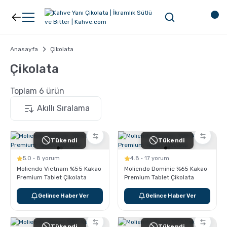
Geri Dön
Geri Dön
Kahve
Ekipman
Anasayfa
Çikolata
Çikolata
Filtre Kahve
Filtreler
Toplam 6 ürün
Espresso
V60
Tükendi
Tükendi
Organik Kahve
Pour Over
5.0 · 8 yorum
4.8 · 17 yorum
Moliendo Vietnam %55 Kakao
Moliendo Dominic %65 Kakao
Türk Kahvesi
Dripper
Premium Tablet Çikolata
Premium Tablet Çikolata
Gelince Haber Ver
Gelince Haber Ver
Nespresso Uyumlu Kapsül Kahve
Chemex
Tükendi
Tükendi