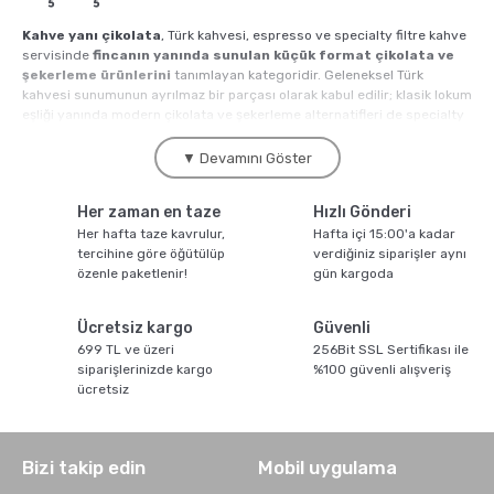
Kahve yanı çikolata
, Türk kahvesi, espresso ve specialty filtre kahve
Sporcu Kahveleri
servisinde
fincanın yanında sunulan küçük format çikolata ve
şekerleme ürünlerini
tanımlayan kategoridir. Geleneksel Türk
kahvesi sunumunun ayrılmaz bir parçası olarak kabul edilir; klasik lokum
eşliği yanında modern çikolata ve şekerleme alternatifleri de specialty
kahve kafelerinin standart menüsünde yer alır. Kahve.com kahve yanı
çikolata kategorisinde Moliendo Coffee çatısı altında
bitter çikolata,
▼ Devamını Göster
sütlü çikolata, beyaz çikolata, fındıklı çikolata, badem
çikolata, gül lokumu, kakule lokumu, mendil baklava, kuru
Her zaman en taze
Hızlı Gönderi
meyve ve fındık karışımı
dahil geniş bir ürün portföyü sunulur.
Her hafta taze kavrulur,
Hafta içi 15:00'a kadar
2024 yılı Türkiye verilerine göre
kahve yanı tatlı segmenti yıllık
tercihine göre öğütülüp
verdiğiniz siparişler aynı
850 milyon TL pazar büyüklüğüne ulaştı; specialty kahve büyümesi ile
özenle paketlenir!
gün kargoda
birlikte yıllık yüzde 18 büyüme oranı sergilemektedir. Türk kahvesi
servisinin
küçük porselen fincan, su ve lokum
üçlüsü 500 yıllık bir
gelenek olarak korunurken, modern specialty kafeler bu sunuma
Ücretsiz kargo
Güvenli
çikolata ve gourmet şekerleme alternatifleri eklemiştir.
699 TL ve üzeri
256Bit SSL Sertifikası ile
siparişlerinizde kargo
%100 güvenli alışveriş
Kahve Yanı Çikolata Çeşitleri
ücretsiz
Kahve yanı çikolata kategorisi farklı kakao oranları ve tat profilleri ile
çeşitlenir.
Bitter, sütlü, beyaz, fındıklı, badem-fıstıklı, trüf ve
Bizi takip edin
Mobil uygulama
çikolata kaplı kahve çekirdeği
dahil yedi ana alt kategori dünya
specialty pazarının standart yapısını oluşturur. Her kategori farklı tat