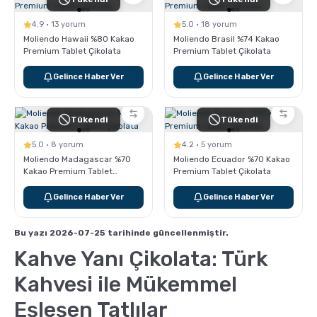
Pratik Filtre Kahve
Moka Pot
4.9 · 13 yorum
5.0 · 18 yorum
Moliendo Hawaii %80 Kakao
Moliendo Brasil %74 Kakao
Exclusive Kahveler
Soğuk Kahve Demleme Ekipmanları
Premium Tablet Çikolata
Premium Tablet Çikolata
Gelince Haber Ver
Gelince Haber Ver
Kafeinsiz Kahveler
Aeropress
Tükendi
Tükendi
Çözünebilir Kahve
Makine Temizleyiciler
5.0 · 8 yorum
4.2 · 5 yorum
Moliendo Madagascar %70
Moliendo Ecuador %70 Kakao
Kakao Premium Tablet
Premium Tablet Çikolata
Çekirdek Kahve
Kahve Öğütücüleri
Çikolata
Gelince Haber Ver
Gelince Haber Ver
Hindiba Kahvesi
Tartı ve Ölçüler
Bu yazı 2026-07-25 tarihinde güncellenmiştir.
Kahve Yanı Çikolata: Türk
Öğütülmüş Kahve
Termoslar
Kahvesi ile Mükemmel
Eşleşen Tatlılar
Soğuk Kahve